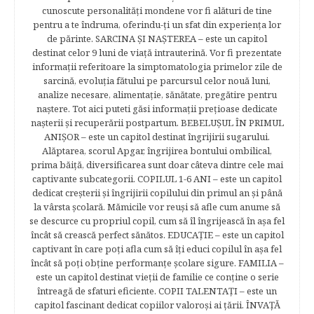
cunoscute personalităţi mondene vor fi alături de tine
pentru a te îndruma, oferindu-ţi un sfat din experienţa lor
de părinte. SARCINA ŞI NAŞTEREA – este un capitol
destinat celor 9 luni de viaţă intrauterină. Vor fi prezentate
informaţii referitoare la simptomatologia primelor zile de
sarcină, evoluţia fătului pe parcursul celor nouă luni,
analize necesare, alimentaţie, sănătate, pregătire pentru
naştere. Tot aici puteti găsi informaţii preţioase dedicate
naşterii şi recuperării postpartum. BEBELUŞUL ÎN PRIMUL
ANIŞOR – este un capitol destinat îngrijirii sugarului.
Alăptarea, scorul Apgar, îngrijirea bontului ombilical,
prima băiţă, diversificarea sunt doar câteva dintre cele mai
captivante subcategorii. COPILUL 1-6 ANI – este un capitol
dedicat creşterii şi îngrijirii copilului din primul an şi până
la vârsta şcolară. Mămicile vor reuşi să afle cum anume să
se descurce cu propriul copil, cum să îl îngrijească în aşa fel
încât să crească perfect sănătos. EDUCAŢIE – este un capitol
captivant în care poţi afla cum să îţi educi copilul în aşa fel
încât să poţi obţine performanţe şcolare sigure. FAMILIA –
este un capitol destinat vieţii de familie ce conţine o serie
întreagă de sfaturi eficiente. COPII TALENTAŢI – este un
capitol fascinant dedicat copiilor valoroși ai țării. ÎNVAŢĂ