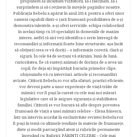
propunem să încântăm vizitatorii, să-i fascinăm, să-i
surprindem şi să-i reţinem în mrejele paginilor noastre.​
Publicația Bebelu a apărut în anul 2014, pentru a oferi unor
oameni capabili dintr-o ţară frumoasă posibilitatea de a-şi
demonstra talentele, a-şi oferi serviciile, echipa colaborând
în acelaşi timp cu 16 specialişti în domeniile de maxim
interes, astfel că aici veţi identifica o serie întreagă de
recomandări şi informaţii foarte bine structurate, aşa încât
să obtineţi ceea ce vă doriţi – o informaţie corectă, clară şi
sigură. În cele 84 de secțuni vă stârnim, lună de lună,
curiozitatea, fie că sunteţi animaţi de dorinţa de a avea un
copil, fie deja aţi împărtăşit bucuria primelor clipe,
obişnuindu-vă cu interviuri, articole şi recomandări
avizate. Cititorii Bebelu.ro vor afla sfaturi, practici eficiente,
vor deveni parte a unor experienţe de viaţă trăite de
mămici, vor fi puşi la curent cu cele mai noi măsuri
legislative care să le asigure siguranţa şi stabilitatea
familiei. Cititorii se vor bucura să afle despre povestea
frumoasă de viață a unei mămici celebre – Elena Băsescu,
într-un interviu acordat în exclusivitate revistei Bebelu,vor
fi puşi în temă cu ultimele tendinţe în materie de frumuseţe,
diete şi modă parcurgând atent şi rubricile permanente
începând cu: Rubrici: PĂRINŢI CELEBRI – Cele mai