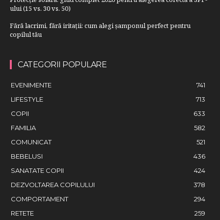
ului (15 vs. 30 vs. 50)
Fără lacrimi, fără iritații: cum alegi șamponul perfect pentru
copilul tău
CATEGORII POPULARE
EVENIMENTE
741
LIFESTYLE
713
COPII
633
FAMILIA
582
COMUNICAT
521
BEBELUSI
436
SANATATE COPII
424
DEZVOLTAREA COPILULUI
378
COMPORTAMENT
294
RETETE
259