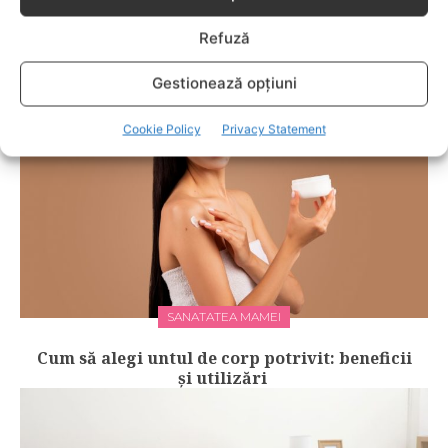
Riscuri, complicații și mituri despre
Refuză
intervențiile intime
Gestionează opțiuni
Cookie Policy
Privacy Statement
SANATATEA MAMEI
Cum să alegi untul de corp potrivit: beneficii
și utilizări