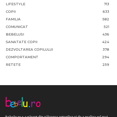
LIFESTYLE
713
COPII
633
FAMILIA
582
COMUNICAT
521
BEBELUSI
436
SANATATE COPII
424
DEZVOLTAREA COPILULUI
378
COMPORTAMENT
294
RETETE
259
Bebelu.ro s-a născut din plăcerea autorilor ei de a realiza cel mai