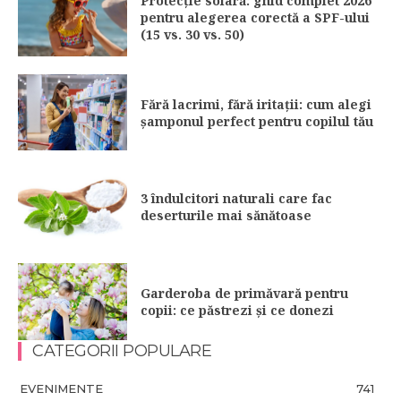
Protecție solară: ghid complet 2026
pentru alegerea corectă a SPF-ului
(15 vs. 30 vs. 50)
Fără lacrimi, fără iritații: cum alegi
șamponul perfect pentru copilul tău
3 îndulcitori naturali care fac
deserturile mai sănătoase
Garderoba de primăvară pentru
copii: ce păstrezi și ce donezi
CATEGORII POPULARE
EVENIMENTE
741