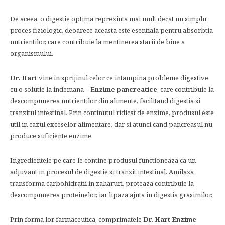
De aceea, o digestie optima reprezinta mai mult decat un simplu
proces fiziologic, deoarece aceasta este esentiala pentru absorbtia
nutrientilor, care contribuie la mentinerea starii de bine a
organismului.
Dr. Hart
vine in sprijinul celor ce intampina probleme digestive
cu o solutie la indemana –
Enzime pancreatice
, care contribuie la
descompunerea nutrientilor din alimente, facilitand digestia si
tranzitul intestinal. Prin continutul ridicat de enzime, produsul este
util in cazul exceselor alimentare, dar si atunci cand pancreasul nu
produce suficiente enzime.
Ingredientele pe care le contine produsul functioneaza ca un
adjuvant in procesul de digestie si tranzit intestinal. Amilaza
transforma carbohidratii in zaharuri, proteaza contribuie la
descompunerea proteinelor, iar lipaza ajuta in digestia grasimilor.
Prin forma lor farmaceutica, comprimatele
Dr. Hart Enzime