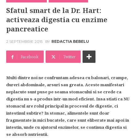
Sfatul smart de la Dr. Hart:
activeaza digestia cu enzime
pancreatice
2 SEPTEMBRIE 2015
BY
REDACTIA BEBELU
Facebook
Twitter
Multi dintre noi ne confruntam adesea cu balonari, crampe,
dureri abdominale, arsuri sau greata. Aceste manifestari
neplacute sunt puse pe seama stomacului si se crede ca
digestia nu s-a produs intr-un mod eficient. Insa stiati ca NU
stomacul are rolul principal in procesul de digestie, ci
intestinul subtire? In stomac, alimentele sunt doar
fragmentate in mici bucatele, care sunt eliberate mai apoi in
intestin, unde cu ajutorul enzimelor, se continua digestia si
se absorb nutrientii.