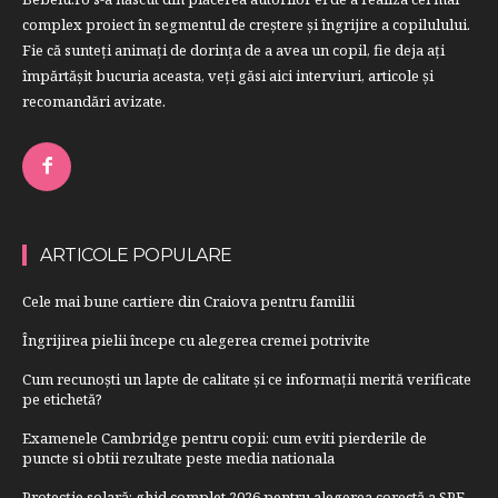
complex proiect în segmentul de creştere şi îngrijire a copilulului.
Fie că sunteţi animaţi de dorinţa de a avea un copil, fie deja aţi
împărtăşit bucuria aceasta, veți găsi aici interviuri, articole şi
recomandări avizate.
ARTICOLE POPULARE
Cele mai bune cartiere din Craiova pentru familii
Îngrijirea pielii începe cu alegerea cremei potrivite
Cum recunoști un lapte de calitate și ce informații merită verificate
pe etichetă?
Examenele Cambridge pentru copii: cum eviti pierderile de
puncte si obtii rezultate peste media nationala
Protecție solară: ghid complet 2026 pentru alegerea corectă a SPF-