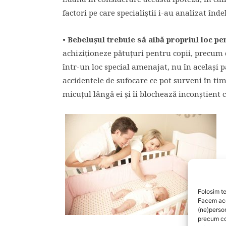
factori pe care specialiştii i-au analizat în
•
Bebeluşul trebuie să aibă propriul loc pe
achiziţioneze pătuţuri pentru copii, precum 
într-un loc special amenajat, nu în acelaşi p
accidentele de sufocare ce pot surveni în tim
micuţul lângă ei şi îi blochează inconştient că
Folosim te
Facem aces
(ne)perso
precum co