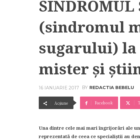
SINDROMUL 
(sindromul mo
sugarului) la
mister şi ştii
BY
REDACTIA BEBELU
16 IANUARIE 2017
Facebook
T
Acțiune
Una dintre cele mai mari îngrijorări ale u
reprezentată de ceea ce specialiştii au de