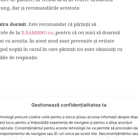
delung, dar şi recomandările acestora:
ntru dormit.
Este recomandat că părinţii să
cele de la
ILBAMBINO.ro
, pentru că cei mici să doarmă
at cu aceştia. În acest mod sunt prevenite şi evitate
pul nopţii în cazul în care părinţii nu sunt obişnuiţi cu
ile de respiraţie.
Gestionează confidențialitatea ta
hnologii precum cookie-urile pentru a stoca și/sau accesa informații despre dispo
t lucru pentru a îmbunătăți experiența de navigare și pentru a afișa anunțuri
nalizate. Consimțământul pentru aceste tehnologii ne va permite să procesăm da
mportamentul de navigare sau ID-uri unice pe acest site. Neconsimțământul sa