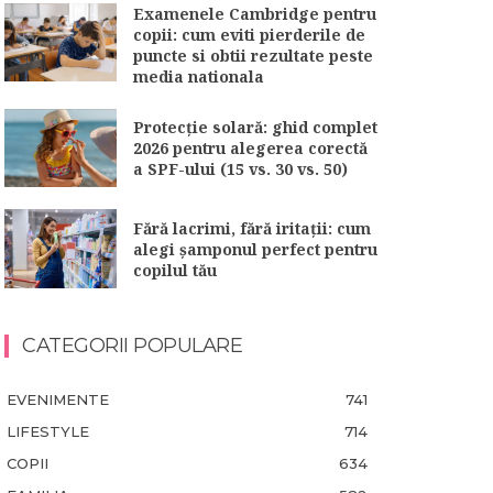
Examenele Cambridge pentru
copii: cum eviti pierderile de
puncte si obtii rezultate peste
media nationala
Protecție solară: ghid complet
2026 pentru alegerea corectă
a SPF-ului (15 vs. 30 vs. 50)
Fără lacrimi, fără iritații: cum
alegi șamponul perfect pentru
copilul tău
CATEGORII POPULARE
EVENIMENTE
741
LIFESTYLE
714
COPII
634