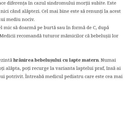
face diferenţa în cazul sindromului morţii subite. Este
 nici când alăptezi. Cel mai bine este să renunţi la acest
nui mediu nociv.
cel mic să doarmă pe burtă sau în formă de C, după
t. Medicii recomandă tuturor mămicilor că bebeluşii lor
rezintă
hrănirea bebeluşului cu lapte matern
. Numai
oţi alăpta, poţi recurge la varianta laptelui praf, însă ai
elui potrivit. Întreabă medicul pediatru care este cea mai