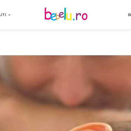
UTI
B