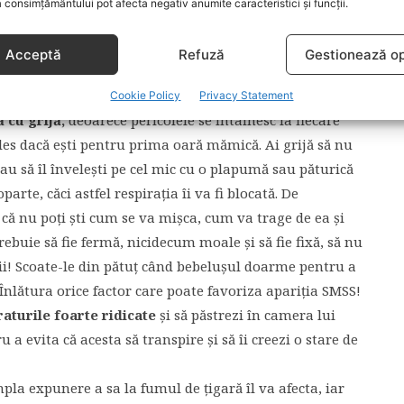
 consimțământului pot afecta negativ anumite caracteristici și funcții.
urilor pentru bebeluşi, pentru că părinţii să ştie să se
gere. În primul rând, u
n pătuţ trebuie să fie stabil şi să
Acceptă
Refuză
Gestionează op
 sănătatea bebeluşului e necesar că vopselele folosite
Cookie Policy
Privacy Statement
 cu grijă,
deoarece pericolele se întâlnesc la fiecare
 ales dacă eşti pentru prima oară mămică. Ai grijă să nu
au să îl înveleşti pe cel mic cu o plapumă sau păturică
arte, căci astfel respiraţia îi va fi blocată. De
că nu poţi şti cum se va mişca, cum va trage de ea şi
rebuie să fie fermă, nicidecum moale şi să fie fixă, să nu
rii! Scoate-le din pătuţ când bebeluşul doarme pentru a
 Înlătura orice factor care poate favoriza apariţia SMSS!
raturile foarte ridicate
şi să păstrezi în camera lui
 evita că acesta să transpire şi să îi creezi o stare de
pla expunere a sa la fumul de ţigară îl va afecta, iar