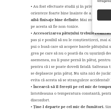
retragerea
• Au fost efectuate studii şi în privinţa pătuţ
orienteze foarte bine înainte de a face o ale
aibă finisaje bine definite
. Mai mult, pentru
pe acesta să fie non-toxice.
•
Accesorizarea pătuţului trebuie realizată
pas şi e posibil să nu le conştientizezi, mai
pui o husă care să acopere barele pătuţului s
grea pe care să nu o poată da cu uşurinţă deop
asemenea, nu îi pune pernă în pătuţ, pentru 
pentru că i se poate dovedi fatală. Salteaua t
se deplaseze prin pătuţ. Nu uita nici de jucă
evita că acesta să se stranguleze accidental!
•
Încearcă să îl fereşti pe cel mic de tempe
întotdeauna o temperatura constantă, pentru a
disconfort.
•
Ţine-l departe pe cel mic de fumători.
Sim