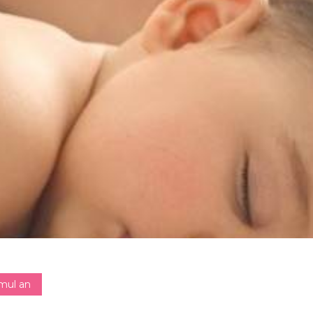
mul an