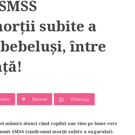
SMSS
rţii subite a
 bebeluşi, între
nţă!
witter
Pinterest
WhatsApp
nei mămici atunci când copilul sau vine pe lume este
numit SMSS (sindromul morţii subite a sugarului).