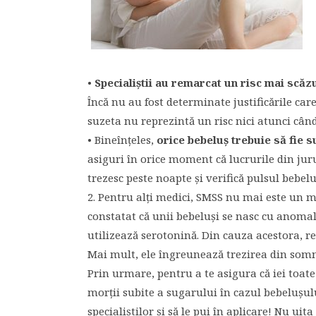
•
Specialiştii au remarcat un risc mai scăz
Încă nu au fost determinate justificările care 
suzeta nu reprezintă un risc nici atunci cân
• Bineînţeles,
orice bebeluş trebuie să fie s
asiguri în orice moment că lucrurile din juru
trezesc peste noapte şi verifică pulsul bebelu
2. Pentru alţi medici, SMSS nu mai este un mi
constatat că unii bebeluşi se nasc cu anomali
utilizează serotonină. Din cauza acestora, 
Mai mult, ele îngreunează trezirea din somn şi
Prin urmare, pentru a te asigura că iei toat
morţii subite a sugarului în cazul bebeluşului
specialiştilor şi să le pui în aplicare! Nu uit