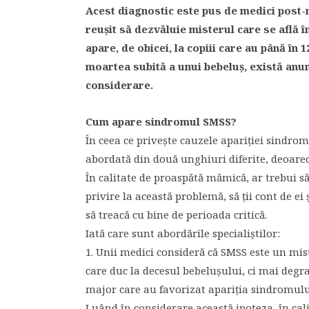
Acest diagnostic este pus de medici post-
reuşit să dezvăluie misterul care se află î
apare, de obicei, la copiii care au până în 1
moartea subită a unui bebeluş, există anumi
considerare.
Cum apare sindromul SMSS?
În ceea ce priveşte cauzele apariţiei sindrom
abordată din două unghiuri diferite, deoarece
În calitate de proaspătă mămică, ar trebui să 
privire la această problemă, să ţii cont de ei ş
să treacă cu bine de perioada critică.
Iată care sunt abordările specialiştilor:
1. Unii medici consideră că SMSS este un mist
care duc la decesul bebeluşului, ci mai degr
major care au favorizat apariţia sindromulu
Luând în considerare această ipoteza, în cali