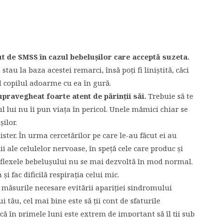
ut de SMSS în cazul bebeluşilor care acceptă suzeta.
stau la baza acestei remarci, însă poţi fi liniştită, căci
d copilul adoarme cu ea în gură.
upravegheat foarte atent de părinţii săi.
Trebuie să te
l lui nu îi pun viaţa în pericol. Unele mămici chiar se
şilor.
ster. În urma cercetărilor pe care le-au făcut ei au
i ale celulelor nervoase, în speţă cele care produc şi
reflexele bebeluşului nu se mai dezvoltă în mod normal.
 fac dificilă respiraţia celui mic.
e măsurile necesare evitării apariţiei sindromului
 tău, cel mai bine este să ţii cont de sfaturile
a că în primele luni este extrem de important să îl ţii sub