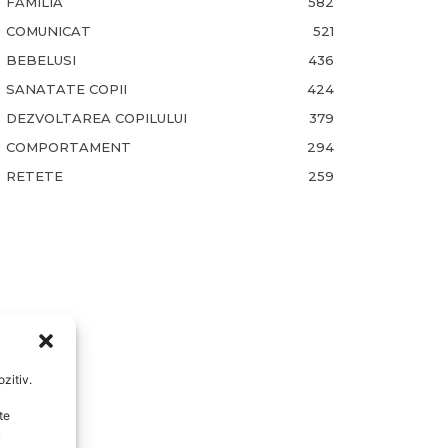
FAMILIA
582
COMUNICAT
521
BEBELUSI
436
SANATATE COPII
424
DEZVOLTAREA COPILULUI
379
COMPORTAMENT
294
RETETE
259
zitiv.
te
u