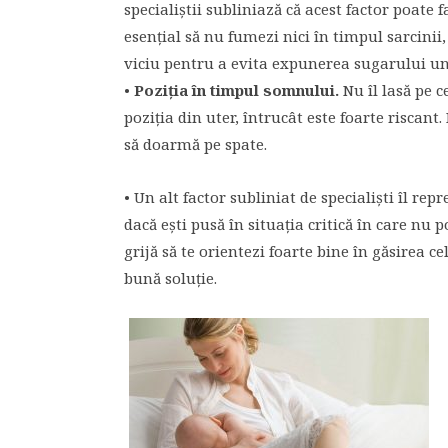
specialiştii subliniază că acest factor poate 
esenţial să nu fumezi nici în timpul sarcinii,
viciu pentru a evita expunerea sugarului u
•
Poziţia în timpul somnului.
Nu îl lasă pe 
poziţia din uter, întrucât este foarte riscan
să doarmă pe spate.
• Un alt factor subliniat de specialişti îl rep
dacă eşti pusă în situaţia critică în care nu p
grijă să te orientezi foarte bine în găsirea c
bună soluţie.