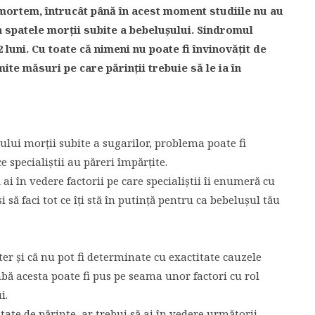
mortem, întrucât până în acest moment studiile nu au
n spatele morţii subite a bebeluşului. Sindromul
2 luni. Cu toate că nimeni nu poate fi învinovăţit de
te măsuri pe care părinţii trebuie să le ia în
ului morţii subite a sugarilor, problema poate fi
 specialiştii au păreri împărţite.
ai în vedere factorii pe care specialiştii îi enumeră cu
i să faci tot ce îţi stă în putinţă pentru ca bebeluşul tău
er şi că nu pot fi determinate cu exactitate cauzele
abă acesta poate fi pus pe seama unor factori cu rol
i.
tate de părinte, ar trebui să ai în vedere următorii