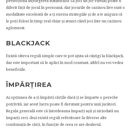
perfecționa înțelegerea statisticilor. Să joci un joc virtual poate fi
diferit față de jocul în persoană, dar jocurile de cazinou live sunt o
modalitate excelentă de a-ți exersa strategiile și de a te asigura că
le poți folosi în timp real chiar și atunci când joci într-un cazinou
aglomerat.
BLACKJACK
Există câteva reguli simple care te pot ajuta să câștigi la blackjack,
dar este important să le aplici în mod constant, altfel nu vei vedea
beneficiile.
ÎMPĂRȚIREA
Ai opțiunea de a-ți împărți cărțile dacă ți se împarte o pereche
potrivită, iar acest lucru poate fi derutant pentru unii jucători.
Regula generală este că întotdeauna împarți așii și niciodată nu
împarți zeci, deși există reguli referitoare la diverse alte
combinații de cărți, în funcție de ceea ce are dealerul.