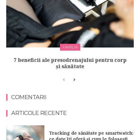
FAMILIA
7 beneficii ale presodrenajului pentru corp
și sănătate
COMENTARII
ARTICOLE RECENTE
Tracking de sănătate pe smartwatch:
ce date îți oferă și cum le folosești