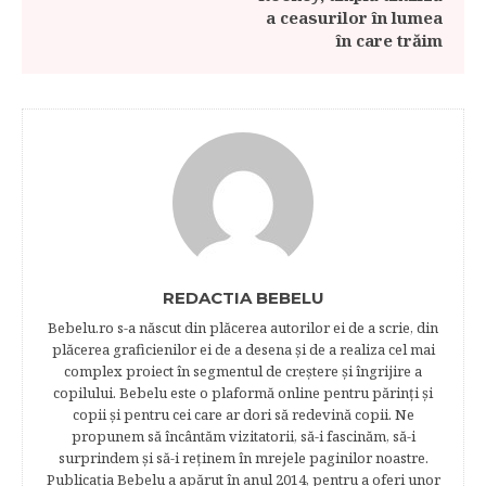
a ceasurilor în lumea
în care trăim
REDACTIA BEBELU
Bebelu.ro s-a născut din plăcerea autorilor ei de a scrie, din
plăcerea graficienilor ei de a desena şi de a realiza cel mai
complex proiect în segmentul de creştere şi îngrijire a
copilului. Bebelu este o plaformă online pentru părinţi şi
copii şi pentru cei care ar dori să redevină copii. Ne
propunem să încântăm vizitatorii, să-i fascinăm, să-i
surprindem şi să-i reţinem în mrejele paginilor noastre.​
Publicația Bebelu a apărut în anul 2014, pentru a oferi unor