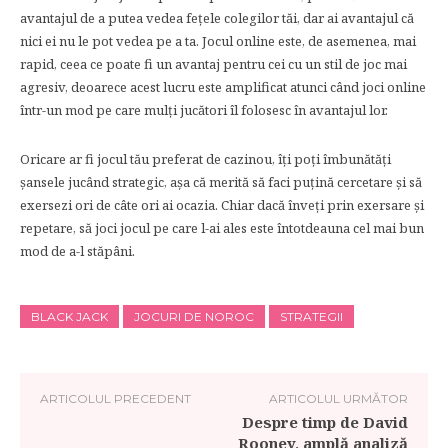
avantajul de a putea vedea fețele colegilor tăi, dar ai avantajul că
nici ei nu le pot vedea pe a ta. Jocul online este, de asemenea, mai
rapid, ceea ce poate fi un avantaj pentru cei cu un stil de joc mai
agresiv, deoarece acest lucru este amplificat atunci când joci online
într-un mod pe care mulți jucători îl folosesc în avantajul lor.
Oricare ar fi jocul tău preferat de cazinou, îți poți îmbunătăți
șansele jucând strategic, așa că merită să faci puțină cercetare și să
exersezi ori de câte ori ai ocazia. Chiar dacă înveți prin exersare și
repetare, să joci jocul pe care l-ai ales este întotdeauna cel mai bun
mod de a-l stăpâni.
BLACK JACK
JOCURI DE NOROC
STRATEGII
ARTICOLUL PRECEDENT
ARTICOLUL URMĂTOR
Despre timp de David
Rooney, amplă analiză