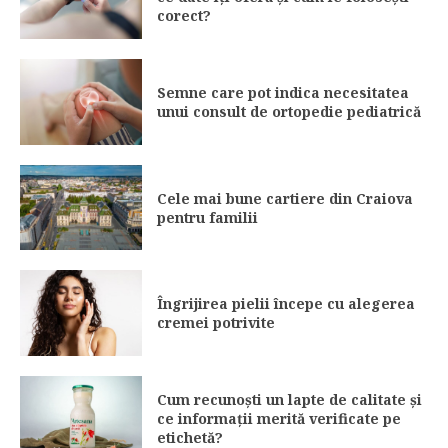
corect?
Semne care pot indica necesitatea
unui consult de ortopedie pediatrică
Cele mai bune cartiere din Craiova
pentru familii
Îngrijirea pielii începe cu alegerea
cremei potrivite
Cum recunoști un lapte de calitate și
ce informații merită verificate pe
etichetă?