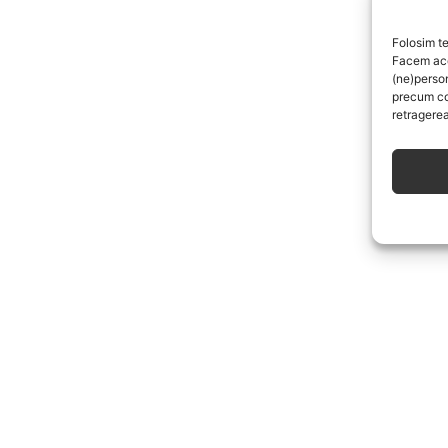
Folosim te
Facem aces
(ne)perso
precum co
retragerea