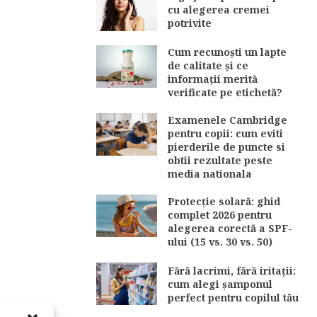
cu alegerea cremei
potrivite
Cum recunoști un lapte
de calitate și ce
informații merită
verificate pe etichetă?
Examenele Cambridge
pentru copii: cum eviti
pierderile de puncte si
obtii rezultate peste
media nationala
Protecție solară: ghid
complet 2026 pentru
alegerea corectă a SPF-
ului (15 vs. 30 vs. 50)
Fără lacrimi, fără iritații:
cum alegi șamponul
perfect pentru copilul tău