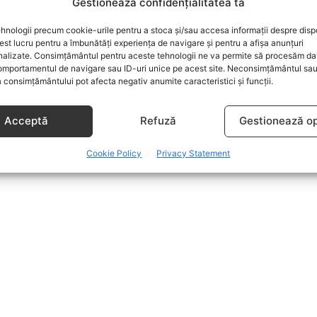
Gestionează confidențialitatea ta
hnologii precum cookie-urile pentru a stoca și/sau accesa informații despre dispo
t lucru pentru a îmbunătăți experiența de navigare și pentru a afișa anunțuri
nalizate. Consimțământul pentru aceste tehnologii ne va permite să procesăm da
mportamentul de navigare sau ID-uri unice pe acest site. Neconsimțământul sa
 consimțământului pot afecta negativ anumite caracteristici și funcții.
Acceptă
Refuză
Gestionează op
Cookie Policy
Privacy Statement