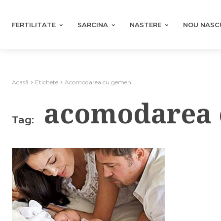
FERTILITATE
SARCINA
NASTERE
NOU NASC
Acasă
Etichete
Acomodarea cu gemeni
acomodarea 
Tag: