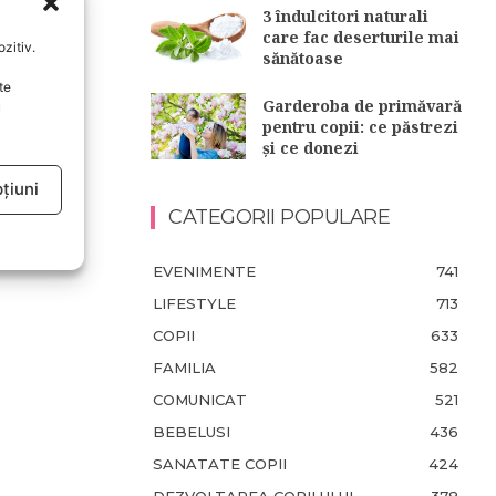
3 îndulcitori naturali
care fac deserturile mai
zitiv.
sănătoase
te
Garderoba de primăvară
u
pentru copii: ce păstrezi
și ce donezi
țiuni
CATEGORII POPULARE
EVENIMENTE
741
LIFESTYLE
713
COPII
633
FAMILIA
582
COMUNICAT
521
BEBELUSI
436
SANATATE COPII
424