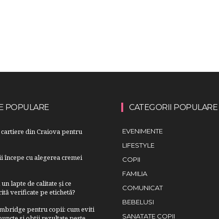
E POPULARE
CATEGORII POPULARE
cartiere din Craiova pentru
EVENIMENTE
LIFESTYLE
lii începe cu alegerea cremei
COPII
FAMILIA
n lapte de calitate și ce
COMUNICAT
ită verificate pe etichetă?
BEBELUSI
bridge pentru copii: cum eviti
SANATATE COPII
uncte si obtii rezultate peste