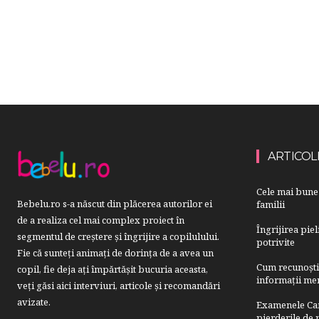
ARTICOL
Cele mai bune 
Bebelu.ro s-a născut din plăcerea autorilor ei
familii
de a realiza cel mai complex proiect în
Îngrijirea pie
segmentul de creştere şi îngrijire a copilulului.
potrivite
Fie că sunteţi animaţi de dorinţa de a avea un
Cum recunoști u
copil, fie deja aţi împărtăşit bucuria aceasta,
informații mer
veți găsi aici interviuri, articole şi recomandări
avizate.
Examenele Cam
pierderile de p