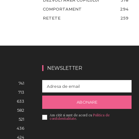
DEZVOLTAREA COPILULUI
378
COMPORTAMENT
294
RETETE
259
NEWSLETTER
741
713
633
ABONARE
582
Am citit si sunt de acord cu
Politica de
confidentialitate
.
521
436
424