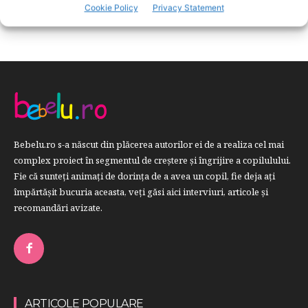
RETETE
259
Cookie Policy
Privacy Statement
Bebelu.ro s-a născut din plăcerea autorilor ei de a realiza cel mai
complex proiect în segmentul de creştere şi îngrijire a copilulului.
Fie că sunteţi animaţi de dorinţa de a avea un copil, fie deja aţi
împărtăşit bucuria aceasta, veți găsi aici interviuri, articole şi
recomandări avizate.
ARTICOLE POPULARE