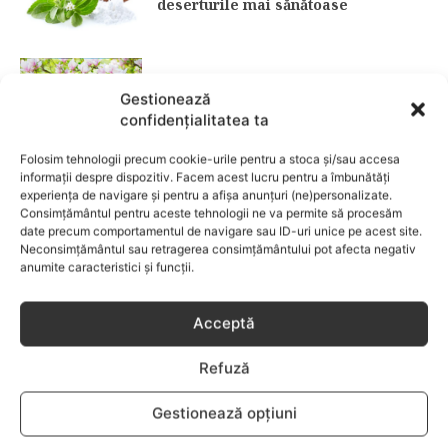
deserturile mai sănătoase
Garderoba de primăvară pentru
Gestionează
copii: ce păstrezi și ce donezi
confidențialitatea ta
CATEGORII POPULARE
Folosim tehnologii precum cookie-urile pentru a stoca și/sau accesa
informații despre dispozitiv. Facem acest lucru pentru a îmbunătăți
experiența de navigare și pentru a afișa anunțuri (ne)personalizate.
EVENIMENTE
741
Consimțământul pentru aceste tehnologii ne va permite să procesăm
LIFESTYLE
713
date precum comportamentul de navigare sau ID-uri unice pe acest site.
Neconsimțământul sau retragerea consimțământului pot afecta negativ
COPII
633
anumite caracteristici și funcții.
FAMILIA
582
COMUNICAT
521
Acceptă
BEBELUSI
436
Refuză
SANATATE COPII
424
DEZVOLTAREA COPILULUI
378
Gestionează opțiuni
COMPORTAMENT
294