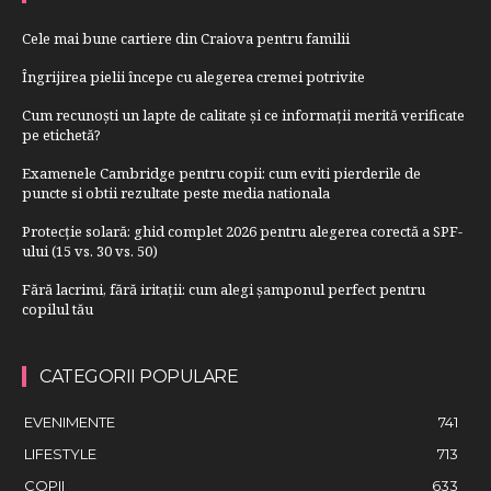
Cele mai bune cartiere din Craiova pentru familii
Îngrijirea pielii începe cu alegerea cremei potrivite
Cum recunoști un lapte de calitate și ce informații merită verificate
pe etichetă?
Examenele Cambridge pentru copii: cum eviti pierderile de
puncte si obtii rezultate peste media nationala
Protecție solară: ghid complet 2026 pentru alegerea corectă a SPF-
ului (15 vs. 30 vs. 50)
Fără lacrimi, fără iritații: cum alegi șamponul perfect pentru
copilul tău
CATEGORII POPULARE
EVENIMENTE
741
LIFESTYLE
713
COPII
633