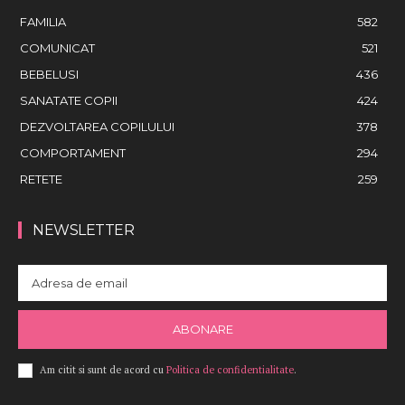
FAMILIA
582
COMUNICAT
521
BEBELUSI
436
SANATATE COPII
424
DEZVOLTAREA COPILULUI
378
COMPORTAMENT
294
RETETE
259
NEWSLETTER
ABONARE
Am citit si sunt de acord cu
Politica de confidentialitate
.