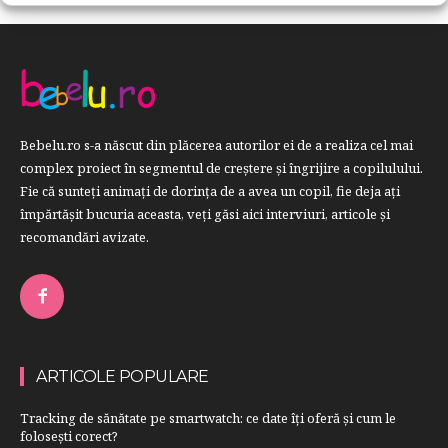
Bebelu.ro s-a născut din plăcerea autorilor ei de a realiza cel mai
complex proiect în segmentul de creştere şi îngrijire a copilulului.
Fie că sunteţi animaţi de dorinţa de a avea un copil, fie deja aţi
împărtăşit bucuria aceasta, veți găsi aici interviuri, articole şi
recomandări avizate.
ARTICOLE POPULARE
Tracking de sănătate pe smartwatch: ce date îți oferă și cum le
folosești corect?