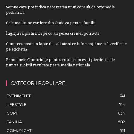
Semne care pot indica necesitatea unui consult de ortopedie
pediatrică
Cele mai bune cartiere din Craiova pentru familii
Îngrijirea pielii începe cu alegerea cremei potrivite
Cum recunoști un lapte de calitate și ce informații merită verificate
pe etichetă?
Examenele Cambridge pentru copii: cum eviti pierderile de
puncte si obtii rezultate peste media nationala
CATEGORII POPULARE
EVENIMENTE
741
LIFESTYLE
714
COPII
634
FAMILIA
582
COMUNICAT
521