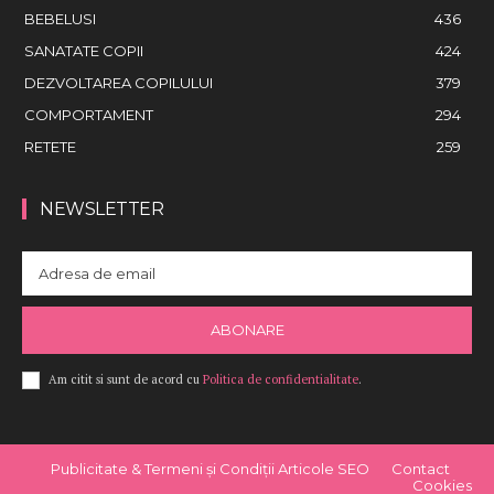
BEBELUSI
436
SANATATE COPII
424
DEZVOLTAREA COPILULUI
379
COMPORTAMENT
294
RETETE
259
NEWSLETTER
ABONARE
Am citit si sunt de acord cu
Politica de confidentialitate
.
Publicitate & Termeni și Condiții Articole SEO
Contact
Cookies