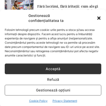
Fără lacrimi, fără iritații: cum alegi
șamponul perfect pentru copilul tău
Gestionează
confidențialitatea ta
CATEGORII POPULARE
Folosim tehnologii precum cookie-urile pentru a stoca și/sau accesa
EVENIMENTE
741
informații despre dispozitiv. Facem acest lucru pentru a îmbunătăți
LIFESTYLE
714
experiența de navigare și pentru a afișa anunțuri (ne)personalizate.
Consimțământul pentru aceste tehnologii ne va permite să procesăm
COPII
634
date precum comportamentul de navigare sau ID-uri unice pe acest site.
Neconsimțământul sau retragerea consimțământului pot afecta negativ
FAMILIA
582
anumite caracteristici și funcții.
COMUNICAT
521
BEBELUSI
436
Acceptă
SANATATE COPII
424
Refuză
DEZVOLTAREA COPILULUI
379
COMPORTAMENT
294
Gestionează opțiuni
RETETE
259
Cookie Policy
Privacy Statement