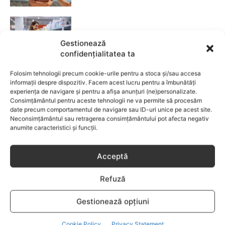
Fără lacrimi, fără iritații: cum alegi
șamponul perfect pentru copilul tău
Gestionează
confidențialitatea ta
CATEGORII POPULARE
Folosim tehnologii precum cookie-urile pentru a stoca și/sau accesa
informații despre dispozitiv. Facem acest lucru pentru a îmbunătăți
EVENIMENTE
741
experiența de navigare și pentru a afișa anunțuri (ne)personalizate.
Consimțământul pentru aceste tehnologii ne va permite să procesăm
LIFESTYLE
714
date precum comportamentul de navigare sau ID-uri unice pe acest site.
COPII
634
Neconsimțământul sau retragerea consimțământului pot afecta negativ
anumite caracteristici și funcții.
FAMILIA
582
COMUNICAT
521
Acceptă
BEBELUSI
436
SANATATE COPII
424
Refuză
DEZVOLTAREA COPILULUI
379
Gestionează opțiuni
COMPORTAMENT
294
RETETE
259
Cookie Policy
Privacy Statement