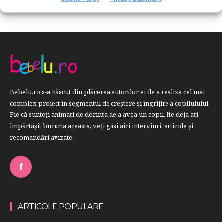
Bebelu.ro s-a născut din plăcerea autorilor ei de a realiza cel mai
complex proiect în segmentul de creştere şi îngrijire a copilulului.
Fie că sunteţi animaţi de dorinţa de a avea un copil, fie deja aţi
împărtăşit bucuria aceasta, veți găsi aici interviuri, articole şi
recomandări avizate.
ARTICOLE POPULARE