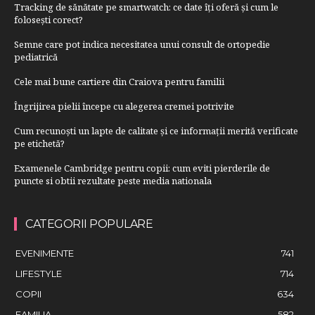
Tracking de sănătate pe smartwatch: ce date îți oferă și cum le
folosești corect?
Semne care pot indica necesitatea unui consult de ortopedie
pediatrică
Cele mai bune cartiere din Craiova pentru familii
Îngrijirea pielii începe cu alegerea cremei potrivite
Cum recunoști un lapte de calitate și ce informații merită verificate
pe etichetă?
Examenele Cambridge pentru copii: cum eviti pierderile de
puncte si obtii rezultate peste media nationala
CATEGORII POPULARE
EVENIMENTE
741
LIFESTYLE
714
COPII
634
FAMILIA
582