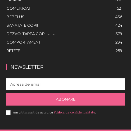
COMUNICAT
521
BEBELUSI
436
SANATATE COPII
424
DEZVOLTAREA COPILULUI
379
COMPORTAMENT
294
RETETE
259
NEWSLETTER
ABONARE
Am citit si sunt de acord cu
Politica de confidentialitate
.