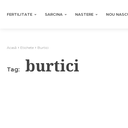
FERTILITATE
SARCINA
NASTERE
NOU NASC
Acasă
Etichete
Burtici
burtici
Tag: