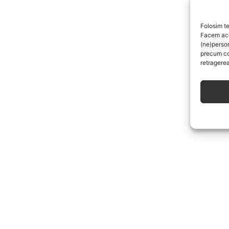
Folosim te
Facem aces
(ne)perso
precum co
retragerea