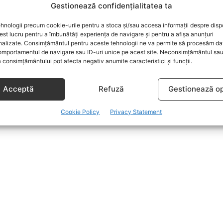
Gestionează confidențialitatea ta
hnologii precum cookie-urile pentru a stoca și/sau accesa informații despre dispo
t lucru pentru a îmbunătăți experiența de navigare și pentru a afișa anunțuri
nalizate. Consimțământul pentru aceste tehnologii ne va permite să procesăm da
mportamentul de navigare sau ID-uri unice pe acest site. Neconsimțământul sa
 consimțământului pot afecta negativ anumite caracteristici și funcții.
Acceptă
Refuză
Gestionează op
Cookie Policy
Privacy Statement