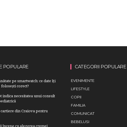
E POPULARE
CATEGORII POPULARE
nătate pe smartwatch: ce date îți
EVENIMENTE
 folosești corect?
LIFESTYLE
 indica necesitatea unui consult
COPII
ediatrică
FAMILIA
cartiere din Craiova pentru
COMUNICAT
BEBELUSI
lii începe cu alegerea cremei