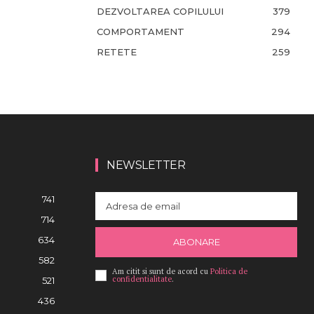
DEZVOLTAREA COPILULUI
379
COMPORTAMENT
294
RETETE
259
NEWSLETTER
741
714
634
ABONARE
582
Am citit si sunt de acord cu
Politica de
confidentialitate
.
521
436