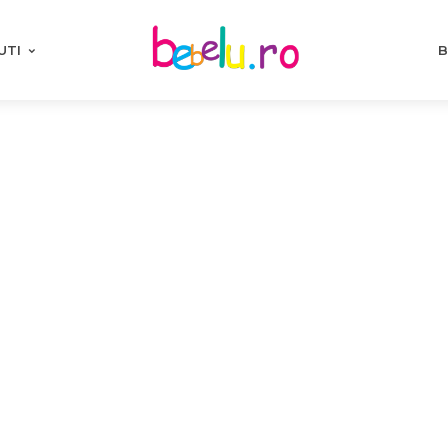
UTI
B