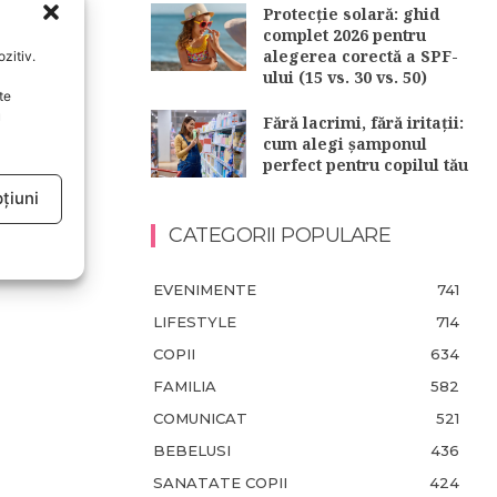
Protecție solară: ghid
complet 2026 pentru
alegerea corectă a SPF-
zitiv.
ului (15 vs. 30 vs. 50)
te
u
Fără lacrimi, fără iritații:
cum alegi șamponul
perfect pentru copilul tău
țiuni
CATEGORII POPULARE
EVENIMENTE
741
LIFESTYLE
714
COPII
634
FAMILIA
582
COMUNICAT
521
BEBELUSI
436
SANATATE COPII
424