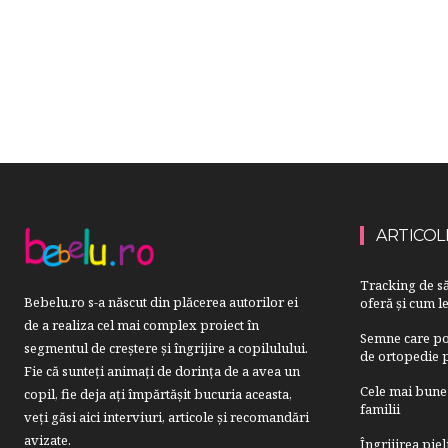
ARTICOL
Tracking de să
Bebelu.ro s-a născut din plăcerea autorilor ei
oferă și cum le
de a realiza cel mai complex proiect în
Semne care pot
segmentul de creştere şi îngrijire a copilulului.
de ortopedie p
Fie că sunteţi animaţi de dorinţa de a avea un
Cele mai bune 
copil, fie deja aţi împărtăşit bucuria aceasta,
familii
veți găsi aici interviuri, articole şi recomandări
avizate.
Îngrijirea pie