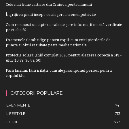
Cele mai bune cartiere din Craiova pentru familii
Îngrijirea pielii începe cu alegerea cremei potrivite
Cum recunoști un lapte de calitate și ce informații merită verificate
pe etichetă?
Examenele Cambridge pentru copii: cum eviti pierderile de
puncte si obtii rezultate peste media nationala
Protecție solară: ghid complet 2026 pentru alegerea corectă a SPF-
ului (15 vs. 30 vs. 50)
Fără lacrimi, fără iritații: cum alegi șamponul perfect pentru
copilul tău
CATEGORII POPULARE
EVENIMENTE
741
LIFESTYLE
713
COPII
633