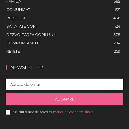
FAMILIA
582
COMUNICAT
521
BEBELUSI
436
SANATATE COPII
424
DEZVOLTAREA COPILULUI
378
COMPORTAMENT
294
RETETE
259
NEWSLETTER
ABONARE
Am citit si sunt de acord cu
Politica de confidentialitate
.