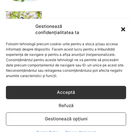
Garderoba de primăvară pentru
Gestionează
copii: ce păstrezi și ce donezi
confidențialitatea ta
CATEGORII POPULARE
Folosim tehnologii precum cookie-urile pentru a stoca și/sau accesa
informații despre dispozitiv. Facem acest lucru pentru a îmbunătăți
EVENIMENTE
741
experiența de navigare și pentru a afișa anunțuri (ne)personalizate.
Consimțământul pentru aceste tehnologii ne va permite să procesăm
LIFESTYLE
713
date precum comportamentul de navigare sau ID-uri unice pe acest site.
COPII
633
Neconsimțământul sau retragerea consimțământului pot afecta negativ
anumite caracteristici și funcții.
FAMILIA
582
COMUNICAT
521
Acceptă
BEBELUSI
436
SANATATE COPII
424
Refuză
DEZVOLTAREA COPILULUI
378
Gestionează opțiuni
COMPORTAMENT
294
RETETE
259