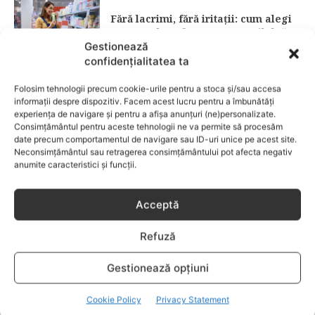
Fără lacrimi, fără iritații: cum alegi
șamponul perfect pentru copilul tău
Gestionează
confidențialitatea ta
CATEGORII POPULARE
Folosim tehnologii precum cookie-urile pentru a stoca și/sau accesa
EVENIMENTE
741
informații despre dispozitiv. Facem acest lucru pentru a îmbunătăți
LIFESTYLE
714
experiența de navigare și pentru a afișa anunțuri (ne)personalizate.
Consimțământul pentru aceste tehnologii ne va permite să procesăm
COPII
634
date precum comportamentul de navigare sau ID-uri unice pe acest site.
Neconsimțământul sau retragerea consimțământului pot afecta negativ
FAMILIA
582
anumite caracteristici și funcții.
COMUNICAT
521
BEBELUSI
436
Acceptă
SANATATE COPII
424
Refuză
DEZVOLTAREA COPILULUI
379
COMPORTAMENT
294
Gestionează opțiuni
RETETE
259
Cookie Policy
Privacy Statement