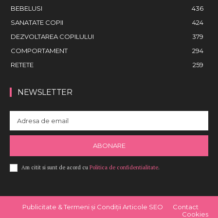
BEBELUSI
436
SANATATE COPII
424
DEZVOLTAREA COPILULUI
379
COMPORTAMENT
294
RETETE
259
NEWSLETTER
ABONARE
Am citit si sunt de acord cu
Politica de confidentialitate
.
Publicitate & Termeni și Condiții Articole SEO
Contact
Cookies