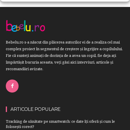
Bebelu.ro s-a născut din plăcerea autorilor ei de a realiza cel mai
complex proiect în segmentul de creştere şi îngrijire a copilulului.
Fie că sunteţi animaţi de dorinţa de a avea un copil, fie deja aţi
împărtăşit bucuria aceasta, veți găsi aici interviuri, articole şi
recomandări avizate.
ARTICOLE POPULARE
Tracking de sănătate pe smartwatch: ce date îți oferă și cum le
folosești corect?