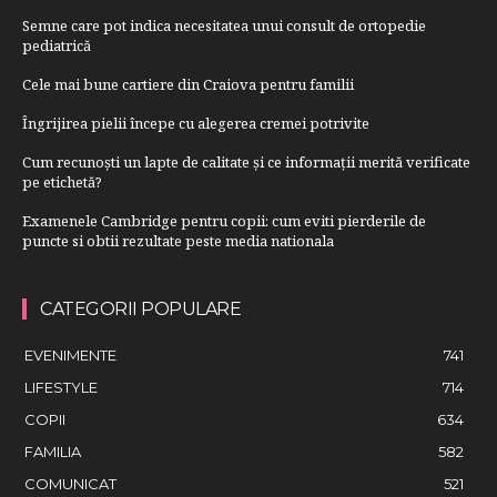
Semne care pot indica necesitatea unui consult de ortopedie
pediatrică
Cele mai bune cartiere din Craiova pentru familii
Îngrijirea pielii începe cu alegerea cremei potrivite
Cum recunoști un lapte de calitate și ce informații merită verificate
pe etichetă?
Examenele Cambridge pentru copii: cum eviti pierderile de
puncte si obtii rezultate peste media nationala
CATEGORII POPULARE
EVENIMENTE
741
LIFESTYLE
714
COPII
634
FAMILIA
582
COMUNICAT
521