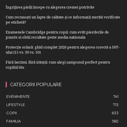
Îngrijirea pielii începe cu alegerea cremei potrivite
Cum recunoști un lapte de calitate și ce informații merită verificate
pe etichetă?
Examenele Cambridge pentru copii: cum eviti pierderile de
puncte si obtii rezultate peste media nationala
Protecție solară: ghid complet 2026 pentru alegerea corectă a SPF-
ului (15 vs. 30 vs. 50)
Fără lacrimi, fără iritații: cum alegi șamponul perfect pentru
copilul tău
CATEGORII POPULARE
EVENIMENTE
741
LIFESTYLE
713
COPII
633
FAMILIA
582