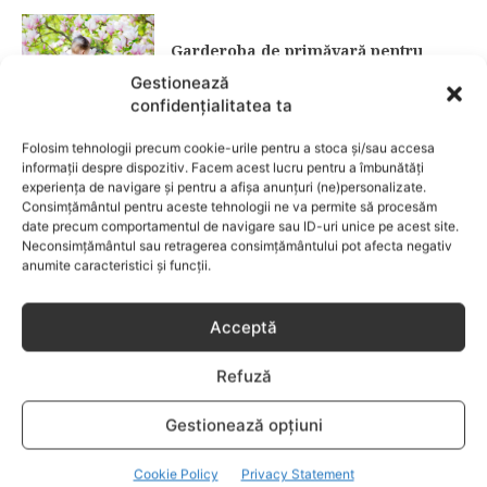
Garderoba de primăvară pentru
copii: ce păstrezi și ce donezi
Gestionează
confidențialitatea ta
CATEGORII POPULARE
Folosim tehnologii precum cookie-urile pentru a stoca și/sau accesa
EVENIMENTE
741
informații despre dispozitiv. Facem acest lucru pentru a îmbunătăți
experiența de navigare și pentru a afișa anunțuri (ne)personalizate.
LIFESTYLE
713
Consimțământul pentru aceste tehnologii ne va permite să procesăm
date precum comportamentul de navigare sau ID-uri unice pe acest site.
COPII
633
Neconsimțământul sau retragerea consimțământului pot afecta negativ
FAMILIA
582
anumite caracteristici și funcții.
COMUNICAT
521
BEBELUSI
436
Acceptă
SANATATE COPII
424
Refuză
DEZVOLTAREA COPILULUI
378
COMPORTAMENT
294
Gestionează opțiuni
RETETE
259
Cookie Policy
Privacy Statement