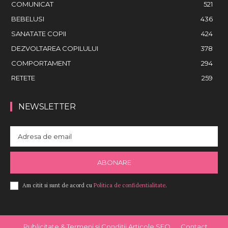
COMUNICAT
521
BEBELUSI
436
SANATATE COPII
424
DEZVOLTAREA COPILULUI
378
COMPORTAMENT
294
RETETE
259
NEWSLETTER
ABONARE
Am citit si sunt de acord cu
Politica de confidentialitate
.
Publicitate & Termeni și Condiții Articole SEO
Contact