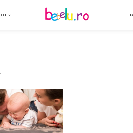
UTI
B
t