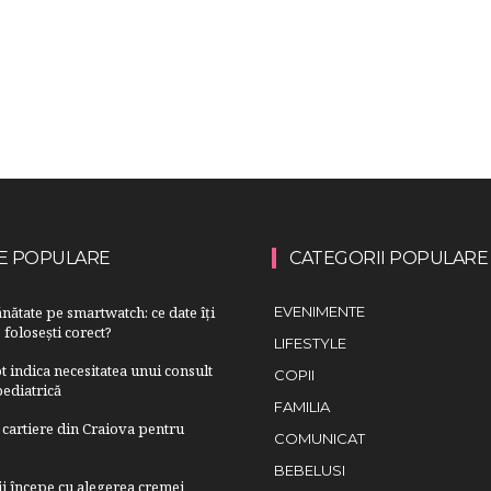
E POPULARE
CATEGORII POPULARE
nătate pe smartwatch: ce date îți
EVENIMENTE
 folosești corect?
LIFESTYLE
 indica necesitatea unui consult
COPII
ediatrică
FAMILIA
cartiere din Craiova pentru
COMUNICAT
BEBELUSI
lii începe cu alegerea cremei