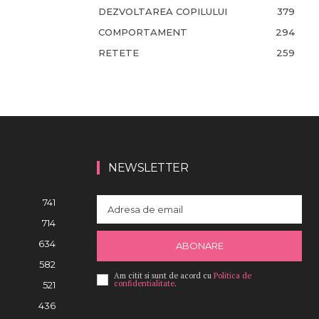
DEZVOLTAREA COPILULUI
379
COMPORTAMENT
294
RETETE
259
NEWSLETTER
741
714
634
ABONARE
582
Am citit si sunt de acord cu
Politica de
confidentialitate
.
521
436