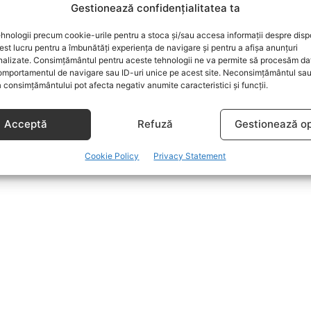
Gestionează confidențialitatea ta
hnologii precum cookie-urile pentru a stoca și/sau accesa informații despre dispo
t lucru pentru a îmbunătăți experiența de navigare și pentru a afișa anunțuri
nalizate. Consimțământul pentru aceste tehnologii ne va permite să procesăm da
mportamentul de navigare sau ID-uri unice pe acest site. Neconsimțământul sa
 consimțământului pot afecta negativ anumite caracteristici și funcții.
Acceptă
Refuză
Gestionează op
Cookie Policy
Privacy Statement