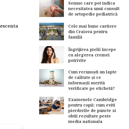
Semne care pot indica
necesitatea unui consult
de ortopedie pediatrică
lescenta
Cele mai bune cartiere
din Craiova pentru
familii
Îngrijirea pielii începe
cu alegerea cremei
potrivite
Cum recunoști un lapte
de calitate și ce
informații merită
verificate pe etichetă?
Examenele Cambridge
pentru copii: cum eviti
pierderile de puncte si
obtii rezultate peste
media nationala