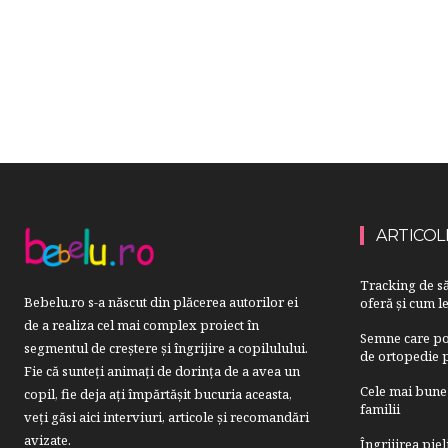
ARTICOL
Tracking de să
Bebelu.ro s-a născut din plăcerea autorilor ei
oferă și cum le
de a realiza cel mai complex proiect în
Semne care pot
segmentul de creştere şi îngrijire a copilulului.
de ortopedie p
Fie că sunteţi animaţi de dorinţa de a avea un
Cele mai bune 
copil, fie deja aţi împărtăşit bucuria aceasta,
familii
veți găsi aici interviuri, articole şi recomandări
avizate.
Îngrijirea pie