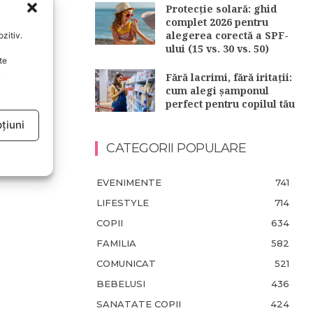
Protecție solară: ghid
complet 2026 pentru
alegerea corectă a SPF-
zitiv.
ului (15 vs. 30 vs. 50)
te
u
Fără lacrimi, fără iritații:
cum alegi șamponul
perfect pentru copilul tău
țiuni
CATEGORII POPULARE
EVENIMENTE
741
LIFESTYLE
714
COPII
634
FAMILIA
582
COMUNICAT
521
BEBELUSI
436
SANATATE COPII
424