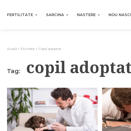
FERTILITATE
SARCINA
NASTERE
NOU NASC
Acasă
Etichete
Copil adoptat
copil adopta
Tag: