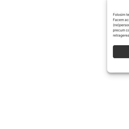
Folosim te
Facem aces
(ne)perso
precum co
retragerea