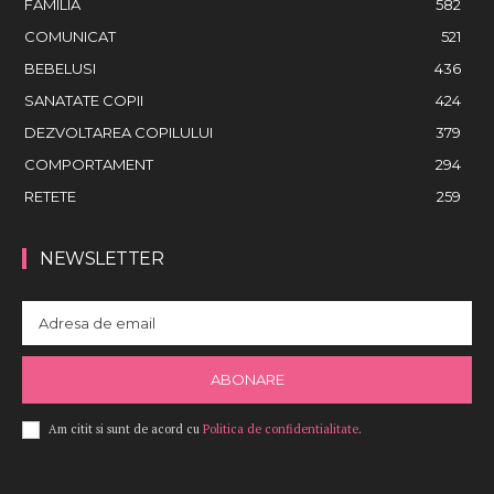
FAMILIA
582
COMUNICAT
521
BEBELUSI
436
SANATATE COPII
424
DEZVOLTAREA COPILULUI
379
COMPORTAMENT
294
RETETE
259
NEWSLETTER
ABONARE
Am citit si sunt de acord cu
Politica de confidentialitate
.