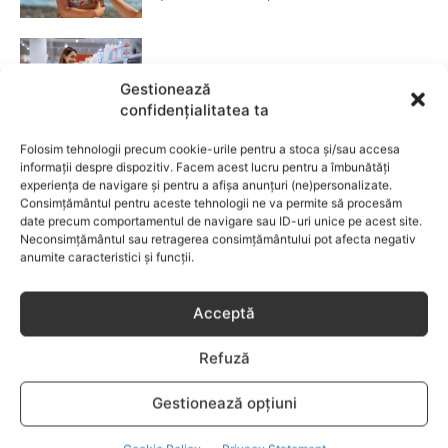
Fără lacrimi, fără iritații: cum alegi
Gestionează
șamponul perfect pentru copilul tău
confidențialitatea ta
CATEGORII POPULARE
Folosim tehnologii precum cookie-urile pentru a stoca și/sau accesa
informații despre dispozitiv. Facem acest lucru pentru a îmbunătăți
EVENIMENTE
741
experiența de navigare și pentru a afișa anunțuri (ne)personalizate.
Consimțământul pentru aceste tehnologii ne va permite să procesăm
LIFESTYLE
714
date precum comportamentul de navigare sau ID-uri unice pe acest site.
COPII
634
Neconsimțământul sau retragerea consimțământului pot afecta negativ
anumite caracteristici și funcții.
FAMILIA
582
COMUNICAT
521
Acceptă
BEBELUSI
436
SANATATE COPII
424
Refuză
DEZVOLTAREA COPILULUI
379
Gestionează opțiuni
COMPORTAMENT
294
RETETE
259