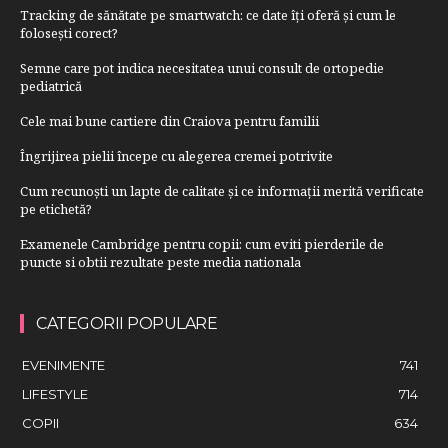
Tracking de sănătate pe smartwatch: ce date îți oferă și cum le
folosești corect?
Semne care pot indica necesitatea unui consult de ortopedie
pediatrică
Cele mai bune cartiere din Craiova pentru familii
Îngrijirea pielii începe cu alegerea cremei potrivite
Cum recunoști un lapte de calitate și ce informații merită verificate
pe etichetă?
Examenele Cambridge pentru copii: cum eviti pierderile de
puncte si obtii rezultate peste media nationala
CATEGORII POPULARE
EVENIMENTE
741
LIFESTYLE
714
COPII
634