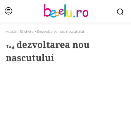
Acasă
Etichete
Dezvoltarea nou nascutului
dezvoltarea nou
Tag:
nascutului