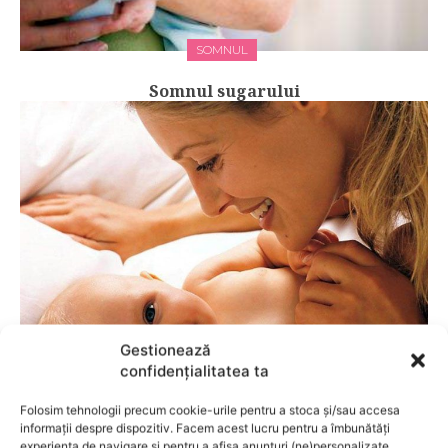
SOMNUL
Somnul sugarului
Gestionează
DEZVOLTAREA BEBELUSULUI
confidențialitatea ta
Etape de involutie in dezvoltarea fizica a
Folosim tehnologii precum cookie-urile pentru a stoca și/sau accesa
bebelusului
informații despre dispozitiv. Facem acest lucru pentru a îmbunătăți
experiența de navigare și pentru a afișa anunțuri (ne)personalizate.