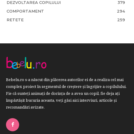
DEZVOLTAREA COPILULUI
379
COMPORTAMENT
294
RETETE
259
Bebelu.ro s-a născut din plăcerea autorilor ei de a realiza cel mai
complex proiect în segmentul de creştere şi îngrijire a copilulului.
Fie că sunteţi animaţi de dorinţa de a avea un copil, fie deja aţi
împărtăşit bucuria aceasta, veți găsi aici interviuri, articole şi
recomandări avizate.