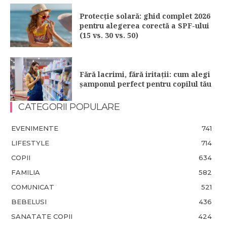
Protecție solară: ghid complet 2026
pentru alegerea corectă a SPF-ului
(15 vs. 30 vs. 50)
Fără lacrimi, fără iritații: cum alegi
șamponul perfect pentru copilul tău
CATEGORII POPULARE
EVENIMENTE
741
LIFESTYLE
714
COPII
634
FAMILIA
582
COMUNICAT
521
BEBELUSI
436
SANATATE COPII
424