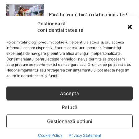
Fără lacrimi, fără iritații: cum alegi
șamponul perfect pentru copilul tău
Gestionează
confidențialitatea ta
CATEGORII POPULARE
Folosim tehnologii precum cookie-urile pentru a stoca și/sau accesa
EVENIMENTE
741
informații despre dispozitiv. Facem acest lucru pentru a îmbunătăți
experiența de navigare și pentru a afișa anunțuri (ne)personalizate.
LIFESTYLE
714
Consimțământul pentru aceste tehnologii ne va permite să procesăm
date precum comportamentul de navigare sau ID-uri unice pe acest site.
COPII
634
Neconsimțământul sau retragerea consimțământului pot afecta negativ
FAMILIA
582
anumite caracteristici și funcții.
COMUNICAT
521
BEBELUSI
436
Acceptă
SANATATE COPII
424
Refuză
DEZVOLTAREA COPILULUI
379
COMPORTAMENT
294
Gestionează opțiuni
RETETE
259
Cookie Policy
Privacy Statement