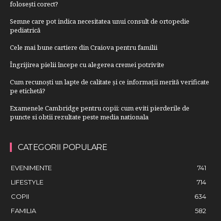
folosești corect?
Semne care pot indica necesitatea unui consult de ortopedie
pediatrică
Cele mai bune cartiere din Craiova pentru familii
Îngrijirea pielii începe cu alegerea cremei potrivite
Cum recunoști un lapte de calitate și ce informații merită verificate
pe etichetă?
Examenele Cambridge pentru copii: cum eviti pierderile de
puncte si obtii rezultate peste media nationala
CATEGORII POPULARE
EVENIMENTE
741
LIFESTYLE
714
COPII
634
FAMILIA
582