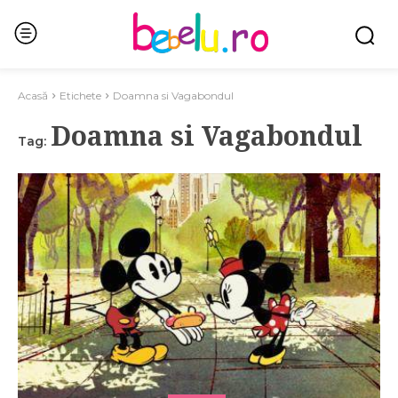
Acasă
Etichete
Doamna si Vagabondul
Doamna si Vagabondul
Tag: