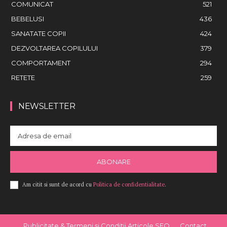
COMUNICAT
521
BEBELUSI
436
SANATATE COPII
424
DEZVOLTAREA COPILULUI
379
COMPORTAMENT
294
RETETE
259
NEWSLETTER
ABONARE
Am citit si sunt de acord cu
Politica de confidentialitate
.
Publicitate & Termeni și Condiții Articole SEO
Contact