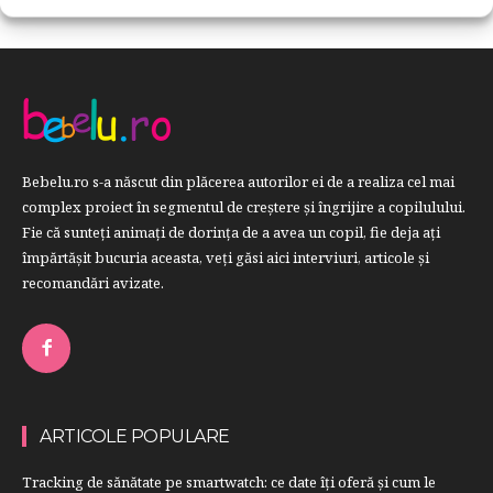
Bebelu.ro s-a născut din plăcerea autorilor ei de a realiza cel mai
complex proiect în segmentul de creştere şi îngrijire a copilulului.
Fie că sunteţi animaţi de dorinţa de a avea un copil, fie deja aţi
împărtăşit bucuria aceasta, veți găsi aici interviuri, articole şi
recomandări avizate.
ARTICOLE POPULARE
Tracking de sănătate pe smartwatch: ce date îți oferă și cum le