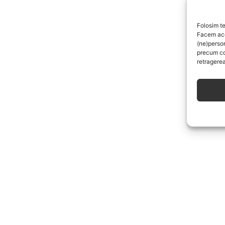
Folosim te
Facem aces
(ne)perso
precum co
retragerea