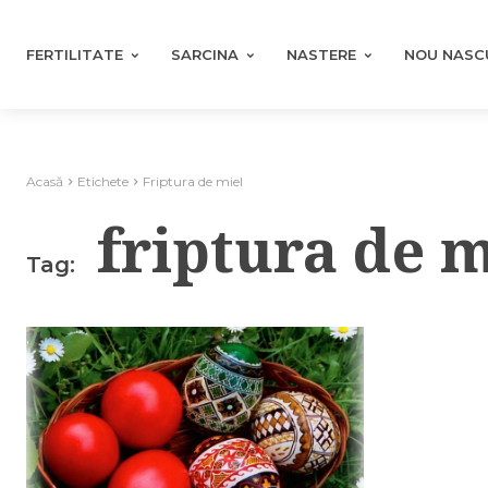
FERTILITATE
SARCINA
NASTERE
NOU NASC
Acasă
Etichete
Friptura de miel
friptura de m
Tag: