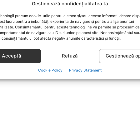
Gestionează confidențialitatea ta
hnologii precum cookie-urile pentru a stoca și/sau accesa informații despre dispo
t lucru pentru a îmbunătăți experiența de navigare și pentru a afișa anunțuri
nalizate. Consimțământul pentru aceste tehnologii ne va permite să procesăm da
mportamentul de navigare sau ID-uri unice pe acest site. Neconsimțământul sa
 consimțământului pot afecta negativ anumite caracteristici și funcții.
Acceptă
Refuză
Gestionează op
Cookie Policy
Privacy Statement