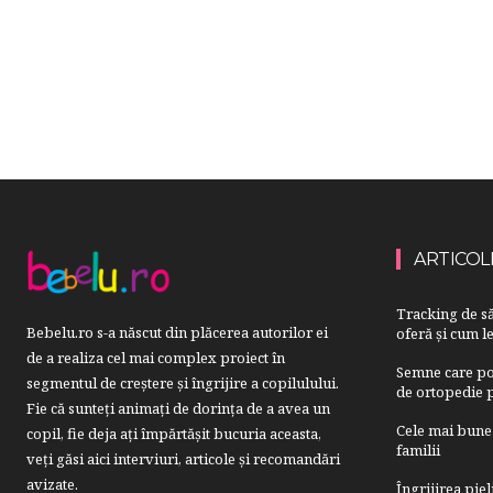
ARTICOL
Tracking de să
Bebelu.ro s-a născut din plăcerea autorilor ei
oferă și cum le
de a realiza cel mai complex proiect în
Semne care pot
segmentul de creştere şi îngrijire a copilulului.
de ortopedie p
Fie că sunteţi animaţi de dorinţa de a avea un
Cele mai bune 
copil, fie deja aţi împărtăşit bucuria aceasta,
familii
veți găsi aici interviuri, articole şi recomandări
avizate.
Îngrijirea pie