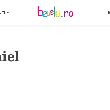
UTI
B
iel