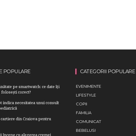
E POPULARE
CATEGORII POPULARE
nătate pe smartwatch: ce date îți
EVENIMENTE
 folosești corect?
LIFESTYLE
 indica necesitatea unui consult
COPII
ediatrică
FAMILIA
cartiere din Craiova pentru
COMUNICAT
BEBELUSI
lii începe cu alegerea cremei