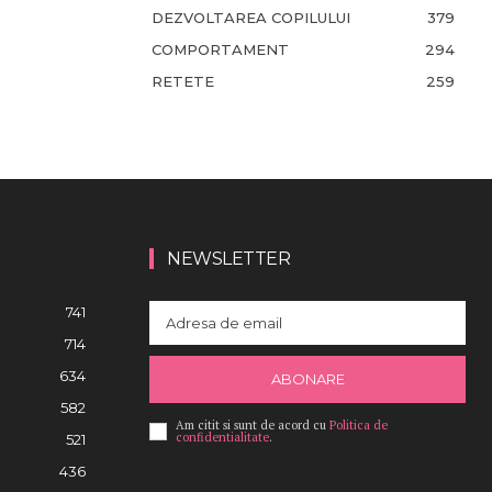
DEZVOLTAREA COPILULUI
379
COMPORTAMENT
294
RETETE
259
NEWSLETTER
741
714
634
ABONARE
582
Am citit si sunt de acord cu
Politica de
confidentialitate
.
521
436