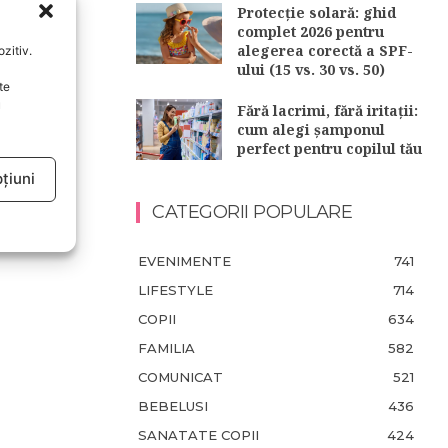
Protecție solară: ghid
complet 2026 pentru
alegerea corectă a SPF-
zitiv.
ului (15 vs. 30 vs. 50)
te
u
Fără lacrimi, fără iritații:
cum alegi șamponul
perfect pentru copilul tău
țiuni
CATEGORII POPULARE
EVENIMENTE
741
LIFESTYLE
714
COPII
634
FAMILIA
582
COMUNICAT
521
BEBELUSI
436
SANATATE COPII
424