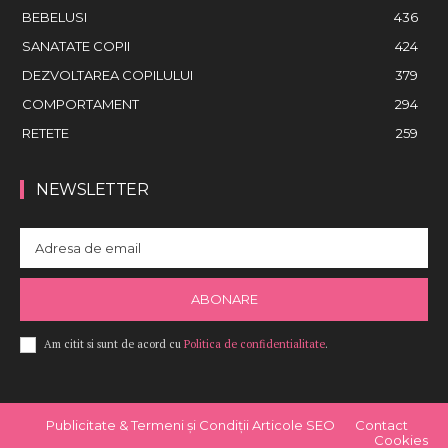
BEBELUSI
436
SANATATE COPII
424
DEZVOLTAREA COPILULUI
379
COMPORTAMENT
294
RETETE
259
NEWSLETTER
ABONARE
Am citit si sunt de acord cu
Politica de confidentialitate
.
Publicitate & Termeni și Condiții Articole SEO
Contact
Cookies