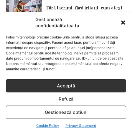
Fără lacrimi, fără iritații: cum alegi
șamponul perfect pentru copilul tău
Gestionează
confidențialitatea ta
CATEGORII POPULARE
Folosim tehnologii precum cookie-urile pentru a stoca și/sau accesa
EVENIMENTE
741
informații despre dispozitiv. Facem acest lucru pentru a îmbunătăți
LIFESTYLE
714
experiența de navigare și pentru a afișa anunțuri (ne)personalizate.
Consimțământul pentru aceste tehnologii ne va permite să procesăm
COPII
634
date precum comportamentul de navigare sau ID-uri unice pe acest site.
Neconsimțământul sau retragerea consimțământului pot afecta negativ
FAMILIA
582
anumite caracteristici și funcții.
COMUNICAT
521
BEBELUSI
436
Acceptă
SANATATE COPII
424
Refuză
DEZVOLTAREA COPILULUI
379
COMPORTAMENT
294
Gestionează opțiuni
RETETE
259
Cookie Policy
Privacy Statement