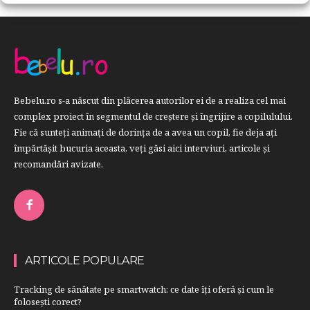
Bebelu.ro s-a născut din plăcerea autorilor ei de a realiza cel mai
complex proiect în segmentul de creştere şi îngrijire a copilulului.
Fie că sunteţi animaţi de dorinţa de a avea un copil, fie deja aţi
împărtăşit bucuria aceasta, veți găsi aici interviuri, articole şi
recomandări avizate.
ARTICOLE POPULARE
Tracking de sănătate pe smartwatch: ce date îți oferă și cum le
folosești corect?