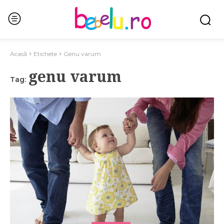
Acasă
Etichete
Genu varum
genu varum
Tag: