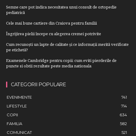
Semne care pot indica necesitatea unui consult de ortopedie
pediatrică
Cele mai bune cartiere din Craiova pentru familii
Îngrijirea pielii începe cu alegerea cremei potrivite
Cum recunoști un lapte de calitate și ce informații merită verificate
pe etichetă?
Examenele Cambridge pentru copii: cum eviti pierderile de
puncte si obtii rezultate peste media nationala
CATEGORII POPULARE
EVENIMENTE
741
LIFESTYLE
714
COPII
634
FAMILIA
582
COMUNICAT
521