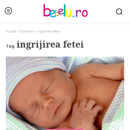
Acasă
Etichete
Ingrijirea fetei
ingrijirea fetei
Tag: