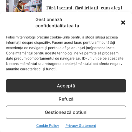
Fără lacrimi, fără iritații: cum alegi
șamponul perfect pentru copilul tău
Gestionează
confidențialitatea ta
CATEGORII POPULARE
Folosim tehnologii precum cookie-urile pentru a stoca și/sau accesa
EVENIMENTE
741
informații despre dispozitiv. Facem acest lucru pentru a îmbunătăți
LIFESTYLE
714
experiența de navigare și pentru a afișa anunțuri (ne)personalizate.
Consimțământul pentru aceste tehnologii ne va permite să procesăm
COPII
634
date precum comportamentul de navigare sau ID-uri unice pe acest site.
Neconsimțământul sau retragerea consimțământului pot afecta negativ
FAMILIA
582
anumite caracteristici și funcții.
COMUNICAT
521
BEBELUSI
436
Acceptă
SANATATE COPII
424
Refuză
DEZVOLTAREA COPILULUI
379
COMPORTAMENT
294
Gestionează opțiuni
RETETE
259
Cookie Policy
Privacy Statement