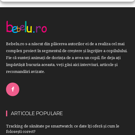
Bebelu.ro s-a născut din plăcerea autorilor ei de a realiza cel mai
complex proiect în segmentul de creştere şi îngrijire a copilulului.
Fie că sunteţi animaţi de dorinţa de a avea un copil, fie deja aţi
împărtăşit bucuria aceasta, veți găsi aici interviuri, articole şi
recomandări avizate.
ARTICOLE POPULARE
Tracking de sănătate pe smartwatch: ce date îți oferă și cum le
folosești corect?