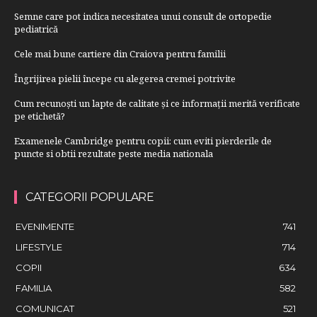
Semne care pot indica necesitatea unui consult de ortopedie
pediatrică
Cele mai bune cartiere din Craiova pentru familii
Îngrijirea pielii începe cu alegerea cremei potrivite
Cum recunoști un lapte de calitate și ce informații merită verificate
pe etichetă?
Examenele Cambridge pentru copii: cum eviti pierderile de
puncte si obtii rezultate peste media nationala
CATEGORII POPULARE
EVENIMENTE
741
LIFESTYLE
714
COPII
634
FAMILIA
582
COMUNICAT
521