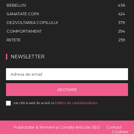
BEBELUSI
436
SANATATE COPII
424
DEZVOLTAREA COPILULUI
379
COMPORTAMENT
294
RETETE
259
NEWSLETTER
ABONARE
Am citit si sunt de acord cu
Politica de confidentialitate
.
Publicitate & Termeni și Condiții Articole SEO
Contact
Cookies