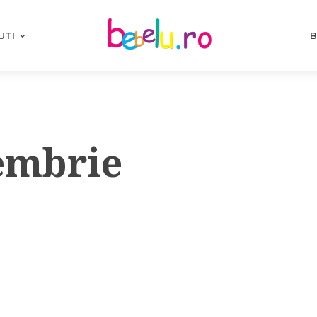
UTI
B
embrie