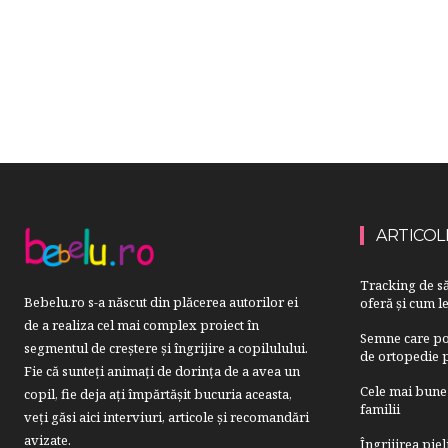
ARTICOL
Tracking de să
Bebelu.ro s-a născut din plăcerea autorilor ei
oferă și cum le
de a realiza cel mai complex proiect în
Semne care pot
segmentul de creştere şi îngrijire a copilulului.
de ortopedie p
Fie că sunteţi animaţi de dorinţa de a avea un
Cele mai bune 
copil, fie deja aţi împărtăşit bucuria aceasta,
familii
veți găsi aici interviuri, articole şi recomandări
avizate.
Îngrijirea pie