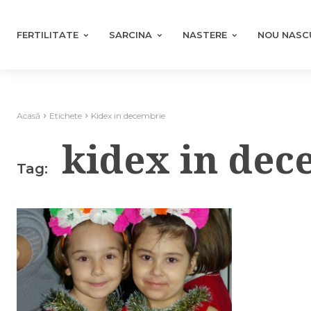
FERTILITATE
SARCINA
NASTERE
NOU NASC
Acasă
Etichete
Kidex in decembrie
kidex in dec
Tag: