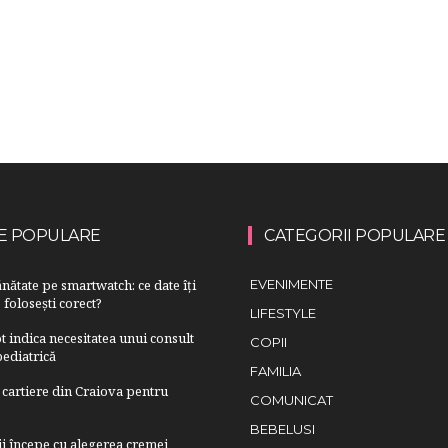
E POPULARE
CATEGORII POPULARE
nătate pe smartwatch: ce date îți
EVENIMENTE
 folosești corect?
LIFESTYLE
 indica necesitatea unui consult
COPII
ediatrică
FAMILIA
cartiere din Craiova pentru
COMUNICAT
BEBELUSI
lii începe cu alegerea cremei