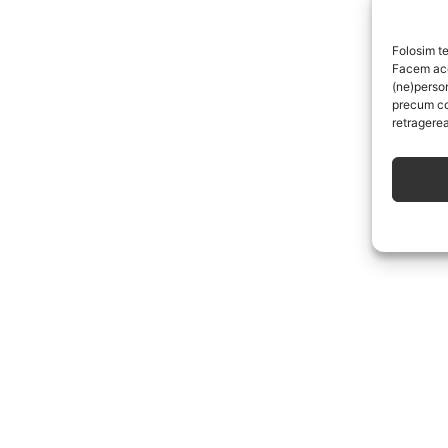
Folosim te
Facem aces
(ne)perso
precum co
retragerea