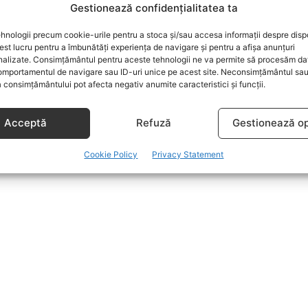
Gestionează confidențialitatea ta
hnologii precum cookie-urile pentru a stoca și/sau accesa informații despre dispo
t lucru pentru a îmbunătăți experiența de navigare și pentru a afișa anunțuri
nalizate. Consimțământul pentru aceste tehnologii ne va permite să procesăm da
mportamentul de navigare sau ID-uri unice pe acest site. Neconsimțământul sa
 consimțământului pot afecta negativ anumite caracteristici și funcții.
Acceptă
Refuză
Gestionează op
Cookie Policy
Privacy Statement