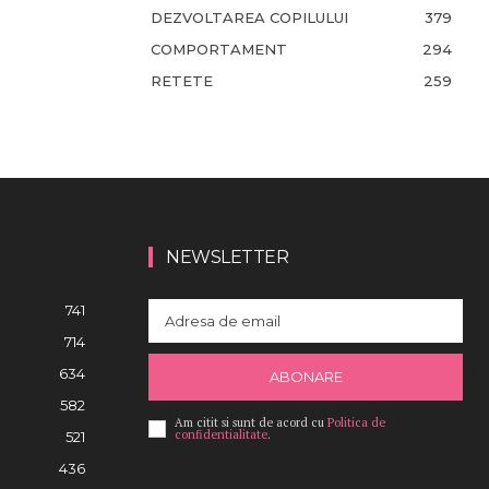
DEZVOLTAREA COPILULUI
379
COMPORTAMENT
294
RETETE
259
NEWSLETTER
741
714
634
ABONARE
582
Am citit si sunt de acord cu
Politica de
confidentialitate
.
521
436