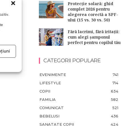
Protecție solară: ghid
complet 2026 pentru
alegerea corectă a SPF-
zitiv.
ului (15 vs. 30 vs. 50)
te
u
Fără lacrimi, fără iritații:
cum alegi șamponul
perfect pentru copilul tău
țiuni
CATEGORII POPULARE
EVENIMENTE
741
LIFESTYLE
714
COPII
634
FAMILIA
582
COMUNICAT
521
BEBELUSI
436
SANATATE COPII
424