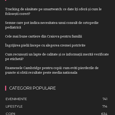
Tracking de sănătate pe smartwatch: ce date îți oferă și cum le
folosești corect?
Semne care pot indica necesitatea unui consult de ortopedie
pediatrică
Cele mai bune cartiere din Craiova pentru familii
Îngrijirea pielii începe cu alegerea cremei potrivite
Cum recunoști un lapte de calitate și ce informații merită verificate
pe etichetă?
Examenele Cambridge pentru copii: cum eviti pierderile de
puncte si obtii rezultate peste media nationala
CATEGORII POPULARE
EVENIMENTE
741
LIFESTYLE
714
COPII
634