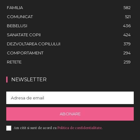
FAMILIA
582
COMUNICAT
521
BEBELUSI
436
SANATATE COPII
424
DEZVOLTAREA COPILULUI
379
COMPORTAMENT
294
RETETE
259
NEWSLETTER
ABONARE
Am citit si sunt de acord cu
Politica de confidentialitate
.