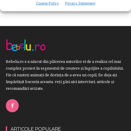
RETETE
259
Cookie Policy
Privacy Statement
Bebelu.ro s-a născut din plăcerea autorilor ei de a realiza cel mai
complex proiect în segmentul de creştere şi îngrijire a copilulului.
Fie că sunteţi animaţi de dorinţa de a avea un copil, fie deja aţi
împărtăşit bucuria aceasta, veți găsi aici interviuri, articole şi
recomandări avizate.
ARTICOLE POPULARE