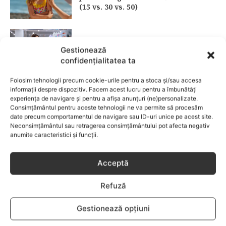
(15 vs. 30 vs. 50)
Fără lacrimi, fără iritații: cum alegi
Gestionează
șamponul perfect pentru copilul tău
confidențialitatea ta
CATEGORII POPULARE
Folosim tehnologii precum cookie-urile pentru a stoca și/sau accesa
informații despre dispozitiv. Facem acest lucru pentru a îmbunătăți
experiența de navigare și pentru a afișa anunțuri (ne)personalizate.
EVENIMENTE
741
Consimțământul pentru aceste tehnologii ne va permite să procesăm
LIFESTYLE
714
date precum comportamentul de navigare sau ID-uri unice pe acest site.
Neconsimțământul sau retragerea consimțământului pot afecta negativ
COPII
634
anumite caracteristici și funcții.
FAMILIA
582
COMUNICAT
521
Acceptă
BEBELUSI
436
Refuză
SANATATE COPII
424
DEZVOLTAREA COPILULUI
379
Gestionează opțiuni
COMPORTAMENT
294