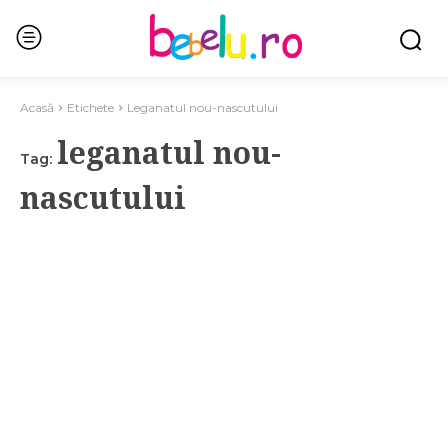
Acasă
Etichete
Leganatul nou-nascutului
leganatul nou-
Tag:
nascutului