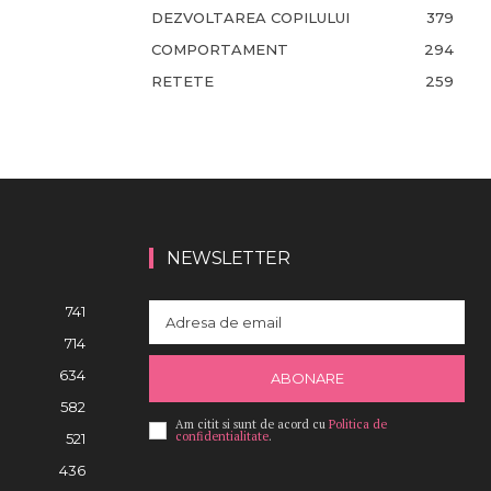
DEZVOLTAREA COPILULUI
379
COMPORTAMENT
294
RETETE
259
NEWSLETTER
741
714
634
ABONARE
582
Am citit si sunt de acord cu
Politica de
confidentialitate
.
521
436