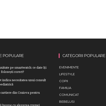
E POPULARE
CATEGORII POPULARE
nătate pe smartwatch: ce date îți
EVENIMENTE
 folosești corect?
LIFESTYLE
 indica necesitatea unui consult
COPII
ediatrică
FAMILIA
cartiere din Craiova pentru
COMUNICAT
BEBELUSI
lii începe cu alegerea cremei