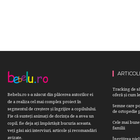
ARTICOL
Tracking de să
Bebelu.ro s-a născut din plăcerea autorilor ei
oferă și cum le
de a realiza cel mai complex proiect în
Semne care pot
segmentul de creştere şi îngrijire a copilulului.
de ortopedie p
Fie că sunteţi animaţi de dorinţa de a avea un
Cele mai bune 
copil, fie deja aţi împărtăşit bucuria aceasta,
familii
veți găsi aici interviuri, articole şi recomandări
avizate.
Îngrijirea pie