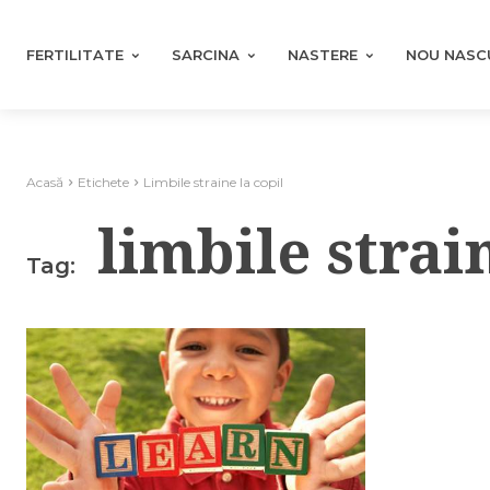
FERTILITATE
SARCINA
NASTERE
NOU NASC
Acasă
Etichete
Limbile straine la copil
limbile strai
Tag: