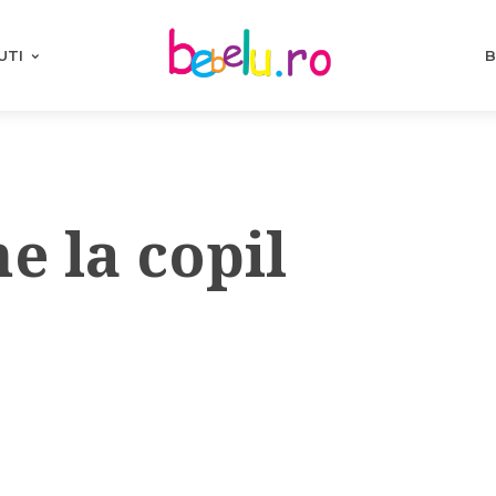
UTI
B
ne la copil