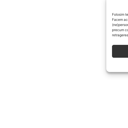
Folosim te
Facem aces
(ne)perso
precum co
retragerea