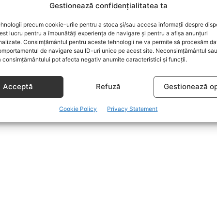
Gestionează confidențialitatea ta
hnologii precum cookie-urile pentru a stoca și/sau accesa informații despre dispo
t lucru pentru a îmbunătăți experiența de navigare și pentru a afișa anunțuri
nalizate. Consimțământul pentru aceste tehnologii ne va permite să procesăm da
mportamentul de navigare sau ID-uri unice pe acest site. Neconsimțământul sa
 consimțământului pot afecta negativ anumite caracteristici și funcții.
Acceptă
Refuză
Gestionează op
Cookie Policy
Privacy Statement