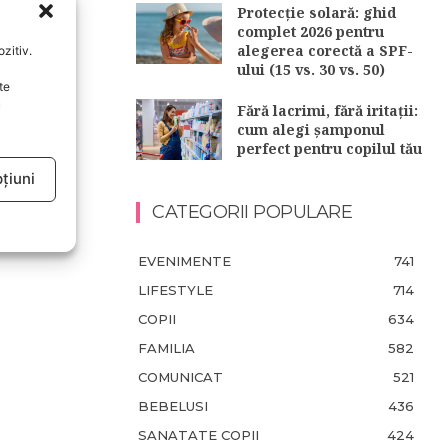
Protecție solară: ghid
complet 2026 pentru
alegerea corectă a SPF-
zitiv.
ului (15 vs. 30 vs. 50)
te
u
Fără lacrimi, fără iritații:
cum alegi șamponul
perfect pentru copilul tău
țiuni
CATEGORII POPULARE
EVENIMENTE
741
LIFESTYLE
714
COPII
634
FAMILIA
582
COMUNICAT
521
BEBELUSI
436
SANATATE COPII
424