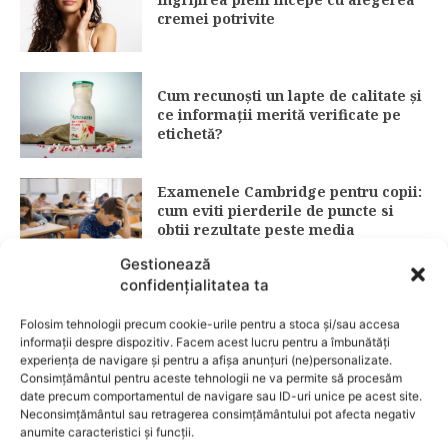
cremei potrivite
Cum recunoști un lapte de calitate și
ce informații merită verificate pe
etichetă?
Examenele Cambridge pentru copii:
cum eviti pierderile de puncte si
obtii rezultate peste media
nationala
Gestionează
confidențialitatea ta
Protecție solară: ghid complet 2026
Folosim tehnologii precum cookie-urile pentru a stoca și/sau accesa
pentru alegerea corectă a SPF-ului
informații despre dispozitiv. Facem acest lucru pentru a îmbunătăți
(15 vs. 30 vs. 50)
experiența de navigare și pentru a afișa anunțuri (ne)personalizate.
Consimțământul pentru aceste tehnologii ne va permite să procesăm
date precum comportamentul de navigare sau ID-uri unice pe acest site.
Neconsimțământul sau retragerea consimțământului pot afecta negativ
Fără lacrimi, fără iritații: cum alegi
anumite caracteristici și funcții.
șamponul perfect pentru copilul tău