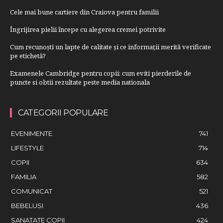
Cele mai bune cartiere din Craiova pentru familii
Îngrijirea pielii începe cu alegerea cremei potrivite
Cum recunoști un lapte de calitate și ce informații merită verificate
pe etichetă?
Examenele Cambridge pentru copii: cum eviti pierderile de
puncte si obtii rezultate peste media nationala
CATEGORII POPULARE
EVENIMENTE
741
LIFESTYLE
714
COPII
634
FAMILIA
582
COMUNICAT
521
BEBELUSI
436
SANATATE COPII
424