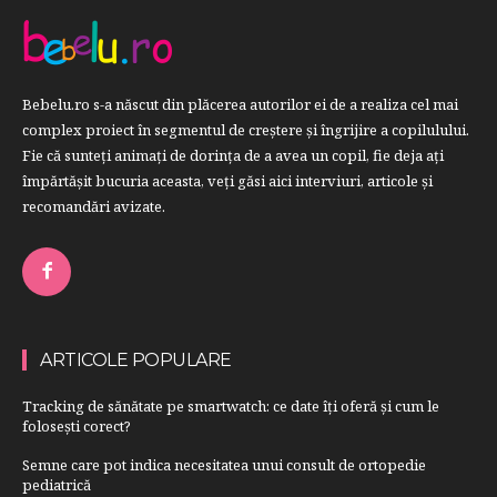
Bebelu.ro s-a născut din plăcerea autorilor ei de a realiza cel mai
complex proiect în segmentul de creştere şi îngrijire a copilulului.
Fie că sunteţi animaţi de dorinţa de a avea un copil, fie deja aţi
împărtăşit bucuria aceasta, veți găsi aici interviuri, articole şi
recomandări avizate.
ARTICOLE POPULARE
Tracking de sănătate pe smartwatch: ce date îți oferă și cum le
folosești corect?
Semne care pot indica necesitatea unui consult de ortopedie
pediatrică