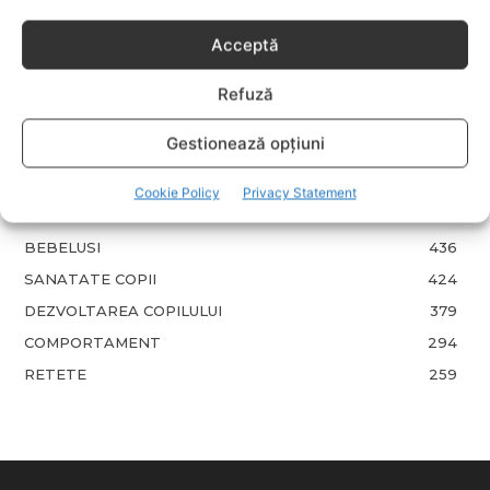
CATEGORII POPULARE
Acceptă
EVENIMENTE
741
Refuză
LIFESTYLE
714
Gestionează opțiuni
COPII
634
FAMILIA
582
Cookie Policy
Privacy Statement
COMUNICAT
521
BEBELUSI
436
SANATATE COPII
424
DEZVOLTAREA COPILULUI
379
COMPORTAMENT
294
RETETE
259