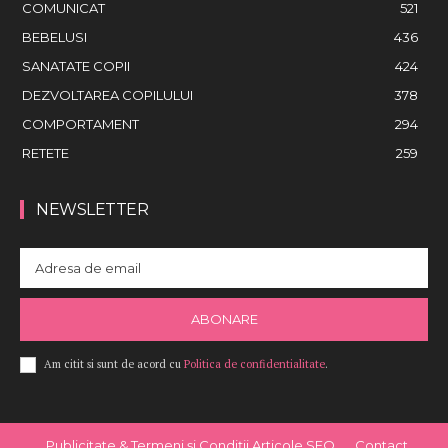
COMUNICAT
521
BEBELUSI
436
SANATATE COPII
424
DEZVOLTAREA COPILULUI
378
COMPORTAMENT
294
RETETE
259
NEWSLETTER
ABONARE
Am citit si sunt de acord cu
Politica de confidentialitate
.
Publicitate & Termeni și Condiții Articole SEO
Contact