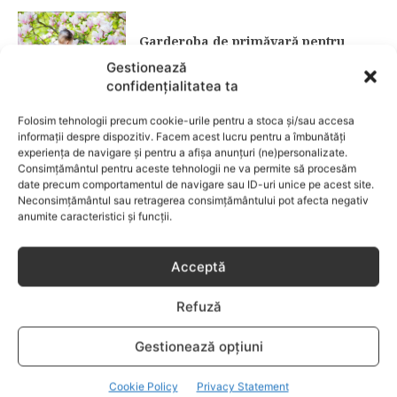
Garderoba de primăvară pentru
copii: ce păstrezi și ce donezi
Gestionează
confidențialitatea ta
CATEGORII POPULARE
Folosim tehnologii precum cookie-urile pentru a stoca și/sau accesa
EVENIMENTE
741
informații despre dispozitiv. Facem acest lucru pentru a îmbunătăți
experiența de navigare și pentru a afișa anunțuri (ne)personalizate.
LIFESTYLE
713
Consimțământul pentru aceste tehnologii ne va permite să procesăm
date precum comportamentul de navigare sau ID-uri unice pe acest site.
COPII
633
Neconsimțământul sau retragerea consimțământului pot afecta negativ
FAMILIA
582
anumite caracteristici și funcții.
COMUNICAT
521
BEBELUSI
436
Acceptă
SANATATE COPII
424
Refuză
DEZVOLTAREA COPILULUI
378
COMPORTAMENT
294
Gestionează opțiuni
RETETE
259
Cookie Policy
Privacy Statement