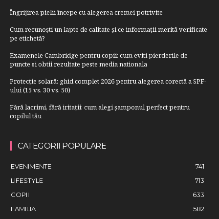
Îngrijirea pielii începe cu alegerea cremei potrivite
Cum recunoști un lapte de calitate și ce informații merită verificate
pe etichetă?
Examenele Cambridge pentru copii: cum eviti pierderile de
puncte si obtii rezultate peste media nationala
Protecție solară: ghid complet 2026 pentru alegerea corectă a SPF-
ului (15 vs. 30 vs. 50)
Fără lacrimi, fără iritații: cum alegi șamponul perfect pentru
copilul tău
CATEGORII POPULARE
EVENIMENTE
741
LIFESTYLE
713
COPII
633
FAMILIA
582