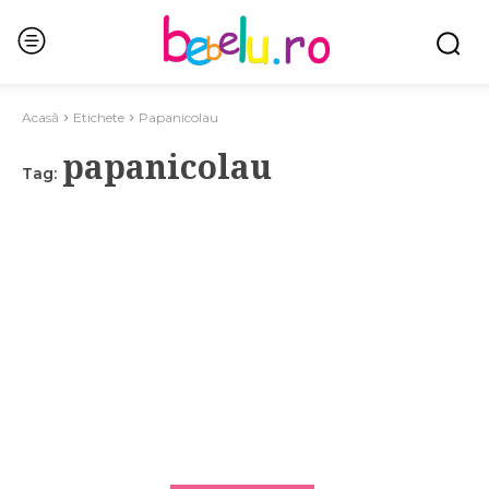
Acasă
Etichete
Papanicolau
papanicolau
Tag: