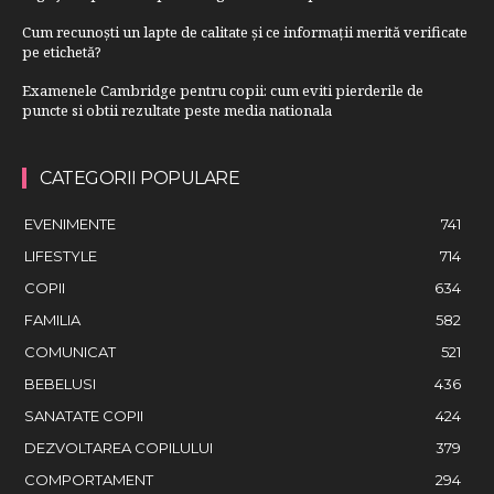
Cum recunoști un lapte de calitate și ce informații merită verificate
pe etichetă?
Examenele Cambridge pentru copii: cum eviti pierderile de
puncte si obtii rezultate peste media nationala
CATEGORII POPULARE
EVENIMENTE
741
LIFESTYLE
714
COPII
634
FAMILIA
582
COMUNICAT
521
BEBELUSI
436
SANATATE COPII
424
DEZVOLTAREA COPILULUI
379
COMPORTAMENT
294