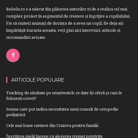
Bebelu.ro s-a născut din plăcerea autorilor ei de a realiza cel mai
complex proiect în segmentul de creştere şi îngrijire a copilulului.
Fie că sunteţi animaţi de dorinţa de a avea un copil, fie deja aţi
împărtăşit bucuria aceasta, veți găsi aici interviuri, articole şi
recomandări avizate.
ARTICOLE POPULARE
Tracking de sănătate pe smartwatch: ce date îți oferă și cum le
folosești corect?
Semne care pot indica necesitatea unui consult de ortopedie
pediatrică
Cele mai bune cartiere din Craiova pentru familii
Îngrijirea pielii începe cu alegerea cremei potrivite