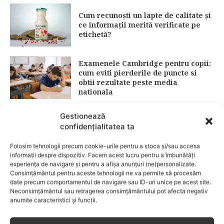
Cum recunoști un lapte de calitate și
ce informații merită verificate pe
etichetă?
Examenele Cambridge pentru copii:
cum eviti pierderile de puncte si
obtii rezultate peste media
nationala
Gestionează
Protecție solară: ghid complet 2026
confidențialitatea ta
pentru alegerea corectă a SPF-ului
(15 vs. 30 vs. 50)
Folosim tehnologii precum cookie-urile pentru a stoca și/sau accesa
informații despre dispozitiv. Facem acest lucru pentru a îmbunătăți
experiența de navigare și pentru a afișa anunțuri (ne)personalizate.
Consimțământul pentru aceste tehnologii ne va permite să procesăm
Fără lacrimi, fără iritații: cum alegi
date precum comportamentul de navigare sau ID-uri unice pe acest site.
șamponul perfect pentru copilul tău
Neconsimțământul sau retragerea consimțământului pot afecta negativ
anumite caracteristici și funcții.
CATEGORII POPULARE