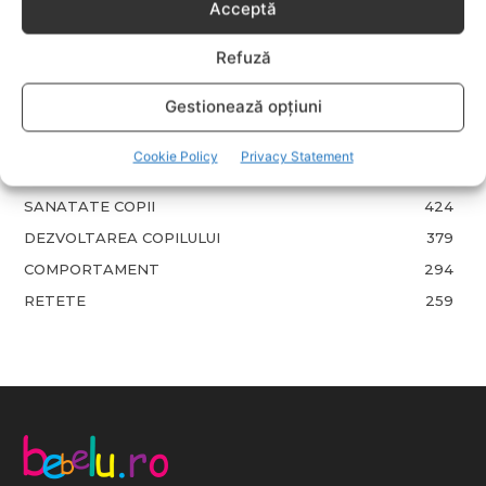
Acceptă
EVENIMENTE
741
LIFESTYLE
714
Refuză
COPII
634
Gestionează opțiuni
FAMILIA
582
COMUNICAT
521
Cookie Policy
Privacy Statement
BEBELUSI
436
SANATATE COPII
424
DEZVOLTAREA COPILULUI
379
COMPORTAMENT
294
RETETE
259