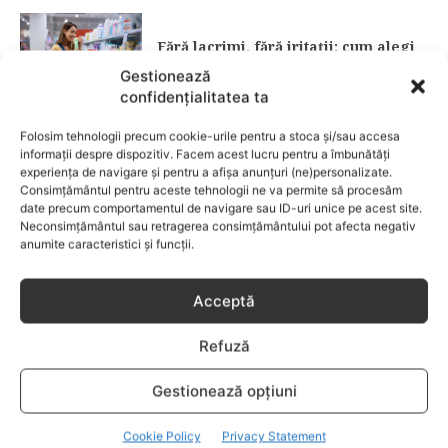
Fără lacrimi, fără iritații: cum alegi
șamponul perfect pentru copilul tău
Gestionează
confidențialitatea ta
CATEGORII POPULARE
Folosim tehnologii precum cookie-urile pentru a stoca și/sau accesa
EVENIMENTE
741
informații despre dispozitiv. Facem acest lucru pentru a îmbunătăți
experiența de navigare și pentru a afișa anunțuri (ne)personalizate.
LIFESTYLE
714
Consimțământul pentru aceste tehnologii ne va permite să procesăm
date precum comportamentul de navigare sau ID-uri unice pe acest site.
COPII
634
Neconsimțământul sau retragerea consimțământului pot afecta negativ
FAMILIA
582
anumite caracteristici și funcții.
COMUNICAT
521
BEBELUSI
436
Acceptă
SANATATE COPII
424
Refuză
DEZVOLTAREA COPILULUI
379
COMPORTAMENT
294
Gestionează opțiuni
RETETE
259
Cookie Policy
Privacy Statement