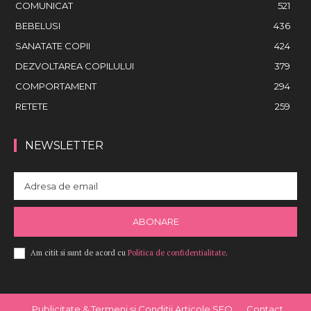
COMUNICAT
521
BEBELUSI
436
SANATATE COPII
424
DEZVOLTAREA COPILULUI
379
COMPORTAMENT
294
RETETE
259
NEWSLETTER
ABONARE
Am citit si sunt de acord cu
Politica de confidentialitate
.
Publicitate & Termeni și Condiții Articole SEO
Contact