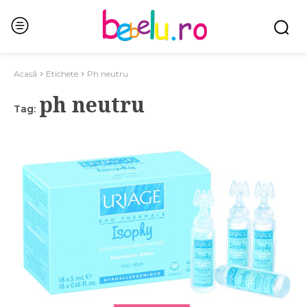
Acasă
Etichete
Ph neutru
ph neutru
Tag: