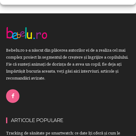
Bebelu.ro s-a născut din plăcerea autorilor ei de a realiza cel mai
complex proiect în segmentul de creştere şi îngrijire a copilulului.
Fie că sunteţi animaţi de dorinţa de a avea un copil, fie deja aţi
împărtăşit bucuria aceasta, veți găsi aici interviuri, articole şi
recomandări avizate.
ARTICOLE POPULARE
Tracking de sănătate pe smartwatch: ce date îți oferă și cum le