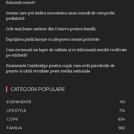
folosești corect?
Semne care pot indica necesitatea unui consult de ortopedie
pediatrică
Cele mai bune cartiere din Craiova pentru familii
Îngrijirea pielii începe cu alegerea cremei potrivite
Cum recunoști un lapte de calitate și ce informații merită verificate
pe etichetă?
Examenele Cambridge pentru copii: cum eviti pierderile de
puncte si obtii rezultate peste media nationala
CATEGORII POPULARE
EVENIMENTE
741
LIFESTYLE
714
COPII
634
FAMILIA
582