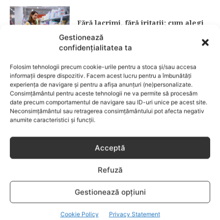
Fără lacrimi, fără iritații: cum alegi
șamponul perfect pentru copilul tău
Gestionează
confidențialitatea ta
CATEGORII POPULARE
Folosim tehnologii precum cookie-urile pentru a stoca și/sau accesa
EVENIMENTE
741
informații despre dispozitiv. Facem acest lucru pentru a îmbunătăți
experiența de navigare și pentru a afișa anunțuri (ne)personalizate.
LIFESTYLE
714
Consimțământul pentru aceste tehnologii ne va permite să procesăm
date precum comportamentul de navigare sau ID-uri unice pe acest site.
COPII
634
Neconsimțământul sau retragerea consimțământului pot afecta negativ
FAMILIA
582
anumite caracteristici și funcții.
COMUNICAT
521
BEBELUSI
436
Acceptă
SANATATE COPII
424
Refuză
DEZVOLTAREA COPILULUI
379
COMPORTAMENT
294
Gestionează opțiuni
RETETE
259
Cookie Policy
Privacy Statement