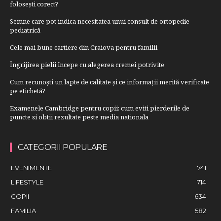
folosești corect?
Semne care pot indica necesitatea unui consult de ortopedie
pediatrică
Cele mai bune cartiere din Craiova pentru familii
Îngrijirea pielii începe cu alegerea cremei potrivite
Cum recunoști un lapte de calitate și ce informații merită verificate
pe etichetă?
Examenele Cambridge pentru copii: cum eviti pierderile de
puncte si obtii rezultate peste media nationala
CATEGORII POPULARE
EVENIMENTE
741
LIFESTYLE
714
COPII
634
FAMILIA
582