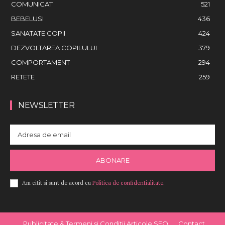
COMUNICAT
521
BEBELUSI
436
SANATATE COPII
424
DEZVOLTAREA COPILULUI
379
COMPORTAMENT
294
RETETE
259
NEWSLETTER
ABONARE
Am citit si sunt de acord cu
Politica de confidentialitate
.
Publicitate & Termeni și Condiții Articole SEO
Contact