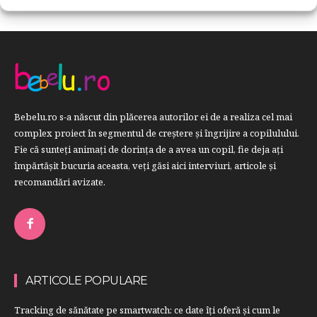
Bebelu.ro s-a născut din plăcerea autorilor ei de a realiza cel mai
complex proiect în segmentul de creştere şi îngrijire a copilulului.
Fie că sunteţi animaţi de dorinţa de a avea un copil, fie deja aţi
împărtăşit bucuria aceasta, veți găsi aici interviuri, articole şi
recomandări avizate.
ARTICOLE POPULARE
Tracking de sănătate pe smartwatch: ce date îți oferă și cum le