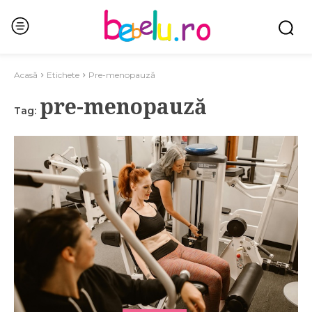
Acasă
Etichete
Pre-menopauză
pre-menopauză
Tag: