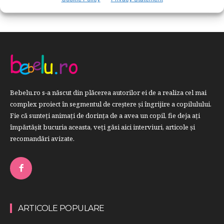
Bebelu.ro s-a născut din plăcerea autorilor ei de a realiza cel mai
complex proiect în segmentul de creştere şi îngrijire a copilulului.
Fie că sunteţi animaţi de dorinţa de a avea un copil, fie deja aţi
împărtăşit bucuria aceasta, veți găsi aici interviuri, articole şi
recomandări avizate.
ARTICOLE POPULARE