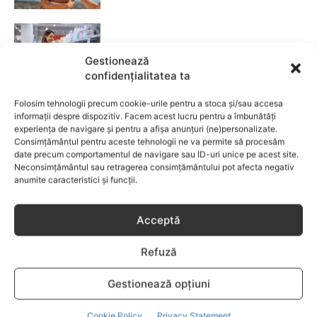
Fără lacrimi, fără iritații: cum alegi
șamponul perfect pentru copilul tău
Gestionează
confidențialitatea ta
CATEGORII POPULARE
Folosim tehnologii precum cookie-urile pentru a stoca și/sau accesa
informații despre dispozitiv. Facem acest lucru pentru a îmbunătăți
EVENIMENTE
741
experiența de navigare și pentru a afișa anunțuri (ne)personalizate.
Consimțământul pentru aceste tehnologii ne va permite să procesăm
LIFESTYLE
714
date precum comportamentul de navigare sau ID-uri unice pe acest site.
COPII
634
Neconsimțământul sau retragerea consimțământului pot afecta negativ
anumite caracteristici și funcții.
FAMILIA
582
COMUNICAT
521
Acceptă
BEBELUSI
436
SANATATE COPII
424
Refuză
DEZVOLTAREA COPILULUI
379
Gestionează opțiuni
COMPORTAMENT
294
RETETE
259
Cookie Policy
Privacy Statement