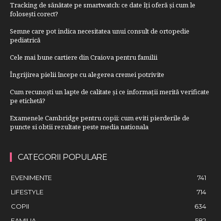
Tracking de sănătate pe smartwatch: ce date îți oferă și cum le
folosești corect?
Semne care pot indica necesitatea unui consult de ortopedie
pediatrică
Cele mai bune cartiere din Craiova pentru familii
Îngrijirea pielii începe cu alegerea cremei potrivite
Cum recunoști un lapte de calitate și ce informații merită verificate
pe etichetă?
Examenele Cambridge pentru copii: cum eviti pierderile de
puncte si obtii rezultate peste media nationala
CATEGORII POPULARE
EVENIMENTE
741
LIFESTYLE
714
COPII
634
FAMILIA
582