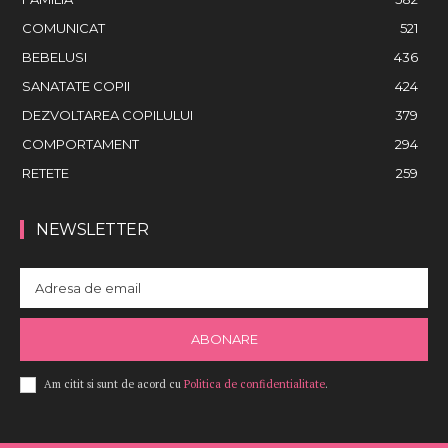
COMUNICAT
521
BEBELUSI
436
SANATATE COPII
424
DEZVOLTAREA COPILULUI
379
COMPORTAMENT
294
RETETE
259
NEWSLETTER
ABONARE
Am citit si sunt de acord cu
Politica de confidentialitate
.