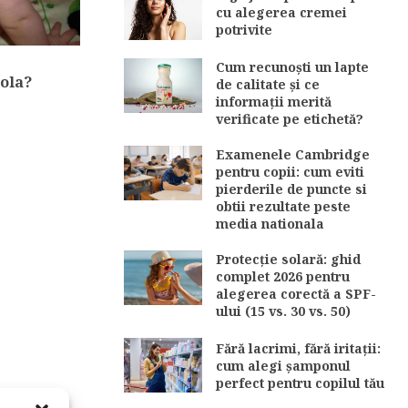
cu alegerea cremei
potrivite
Cum recunoști un lapte
eola?
de calitate și ce
informații merită
verificate pe etichetă?
Examenele Cambridge
pentru copii: cum eviti
pierderile de puncte si
obtii rezultate peste
media nationala
Protecție solară: ghid
complet 2026 pentru
alegerea corectă a SPF-
ului (15 vs. 30 vs. 50)
Fără lacrimi, fără iritații:
cum alegi șamponul
perfect pentru copilul tău