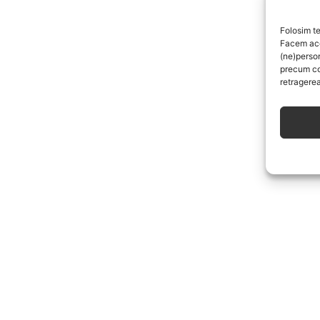
Folosim te
Facem aces
(ne)perso
precum co
retragerea