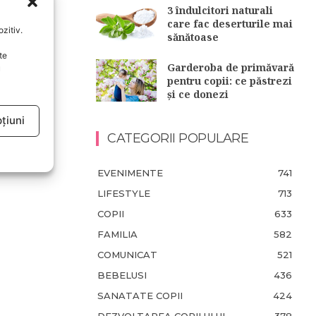
3 îndulcitori naturali
care fac deserturile mai
zitiv.
sănătoase
te
Garderoba de primăvară
u
pentru copii: ce păstrezi
și ce donezi
țiuni
CATEGORII POPULARE
EVENIMENTE
741
LIFESTYLE
713
COPII
633
FAMILIA
582
COMUNICAT
521
BEBELUSI
436
SANATATE COPII
424