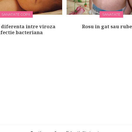
SANATATE COPII
SANATATE
 diferenta intre viroza
Rosu in gat sau rub
nfectie bacteriana