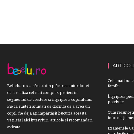
ARTICOL
Cele mai bune 
Bebelu.ro s-a născut din plăcerea autorilor ei
familii
de a realiza cel mai complex proiect în
Îngrijirea pie
segmentul de creştere şi îngrijire a copilulului.
potrivite
Fie că sunteţi animaţi de dorinţa de a avea un
Cum recunoști u
copil, fie deja aţi împărtăşit bucuria aceasta,
informații mer
veți găsi aici interviuri, articole şi recomandări
avizate.
Examenele Cam
pierderile de p