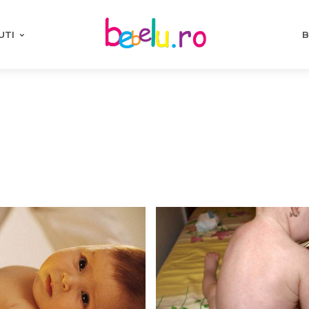
UTI
B