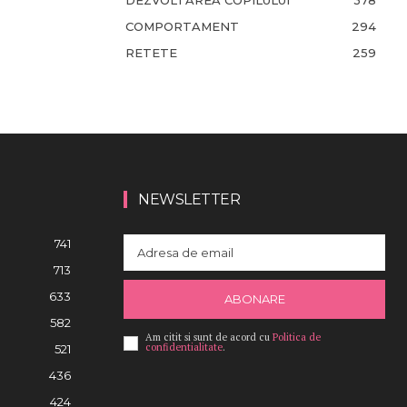
DEZVOLTAREA COPILULUI
378
COMPORTAMENT
294
RETETE
259
NEWSLETTER
741
713
633
ABONARE
582
Am citit si sunt de acord cu
Politica de
confidentialitate
.
521
436
424