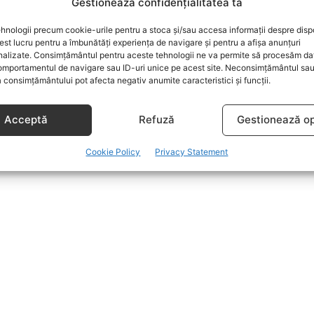
Gestionează confidențialitatea ta
hnologii precum cookie-urile pentru a stoca și/sau accesa informații despre dispo
t lucru pentru a îmbunătăți experiența de navigare și pentru a afișa anunțuri
nalizate. Consimțământul pentru aceste tehnologii ne va permite să procesăm da
mportamentul de navigare sau ID-uri unice pe acest site. Neconsimțământul sa
 consimțământului pot afecta negativ anumite caracteristici și funcții.
Acceptă
Refuză
Gestionează op
Cookie Policy
Privacy Statement