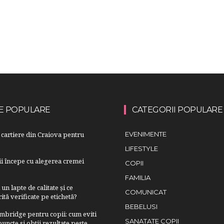
E POPULARE
CATEGORII POPULARE
cartiere din Craiova pentru
EVENIMENTE
LIFESTYLE
lii începe cu alegerea cremei
COPII
FAMILIA
n lapte de calitate și ce
COMUNICAT
ită verificate pe etichetă?
BEBELUSI
bridge pentru copii: cum eviti
SANATATE COPII
uncte si obtii rezultate peste