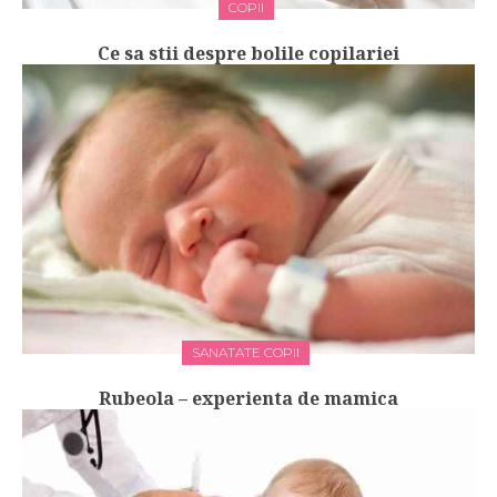
COPII
Ce sa stii despre bolile copilariei
SANATATE COPII
Rubeola – experienta de mamica