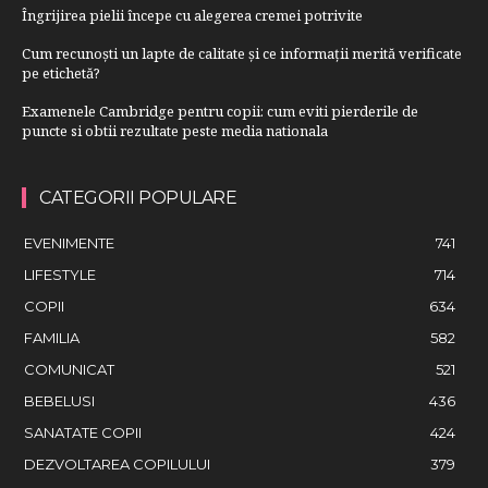
Îngrijirea pielii începe cu alegerea cremei potrivite
Cum recunoști un lapte de calitate și ce informații merită verificate
pe etichetă?
Examenele Cambridge pentru copii: cum eviti pierderile de
puncte si obtii rezultate peste media nationala
CATEGORII POPULARE
EVENIMENTE
741
LIFESTYLE
714
COPII
634
FAMILIA
582
COMUNICAT
521
BEBELUSI
436
SANATATE COPII
424
DEZVOLTAREA COPILULUI
379