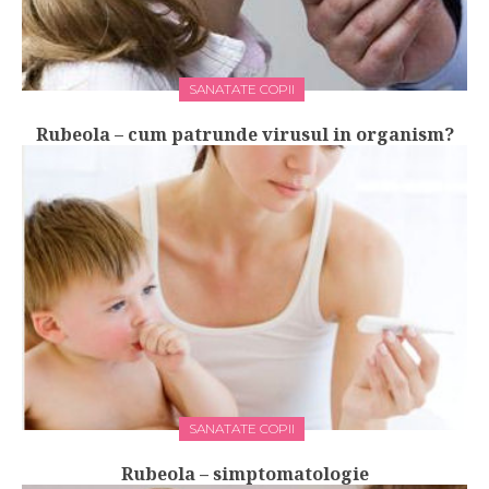
SANATATE COPII
Rubeola – cum patrunde virusul in organism?
SANATATE COPII
Rubeola – simptomatologie