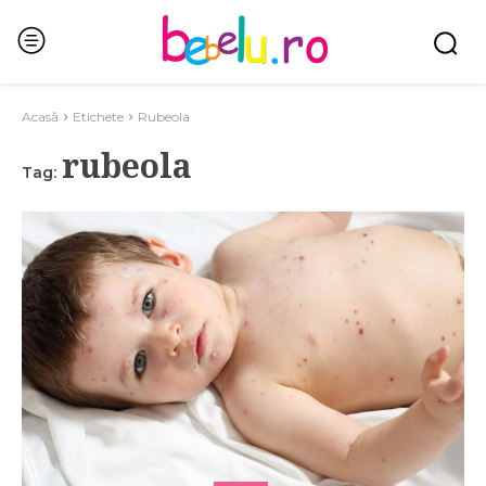
Acasă
Etichete
Rubeola
rubeola
Tag: