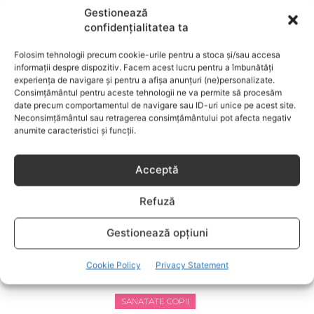
Gestionează
confidențialitatea ta
Folosim tehnologii precum cookie-urile pentru a stoca și/sau accesa
informații despre dispozitiv. Facem acest lucru pentru a îmbunătăți
experiența de navigare și pentru a afișa anunțuri (ne)personalizate.
SANATATE COPII
Consimțământul pentru aceste tehnologii ne va permite să procesăm
date precum comportamentul de navigare sau ID-uri unice pe acest site.
4 dintre cele mai frecvente boli ale copilariei
Neconsimțământul sau retragerea consimțământului pot afecta negativ
anumite caracteristici și funcții.
Acceptă
Refuză
Gestionează opțiuni
Cookie Policy
Privacy Statement
SANATATE COPII