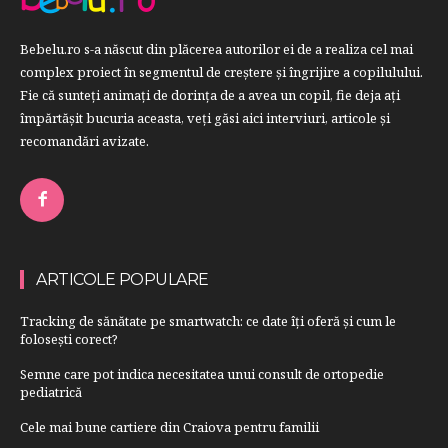
Bebelu.ro s-a născut din plăcerea autorilor ei de a realiza cel mai
complex proiect în segmentul de creştere şi îngrijire a copilulului.
Fie că sunteţi animaţi de dorinţa de a avea un copil, fie deja aţi
împărtăşit bucuria aceasta, veți găsi aici interviuri, articole şi
recomandări avizate.
ARTICOLE POPULARE
Tracking de sănătate pe smartwatch: ce date îți oferă și cum le
folosești corect?
Semne care pot indica necesitatea unui consult de ortopedie
pediatrică
Cele mai bune cartiere din Craiova pentru familii