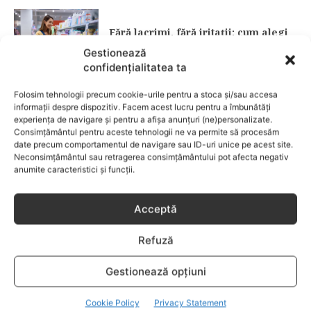
Fără lacrimi, fără iritații: cum alegi
șamponul perfect pentru copilul tău
Gestionează
confidențialitatea ta
CATEGORII POPULARE
Folosim tehnologii precum cookie-urile pentru a stoca și/sau accesa
EVENIMENTE
741
informații despre dispozitiv. Facem acest lucru pentru a îmbunătăți
experiența de navigare și pentru a afișa anunțuri (ne)personalizate.
LIFESTYLE
714
Consimțământul pentru aceste tehnologii ne va permite să procesăm
date precum comportamentul de navigare sau ID-uri unice pe acest site.
COPII
634
Neconsimțământul sau retragerea consimțământului pot afecta negativ
FAMILIA
582
anumite caracteristici și funcții.
COMUNICAT
521
BEBELUSI
436
Acceptă
SANATATE COPII
424
Refuză
DEZVOLTAREA COPILULUI
379
COMPORTAMENT
294
Gestionează opțiuni
RETETE
259
Cookie Policy
Privacy Statement