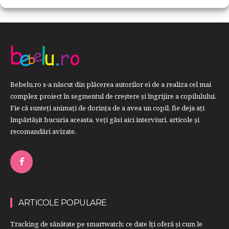
Bebelu.ro s-a născut din plăcerea autorilor ei de a realiza cel mai
complex proiect în segmentul de creştere şi îngrijire a copilulului.
Fie că sunteţi animaţi de dorinţa de a avea un copil, fie deja aţi
împărtăşit bucuria aceasta, veți găsi aici interviuri, articole şi
recomandări avizate.
ARTICOLE POPULARE
Tracking de sănătate pe smartwatch: ce date îți oferă și cum le