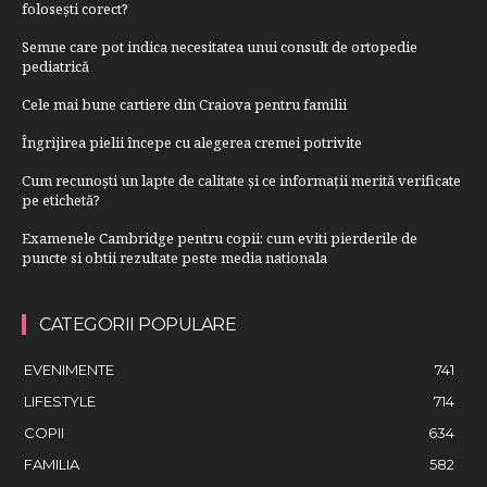
folosești corect?
Semne care pot indica necesitatea unui consult de ortopedie
pediatrică
Cele mai bune cartiere din Craiova pentru familii
Îngrijirea pielii începe cu alegerea cremei potrivite
Cum recunoști un lapte de calitate și ce informații merită verificate
pe etichetă?
Examenele Cambridge pentru copii: cum eviti pierderile de
puncte si obtii rezultate peste media nationala
CATEGORII POPULARE
EVENIMENTE
741
LIFESTYLE
714
COPII
634
FAMILIA
582