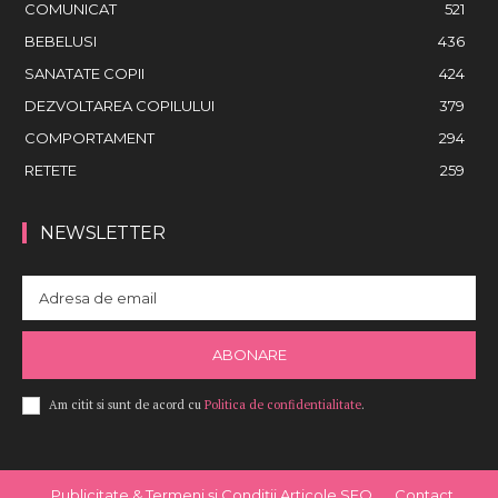
COMUNICAT
521
BEBELUSI
436
SANATATE COPII
424
DEZVOLTAREA COPILULUI
379
COMPORTAMENT
294
RETETE
259
NEWSLETTER
ABONARE
Am citit si sunt de acord cu
Politica de confidentialitate
.
Publicitate & Termeni și Condiții Articole SEO
Contact