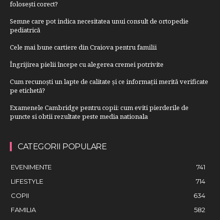
folosești corect?
Semne care pot indica necesitatea unui consult de ortopedie
pediatrică
Cele mai bune cartiere din Craiova pentru familii
Îngrijirea pielii începe cu alegerea cremei potrivite
Cum recunoști un lapte de calitate și ce informații merită verificate
pe etichetă?
Examenele Cambridge pentru copii: cum eviti pierderile de
puncte si obtii rezultate peste media nationala
CATEGORII POPULARE
EVENIMENTE
741
LIFESTYLE
714
COPII
634
FAMILIA
582