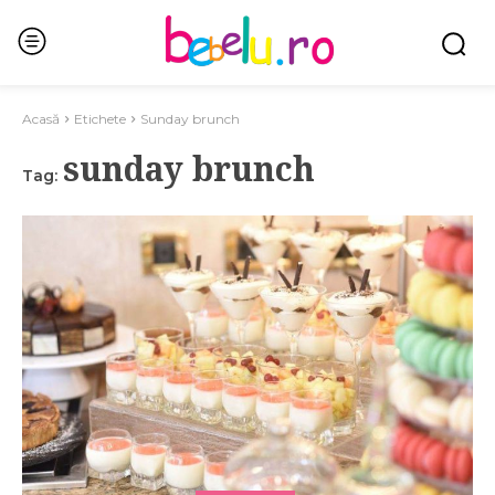
Acasă
Etichete
Sunday brunch
sunday brunch
Tag: