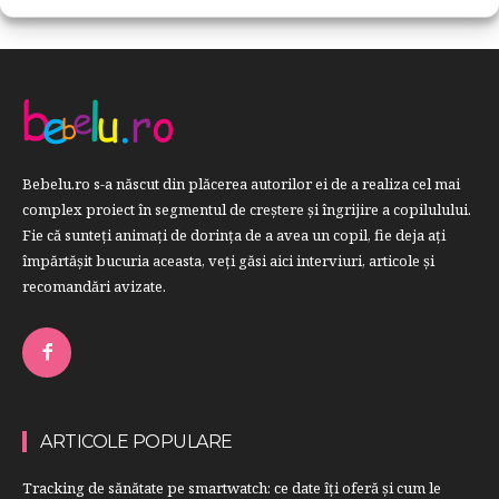
Bebelu.ro s-a născut din plăcerea autorilor ei de a realiza cel mai
complex proiect în segmentul de creştere şi îngrijire a copilulului.
Fie că sunteţi animaţi de dorinţa de a avea un copil, fie deja aţi
împărtăşit bucuria aceasta, veți găsi aici interviuri, articole şi
recomandări avizate.
ARTICOLE POPULARE
Tracking de sănătate pe smartwatch: ce date îți oferă și cum le