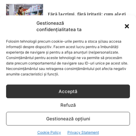
Fără lacrimi, fără iritații: cum alegi
șamponul perfect pentru copilul tău
Gestionează
confidențialitatea ta
CATEGORII POPULARE
Folosim tehnologii precum cookie-urile pentru a stoca și/sau accesa
EVENIMENTE
741
informații despre dispozitiv. Facem acest lucru pentru a îmbunătăți
experiența de navigare și pentru a afișa anunțuri (ne)personalizate.
LIFESTYLE
714
Consimțământul pentru aceste tehnologii ne va permite să procesăm
date precum comportamentul de navigare sau ID-uri unice pe acest site.
COPII
634
Neconsimțământul sau retragerea consimțământului pot afecta negativ
FAMILIA
582
anumite caracteristici și funcții.
COMUNICAT
521
BEBELUSI
436
Acceptă
SANATATE COPII
424
Refuză
DEZVOLTAREA COPILULUI
379
COMPORTAMENT
294
Gestionează opțiuni
RETETE
259
Cookie Policy
Privacy Statement