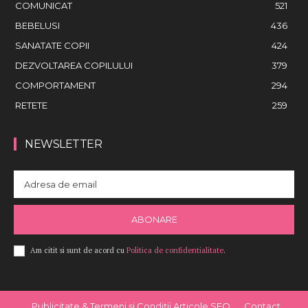
COMUNICAT
521
BEBELUSI
436
SANATATE COPII
424
DEZVOLTAREA COPILULUI
379
COMPORTAMENT
294
RETETE
259
NEWSLETTER
ABONARE
Am citit si sunt de acord cu
Politica de confidentialitate
.
Publicitate & Termeni și Condiții Articole SEO
Contact