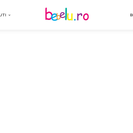
UTI
B