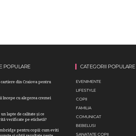
E POPULARE
CATEGORII POPULARE
cartiere din Craiova pentru
EVENIMENTE
LIFESTYLE
lii începe cu alegerea cremei
COPII
FAMILIA
n lapte de calitate și ce
COMUNICAT
ită verificate pe etichetă?
BEBELUSI
bridge pentru copii: cum eviti
SANATATE COPII
uncte si obtii rezultate peste