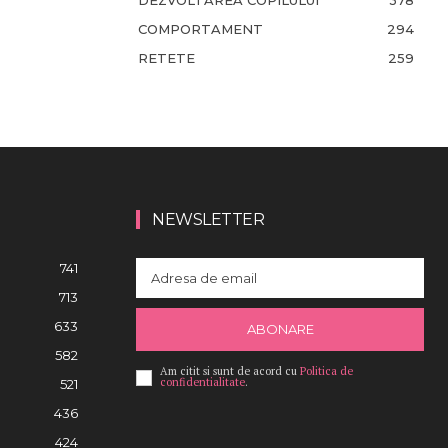
DEZVOLTAREA COPILULUI
378
COMPORTAMENT
294
RETETE
259
NEWSLETTER
741
713
633
ABONARE
582
Am citit si sunt de acord cu
Politica de
confidentialitate
.
521
436
424