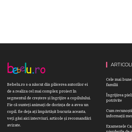
ARTICOL
Cele mai bune 
Bebelu.ro s-a născut din plăcerea autorilor ei
familii
de a realiza cel mai complex proiect în
Îngrijirea pie
segmentul de creştere şi îngrijire a copilulului.
potrivite
Fie că sunteţi animaţi de dorinţa de a avea un
Cum recunoști u
copil, fie deja aţi împărtăşit bucuria aceasta,
informații mer
veți găsi aici interviuri, articole şi recomandări
avizate.
Examenele Cam
pierderile de p