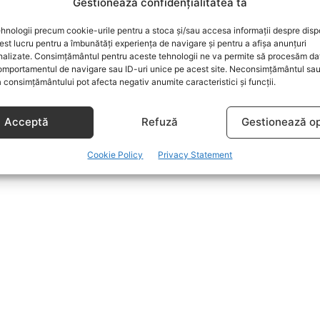
Gestionează confidențialitatea ta
hnologii precum cookie-urile pentru a stoca și/sau accesa informații despre dispo
t lucru pentru a îmbunătăți experiența de navigare și pentru a afișa anunțuri
nalizate. Consimțământul pentru aceste tehnologii ne va permite să procesăm da
mportamentul de navigare sau ID-uri unice pe acest site. Neconsimțământul sa
 consimțământului pot afecta negativ anumite caracteristici și funcții.
Acceptă
Refuză
Gestionează op
Cookie Policy
Privacy Statement