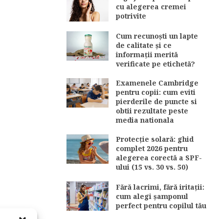
cu alegerea cremei
potrivite
Cum recunoști un lapte
de calitate și ce
informații merită
verificate pe etichetă?
Examenele Cambridge
pentru copii: cum eviti
pierderile de puncte si
obtii rezultate peste
media nationala
Protecție solară: ghid
complet 2026 pentru
alegerea corectă a SPF-
ului (15 vs. 30 vs. 50)
Fără lacrimi, fără iritații:
cum alegi șamponul
perfect pentru copilul tău