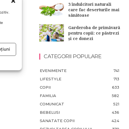
3 îndulcitori naturali
care fac deserturile mai
zitiv.
sănătoase
te
Garderoba de primăvară
u
pentru copii: ce păstrezi
și ce donezi
țiuni
CATEGORII POPULARE
EVENIMENTE
741
LIFESTYLE
713
COPII
633
FAMILIA
582
COMUNICAT
521
BEBELUSI
436
SANATATE COPII
424