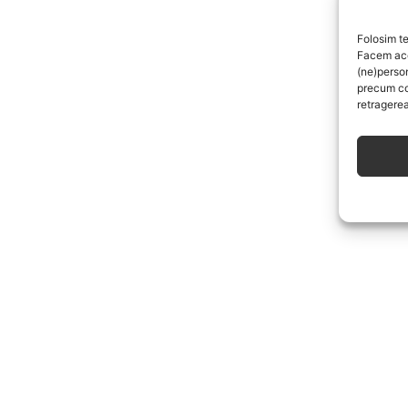
Folosim te
Facem aces
(ne)perso
precum co
retragerea