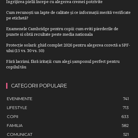
Îngrijirea pielii începe cu alegerea cremei potrivite
Cum recunoști un lapte de calitate și ce informații merită verificate
pe etichetă?
Examenele Cambridge pentru copii: cum eviti pierderile de
puncte si obtii rezultate peste media nationala
Protecție solară: ghid complet 2026 pentru alegerea corectă a SPF-
ului (15 vs. 30 vs. 50)
Fără lacrimi, fără iritații: cum alegi șamponul perfect pentru
copilul tău
CATEGORII POPULARE
EVENIMENTE
741
LIFESTYLE
713
COPII
633
FAMILIA
582
COMUNICAT
521