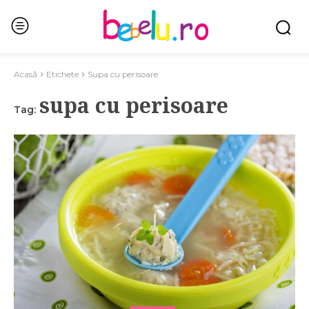
Acasă
Etichete
Supa cu perisoare
supa cu perisoare
Tag: