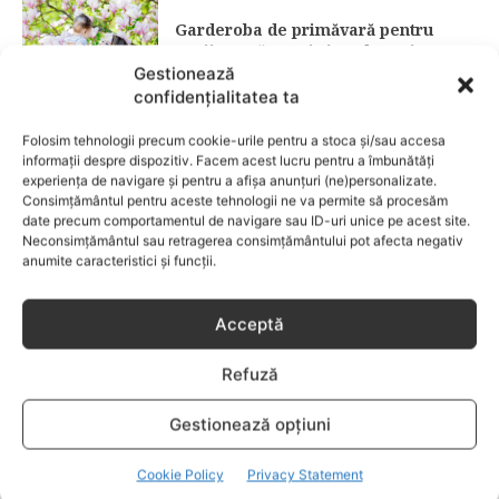
Garderoba de primăvară pentru
copii: ce păstrezi și ce donezi
Gestionează
confidențialitatea ta
CATEGORII POPULARE
Folosim tehnologii precum cookie-urile pentru a stoca și/sau accesa
EVENIMENTE
741
informații despre dispozitiv. Facem acest lucru pentru a îmbunătăți
LIFESTYLE
713
experiența de navigare și pentru a afișa anunțuri (ne)personalizate.
Consimțământul pentru aceste tehnologii ne va permite să procesăm
COPII
633
date precum comportamentul de navigare sau ID-uri unice pe acest site.
Neconsimțământul sau retragerea consimțământului pot afecta negativ
FAMILIA
582
anumite caracteristici și funcții.
COMUNICAT
521
BEBELUSI
436
Acceptă
SANATATE COPII
424
Refuză
DEZVOLTAREA COPILULUI
378
COMPORTAMENT
294
Gestionează opțiuni
RETETE
259
Cookie Policy
Privacy Statement