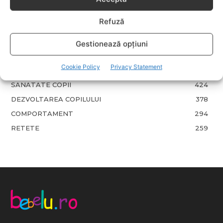
LIFESTYLE
713
Refuză
COPII
633
FAMILIA
582
Gestionează opțiuni
COMUNICAT
521
Cookie Policy
Privacy Statement
BEBELUSI
436
SANATATE COPII
424
DEZVOLTAREA COPILULUI
378
COMPORTAMENT
294
RETETE
259