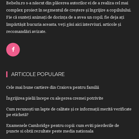
Bebelu.ro s-a născut din plăcerea autorilor ei de a realiza cel mai
complex proiect în segmentul de creştere şi îngrijire a copilulului.
Fie că sunteţi animaţi de dorinţa de a avea un copil, fie deja aţi
împărtăşit bucuria aceasta, veți găsi aici interviuri, articole şi
recomandări avizate.
ARTICOLE POPULARE
Cele mai bune cartiere din Craiova pentru familii
Îngrijirea pielii începe cu alegerea cremei potrivite
Cum recunoști un lapte de calitate și ce informații merită verificate
pe etichetă?
Examenele Cambridge pentru copii: cum eviti pierderile de
puncte si obtii rezultate peste media nationala