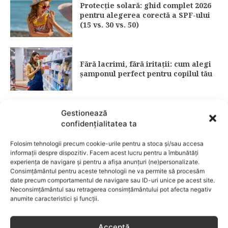
Protecție solară: ghid complet 2026
pentru alegerea corectă a SPF-ului
(15 vs. 30 vs. 50)
Fără lacrimi, fără iritații: cum alegi
șamponul perfect pentru copilul tău
Gestionează
3 îndulcitori naturali care fac
confidențialitatea ta
deserturile mai sănătoase
Folosim tehnologii precum cookie-urile pentru a stoca și/sau accesa
informații despre dispozitiv. Facem acest lucru pentru a îmbunătăți
experiența de navigare și pentru a afișa anunțuri (ne)personalizate.
Garderoba de primăvară pentru
Consimțământul pentru aceste tehnologii ne va permite să procesăm
date precum comportamentul de navigare sau ID-uri unice pe acest site.
copii: ce păstrezi și ce donezi
Neconsimțământul sau retragerea consimțământului pot afecta negativ
anumite caracteristici și funcții.
CATEGORII POPULARE
EVENIMENTE
741
Acceptă