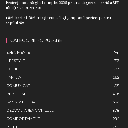
Protecție solară: ghid complet 2026 pentru alegerea corectă a SPF-
ului (15 vs. 30 vs. 50)
Fără lacrimi, fără iritații: cum alegi șamponul perfect pentru
copilul tău
CATEGORII POPULARE
EVENIMENTE
741
LIFESTYLE
713
COPII
633
FAMILIA
582
COMUNICAT
521
BEBELUSI
436
SANATATE COPII
424
DEZVOLTAREA COPILULUI
378
COMPORTAMENT
294
RETETE
259