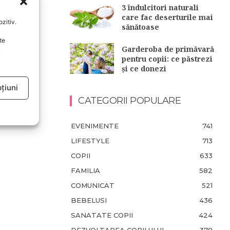
3 îndulcitori naturali
care fac deserturile mai
zitiv.
sănătoase
te
Garderoba de primăvară
u
pentru copii: ce păstrezi
și ce donezi
țiuni
CATEGORII POPULARE
EVENIMENTE
741
LIFESTYLE
713
COPII
633
FAMILIA
582
COMUNICAT
521
BEBELUSI
436
SANATATE COPII
424