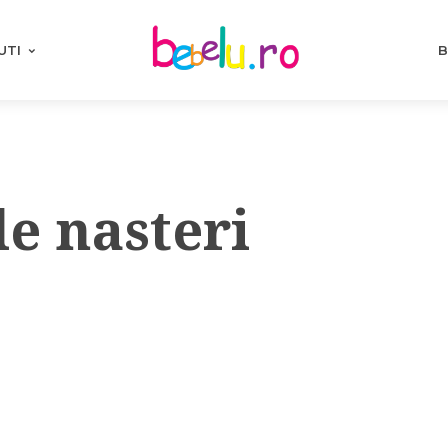
UTI
B
de nasteri