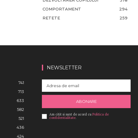
DEZVOLTAREA COPILULUI
378
COMPORTAMENT
294
RETETE
259
NEWSLETTER
741
713
633
ABONARE
582
Am citit si sunt de acord cu
Politica de
confidentialitate
.
521
436
424