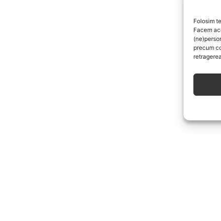
Folosim te
Facem aces
(ne)perso
precum co
retragerea