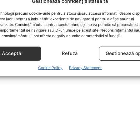
Gestionează confidențialitatea ta
hnologii precum cookie-urile pentru a stoca și/sau accesa informații despre dispo
t lucru pentru a îmbunătăți experiența de navigare și pentru a afișa anunțuri
nalizate. Consimțământul pentru aceste tehnologii ne va permite să procesăm da
mportamentul de navigare sau ID-uri unice pe acest site. Neconsimțământul sa
 consimțământului pot afecta negativ anumite caracteristici și funcții.
Acceptă
Refuză
Gestionează op
Cookie Policy
Privacy Statement