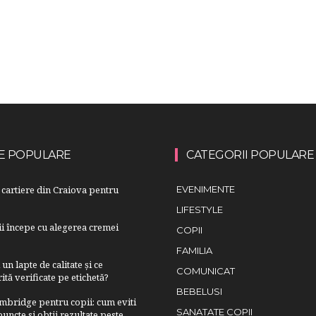
E POPULARE
CATEGORII POPULARE
cartiere din Craiova pentru
EVENIMENTE
LIFESTYLE
lii începe cu alegerea cremei
COPII
FAMILIA
n lapte de calitate și ce
COMUNICAT
ită verificate pe etichetă?
BEBELUSI
bridge pentru copii: cum eviti
SANATATE COPII
uncte si obtii rezultate peste