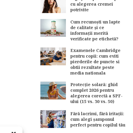
cu alegerea cremei
potrivite
Cum recunoști un lapte
de calitate și ce
informații merită
verificate pe etichetă?
Examenele Cambridge
pentru copii: cum eviti
pierderile de puncte si
obtii rezultate peste
media nationala
Protecție solară: ghid
complet 2026 pentru
alegerea corectă a SPF-
ului (15 vs. 30 vs. 50)
Fără lacrimi, fără iritații:
cum alegi șamponul
perfect pentru copilul tău