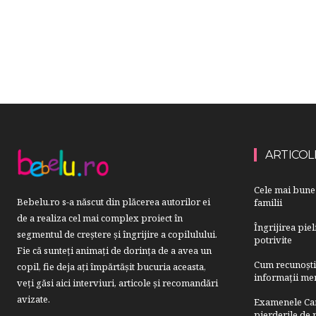
ARTICOL
Cele mai bune 
Bebelu.ro s-a născut din plăcerea autorilor ei
familii
de a realiza cel mai complex proiect în
Îngrijirea pie
segmentul de creştere şi îngrijire a copilulului.
potrivite
Fie că sunteţi animaţi de dorinţa de a avea un
Cum recunoști u
copil, fie deja aţi împărtăşit bucuria aceasta,
informații mer
veți găsi aici interviuri, articole şi recomandări
avizate.
Examenele Cam
pierderile de p