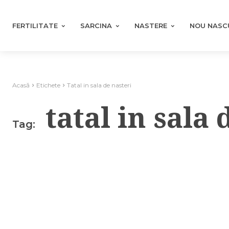
FERTILITATE
SARCINA
NASTERE
NOU NASC
Acasă
Etichete
Tatal in sala de nasteri
tatal in sala 
Tag: