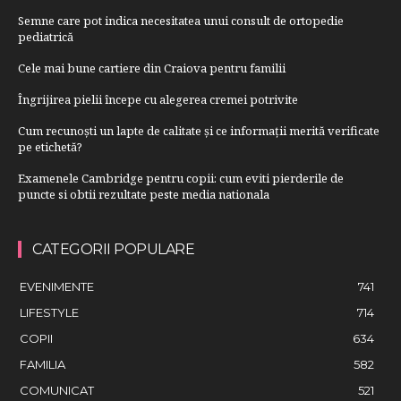
Semne care pot indica necesitatea unui consult de ortopedie
pediatrică
Cele mai bune cartiere din Craiova pentru familii
Îngrijirea pielii începe cu alegerea cremei potrivite
Cum recunoști un lapte de calitate și ce informații merită verificate
pe etichetă?
Examenele Cambridge pentru copii: cum eviti pierderile de
puncte si obtii rezultate peste media nationala
CATEGORII POPULARE
EVENIMENTE
741
LIFESTYLE
714
COPII
634
FAMILIA
582
COMUNICAT
521