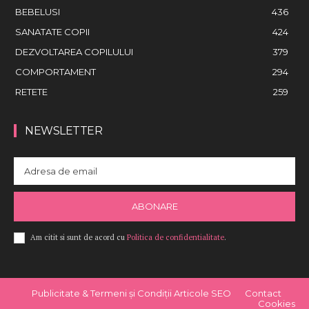
BEBELUSI
436
SANATATE COPII
424
DEZVOLTAREA COPILULUI
379
COMPORTAMENT
294
RETETE
259
NEWSLETTER
ABONARE
Am citit si sunt de acord cu
Politica de confidentialitate
.
Publicitate & Termeni și Condiții Articole SEO
Contact
Cookies