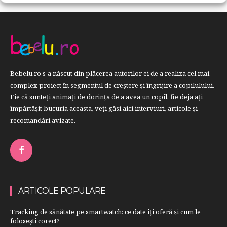
Bebelu.ro s-a născut din plăcerea autorilor ei de a realiza cel mai
complex proiect în segmentul de creştere şi îngrijire a copilulului.
Fie că sunteţi animaţi de dorinţa de a avea un copil, fie deja aţi
împărtăşit bucuria aceasta, veți găsi aici interviuri, articole şi
recomandări avizate.
ARTICOLE POPULARE
Tracking de sănătate pe smartwatch: ce date îți oferă și cum le
folosești corect?