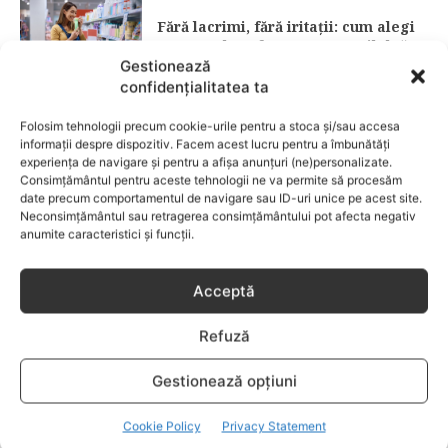
Fără lacrimi, fără iritații: cum alegi
șamponul perfect pentru copilul tău
Gestionează
confidențialitatea ta
CATEGORII POPULARE
Folosim tehnologii precum cookie-urile pentru a stoca și/sau accesa
EVENIMENTE
741
informații despre dispozitiv. Facem acest lucru pentru a îmbunătăți
LIFESTYLE
714
experiența de navigare și pentru a afișa anunțuri (ne)personalizate.
Consimțământul pentru aceste tehnologii ne va permite să procesăm
COPII
634
date precum comportamentul de navigare sau ID-uri unice pe acest site.
Neconsimțământul sau retragerea consimțământului pot afecta negativ
FAMILIA
582
anumite caracteristici și funcții.
COMUNICAT
521
BEBELUSI
436
Acceptă
SANATATE COPII
424
Refuză
DEZVOLTAREA COPILULUI
379
COMPORTAMENT
294
Gestionează opțiuni
RETETE
259
Cookie Policy
Privacy Statement