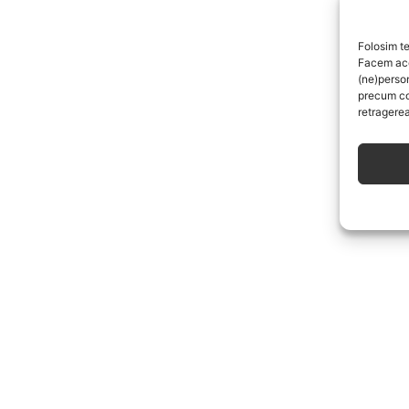
Folosim te
Facem aces
(ne)perso
precum co
retragerea