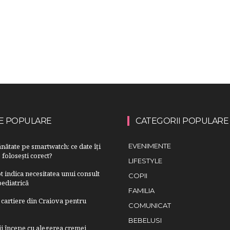
E POPULARE
CATEGORII POPULARE
nătate pe smartwatch: ce date îți
EVENIMENTE
 folosești corect?
LIFESTYLE
 indica necesitatea unui consult
COPII
ediatrică
FAMILIA
cartiere din Craiova pentru
COMUNICAT
BEBELUSI
lii începe cu alegerea cremei