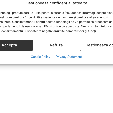
Gestionează confidențialitatea ta
hnologii precum cookie-urile pentru a stoca și/sau accesa informații despre dispo
t lucru pentru a îmbunătăți experiența de navigare și pentru a afișa anunțuri
nalizate. Consimțământul pentru aceste tehnologii ne va permite să procesăm da
mportamentul de navigare sau ID-uri unice pe acest site. Neconsimțământul sa
 consimțământului pot afecta negativ anumite caracteristici și funcții.
Acceptă
Refuză
Gestionează op
Cookie Policy
Privacy Statement