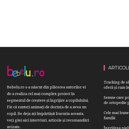
ARTICOL
Tracking de să
Bebelu.ro s-a născut din plăcerea autorilor ei
oferă și cum le
de a realiza cel mai complex proiect în
Semne care pot
segmentul de creştere şi îngrijire a copilulului.
de ortopedie p
Fie că sunteţi animaţi de dorinţa de a avea un
Cele mai bune 
copil, fie deja aţi împărtăşit bucuria aceasta,
familii
veți găsi aici interviuri, articole şi recomandări
avizate.
Îngrijirea pie