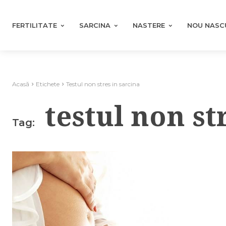
FERTILITATE
SARCINA
NASTERE
NOU NASC
Acasă
Etichete
Testul non stres in sarcina
testul non st
Tag: