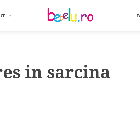
UTI
B
res in sarcina