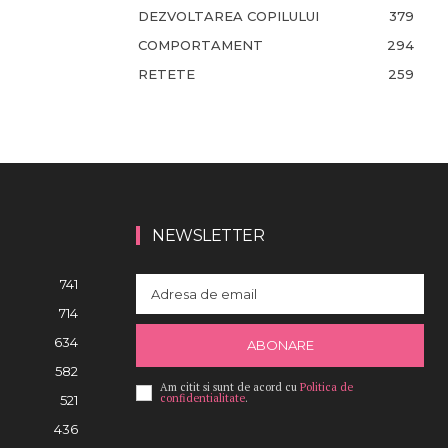
DEZVOLTAREA COPILULUI
379
COMPORTAMENT
294
RETETE
259
NEWSLETTER
741
714
634
ABONARE
582
Am citit si sunt de acord cu
Politica de
confidentialitate
.
521
436