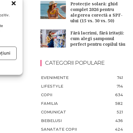
Protecție solară: ghid
complet 2026 pentru
alegerea corectă a SPF-
zitiv.
ului (15 vs. 30 vs. 50)
te
u
Fără lacrimi, fără iritații:
cum alegi șamponul
perfect pentru copilul tău
țiuni
CATEGORII POPULARE
EVENIMENTE
741
LIFESTYLE
714
COPII
634
FAMILIA
582
COMUNICAT
521
BEBELUSI
436
SANATATE COPII
424