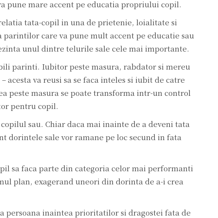
 va pune mare accent pe educatia propriului copil.
latia tata-copil in una de prietenie, loialitate si
 parintilor care va pune mult accent pe educatie sau
ezinta unul dintre telurile sale cele mai importante.
bili parinti. Iubitor peste masura, rabdator si mereu
 acesta va reusi sa se faca inteles si iubit de catre
stea peste masura se poate transforma intr-un control
or pentru copil.
 copilul sau. Chiar daca mai inainte de a deveni tata
nt dorintele sale vor ramane pe loc secund in fata
opil sa faca parte din categoria celor mai performanti
imul plan, exagerand uneori din dorinta de a-i crea
 persoana inaintea prioritatilor si dragostei fata de