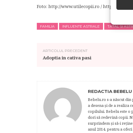
Foto: http://www.utilecopii.ro / http://www.li
FAMILIA
INFLUENTE ASTRALE
TATAL SI AST
ARTICOLUL PRECEDENT
Adoptia in cativa pasi
REDACTIA BEBELU
Bebelu.ro s-a născut din p
a desena şi de a realiza 
copilului. Bebelu este o 
dori să redevină copii. N
surprindem şi să-i reţine
anul 2014, pentru a oferi