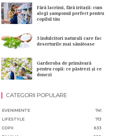
Fără lacrimi, fără iritații: cum
alegi șamponul perfect pentru
copilul tău
3 îndulcitori naturali care fac
deserturile mai sănătoase
Garderoba de primăvară
pentru copii: ce păstrezi și ce
donezi
CATEGORII POPULARE
EVENIMENTE
741
LIFESTYLE
713
COPII
633