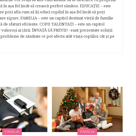
că în aşa fel încât să crească perfect sănătos. EDUCAŢIE – este
re poţi afla cum să îţi educi copilul în aşa fel încât să poţi
e sigure. FAMILIA – este un capitol destinat vieţii de familie
gă de sfaturi eficiente. COPII TALENTAŢI – este un capitol
r valoroși ai țării. ÎNVAŢĂ SĂ PREVII! –sunt prezentate soluţii
robleme de sănătate ce pot afecta atât viaţa copiilor, cât şi pe
FAMILIA
FAMILIA