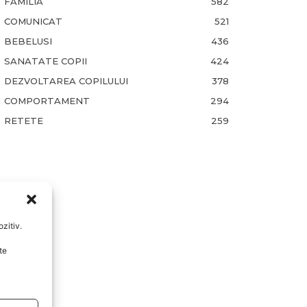
FAMILIA
582
COMUNICAT
521
BEBELUSI
436
SANATATE COPII
424
DEZVOLTAREA COPILULUI
378
COMPORTAMENT
294
RETETE
259
zitiv.
te
u