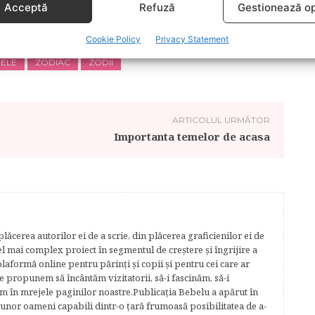
Acceptă
Refuză
Gestionează op
bertatea.ro
Cookie Policy
Privacy Statement
RELE
ZODIAC
ZODII
ARTICOLUL URMĂTOR
Importanta temelor de acasa
lăcerea autorilor ei de a scrie, din plăcerea graficienilor ei de
cel mai complex proiect în segmentul de creştere şi îngrijire a
plaformă online pentru părinţi şi copii şi pentru cei care ar
e propunem să încântăm vizitatorii, să-i fascinăm, să-i
m în mrejele paginilor noastre.​ Publicația Bebelu a apărut în
 unor oameni capabili dintr-o ţară frumoasă posibilitatea de a-