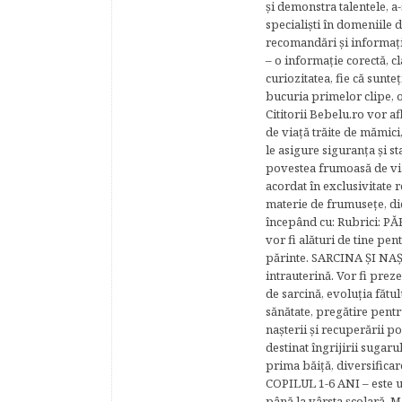
şi demonstra talentele, a-
specialişti în domeniile d
recomandări şi informaţii 
– o informaţie corectă, cl
curiozitatea, fie că sunte
bucuria primelor clipe, o
Cititorii Bebelu.ro vor af
de viaţă trăite de mămici,
le asigure siguranţa şi st
povestea frumoasă de via
acordat în exclusivitate r
materie de frumuseţe, di
începând cu: Rubrici: P
vor fi alături de tine pen
părinte. SARCINA ŞI NAŞT
intrauterină. Vor fi prez
de sarcină, evoluţia fătu
sănătate, pregătire pentr
naşterii şi recuperării
destinat îngrijirii sugaru
prima băiţă, diversificar
COPILUL 1-6 ANI – este un 
până la vârsta şcolară. 