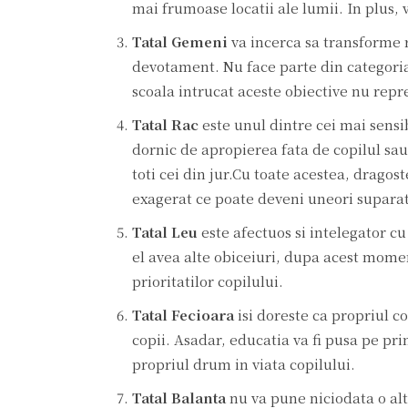
mai frumoase locatii ale lumii. In plus,
Tatal Gemeni
va incerca sa transforme re
devotament. Nu face parte din categoria
scoala intrucat aceste obiective nu repr
Tatal Rac
este unul dintre cei mai sensi
dornic de apropierea fata de copilul sau –
toti cei din jur.Cu toate acestea, drago
exagerat ce poate deveni uneori suparat
Tatal Leu
este afectuos si intelegator cu
el avea alte obiceiuri, dupa acest mome
prioritatilor copilului.
Tatal Fecioara
isi doreste ca propriul c
copii. Asadar, educatia va fi pusa pe pr
propriul drum in viata copilului.
Tatal Balanta
nu va pune niciodata o alta