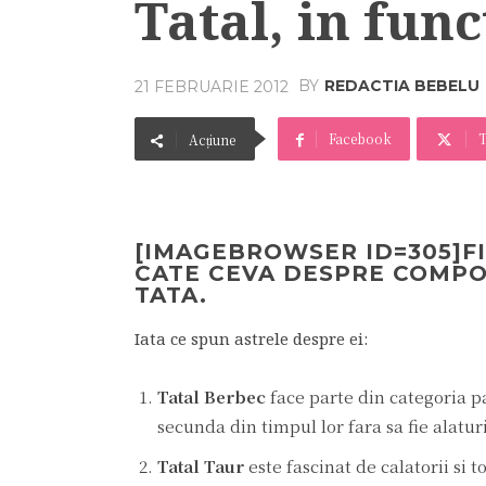
Tatal, in func
BY
REDACTIA BEBELU
21 FEBRUARIE 2012
Facebook
T
Acțiune
[IMAGEBROWSER ID=305]F
CATE CEVA DESPRE COMPO
TATA.
Iata ce spun astrele despre ei:
Tatal Berbec
face parte din categoria pa
secunda din timpul lor fara sa fie alatur
Tatal Taur
este fascinat de calatorii si t