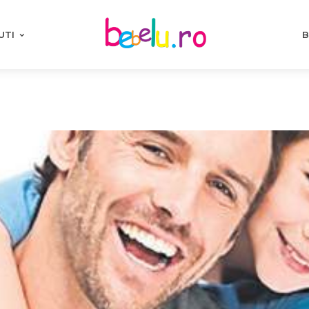
UTI
B