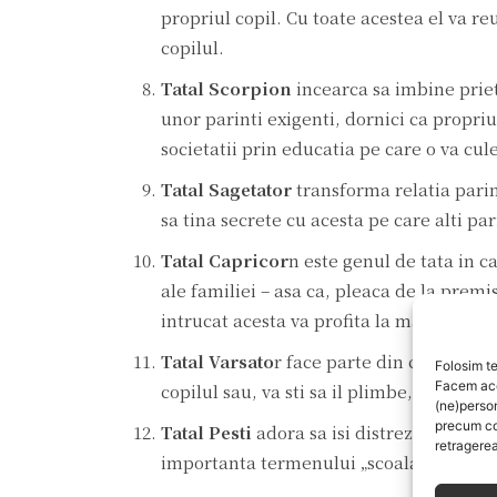
propriul copil. Cu toate acestea el va reu
copilul.
Tatal Scorpion
incearca sa imbine priet
unor parinti exigenti, dornici ca propriu
societatii prin educatia pe care o va cul
Tatal Sagetator
transforma relatia parin
sa tina secrete cu acesta pe care alti par
Tatal Capricor
n este genul de tata in ca
ale familiei – asa ca, pleaca de la premi
intrucat acesta va profita la maxim de ea
Tatal Varsato
r face parte din categoria
Folosim te
Facem aces
copilul sau, va sti sa il plimbe, sa ii of
(ne)perso
precum co
Tatal Pesti
adora sa isi distreze copiii, 
retragerea
importanta termenului „scoala”.