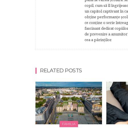
copil, cum să îl îngrijeas
un capitol captivant în ca
obţine performanţe şcolar
ce conţine o serie întrea
fascinant dedicat copiilo
de prevenire a anumitor p
cea a părinţilor.
RELATED POSTS
FAMILIA