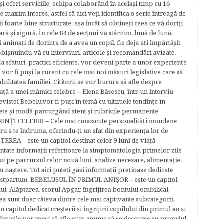
şi oferi serviciile, echipa colaborând în acelaşi timp cu 16
e maxim interes, astfel că aici veţi identifica o serie întreagă de
foarte bine structurate, aşa încât să obtineţi ceea ce vă doriţi
ară şi sigură. În cele 84 de secțuni vă stârnim, lună de lună,
ţi animaţi de dorinţa de a avea un copil, fie deja aţi împărtăşit
bişnuindu-vă cu interviuri, articole şi recomandări avizate.
la sfaturi, practici eficiente, vor deveni parte a unor experienţe
 vor fi puşi la curent cu cele mai noi măsuri legislative care să
abilitatea familiei. Cititorii se vor bucura să afle despre
ță a unei mămici celebre – Elena Băsescu, într-un interviu
evistei Bebelu,vor fi puşi în temă cu ultimele tendinţe în
ete şi modă parcurgând atent şi rubricile permanente
ĂRINŢI CELEBRI – Cele mai cunoscute personalităţi mondene
tru a te îndruma, oferindu-ţi un sfat din experienţa lor de
EREA – este un capitol destinat celor 9 luni de viaţă
entate informaţii referitoare la simptomatologia primelor zile
lui pe parcursul celor nouă luni, analize necesare, alimentaţie,
u naştere. Tot aici puteti găsi informaţii preţioase dedicate
 postpartum. BEBELUŞUL ÎN PRIMUL ANIŞOR – este un capitol
lui. Alăptarea, scorul Apgar, îngrijirea bontului ombilical,
ea sunt doar câteva dintre cele mai captivante subcategorii.
capitol dedicat creşterii şi îngrijirii copilului din primul an şi
Mămicile vor reuşi să afle cum anume să se descurce cu propriul