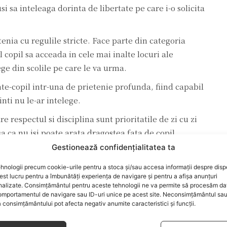
si sa inteleaga dorinta de libertate pe care i-o solicita
enia cu regulile stricte. Face parte din categoria
l copil sa acceada in cele mai inalte locuri ale
ege din scolile pe care le va urma.
te-copil intr-una de prietenie profunda, fiind capabil
inti nu le-ar intelege.
re respectul si disciplina sunt prioritatile de zi cu zi
sa ca nu isi poate arata dragostea fata de copil
, insa il iubeste la nebunie.
Gestionează confidențialitatea ta
 parintilor model. Va fi prietenos peste masura cu
hnologii precum cookie-urile pentru a stoca și/sau accesa informații despre dispo
t lucru pentru a îmbunătăți experiența de navigare și pentru a afișa anunțuri
ere cele mai frumoase surprize.
nalizate. Consimțământul pentru aceste tehnologii ne va permite să procesăm da
mportamentul de navigare sau ID-uri unice pe acest site. Neconsimțământul sa
sa ii plimbe oriunde acestia si-ar dori, insa nu neaga
 consimțământului pot afecta negativ anumite caracteristici și funcții.