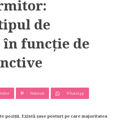
rmitor:
tipul de
 în funcţie de
inctive
witter
Pinterest
WhatsApp
e poziţii. Există şase posturi pe care majoritatea