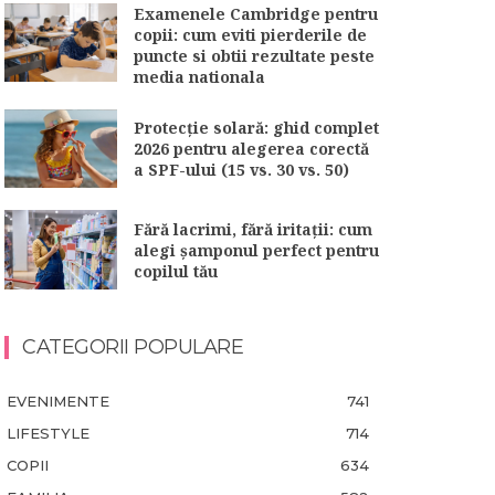
Examenele Cambridge pentru
copii: cum eviti pierderile de
puncte si obtii rezultate peste
media nationala
Protecție solară: ghid complet
2026 pentru alegerea corectă
a SPF-ului (15 vs. 30 vs. 50)
Fără lacrimi, fără iritații: cum
alegi șamponul perfect pentru
copilul tău
CATEGORII POPULARE
EVENIMENTE
741
LIFESTYLE
714
COPII
634