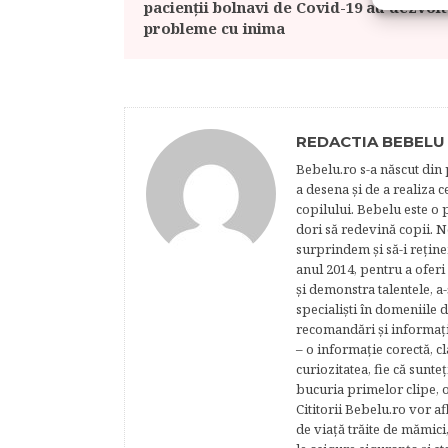
pacienţii bolnavi de Covid-19 au dezvolt
probleme cu inima
REDACTIA BEBELU
Bebelu.ro s-a născut din p
a desena şi de a realiza 
copilului. Bebelu este o 
dori să redevină copii. N
surprindem şi să-i reţine
anul 2014, pentru a oferi
şi demonstra talentele, a-
specialişti în domeniile d
recomandări şi informaţii 
– o informaţie corectă, cl
curiozitatea, fie că sunte
bucuria primelor clipe, o
Cititorii Bebelu.ro vor af
de viaţă trăite de mămici,