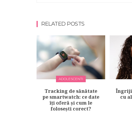
RELATED POSTS
ADOLESCENTI
Tracking de sănătate
Îngrij
pe smartwatch: ce date
cu a
îți oferă și cum le
folosești corect?