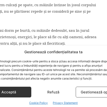
 culcaţi pe spate, cu mâinile întinse în josul corpului
ţi, nu se plictisesc repede şi se consideră pe sine şi pe
i dorm pe burtă, cu mâinile dedesubt, sau în jurul
rietenoşi, energici, le place să fie cu alţi oameni, adesea
ru alţii, şi nu le place să fiecriticaţi.
Gestionează confidențialitatea ta
dorm pe spate cu braţele sus, pe lângă cap sau pernă.
hnologii precum cookie-urile pentru a stoca și/sau accesa informații despre dispo
i nu se simt bine dacă sunt în centrul atenţiei
t lucru pentru a îmbunătăți experiența de navigare și pentru a afișa anunțuri
nalizate. Consimțământul pentru aceste tehnologii ne va permite să procesăm da
mportamentul de navigare sau ID-uri unice pe acest site. Neconsimțământul sa
 consimțământului pot afecta negativ anumite caracteristici și funcții.
Acceptă
Refuză
Gestionează op
ARTICOLUL URMĂTOR
Cookie Policy
Privacy Statement
ntre
Emisiunea Burlacul revine la Antena 1 cu