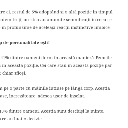
e ei, restul de 5% adoptând şi o altă poziţie în timpul
suntem treji, acestea au anumite semnificaţii în ceea ce
 în profunzime de aceleaşi reacţii instinctive limbice.
ip de personalitate eşti!
 41% dintre oameni dorm în această manieră. Femeile
în această poziţie. Cei care stau în această poziţie par
 chiar sfioşi.
pe o parte cu mâinile întinse pe lângă corp. Aceştia
ase, încrezătoare, adesea uşor de înşelat.
13% dintre oameni. Aceştia sunt deschişi la minte,
 ce au luat o decizie.