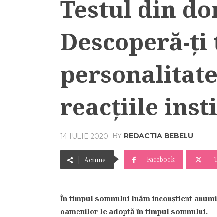
Testul din do
Descoperă-ţi 
personalitate
reacţiile inst
BY
REDACTIA BEBELU
14 IULIE 2020
Facebook
T
Acțiune
În timpul somnului luăm inconştient anumit
oamenilor le adoptă în timpul somnului.