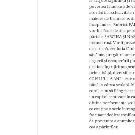
le asigure siguranţa şi st
povestea frumoasă de via
acordat în exclusivitate r
materie de frumuseţe, di
începând cu: Rubrici: P
vor fi alături de tine pen
părinte. SARCINA ŞI NAŞT
intrauterină. Vor fi prez
de sarcină, evoluţia fătu
sănătate, pregătire pentr
naşterii şi recuperării
destinat îngrijirii sugaru
prima băiţă, diversificar
COPILUL 1-6 ANI – este un 
până la vârsta şcolară. 
copil, cum să îl îngrijeas
un capitol captivant în ca
obţine performanţe şcolar
ce conţine o serie întrea
fascinant dedicat copiilo
de prevenire a anumitor p
cea a părinţilor.