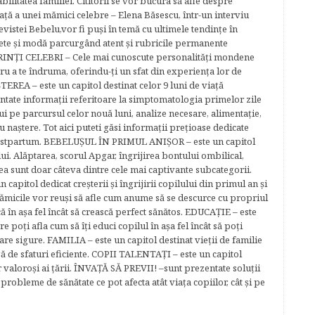
abilitatea familiei. Cititorii se vor bucura să afle despre
ță a unei mămici celebre – Elena Băsescu, într-un interviu
evistei Bebelu,vor fi puşi în temă cu ultimele tendinţe în
ete şi modă parcurgând atent şi rubricile permanente
ĂRINŢI CELEBRI – Cele mai cunoscute personalităţi mondene
tru a te îndruma, oferindu-ţi un sfat din experienţa lor de
EREA – este un capitol destinat celor 9 luni de viaţă
entate informaţii referitoare la simptomatologia primelor zile
lui pe parcursul celor nouă luni, analize necesare, alimentaţie,
u naştere. Tot aici puteti găsi informaţii preţioase dedicate
 postpartum. BEBELUŞUL ÎN PRIMUL ANIŞOR – este un capitol
lui. Alăptarea, scorul Apgar, îngrijirea bontului ombilical,
ea sunt doar câteva dintre cele mai captivante subcategorii.
capitol dedicat creşterii şi îngrijirii copilului din primul an şi
Mămicile vor reuşi să afle cum anume să se descurce cu propriul
că în aşa fel încât să crească perfect sănătos. EDUCAŢIE – este
re poţi afla cum să îţi educi copilul în aşa fel încât să poţi
e sigure. FAMILIA – este un capitol destinat vieţii de familie
gă de sfaturi eficiente. COPII TALENTAŢI – este un capitol
r valoroși ai țării. ÎNVAŢĂ SĂ PREVII! –sunt prezentate soluţii
robleme de sănătate ce pot afecta atât viaţa copiilor, cât şi pe