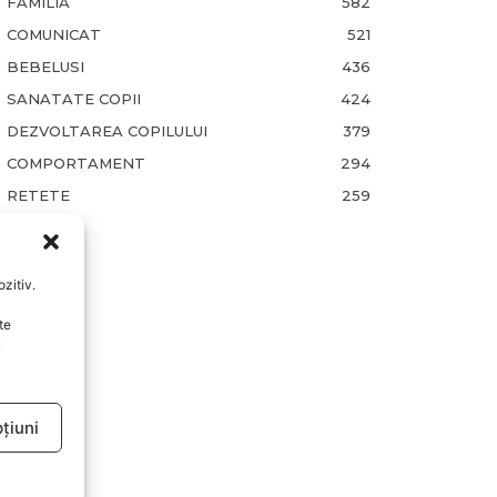
FAMILIA
582
COMUNICAT
521
BEBELUSI
436
SANATATE COPII
424
DEZVOLTAREA COPILULUI
379
COMPORTAMENT
294
RETETE
259
zitiv.
te
u
țiuni