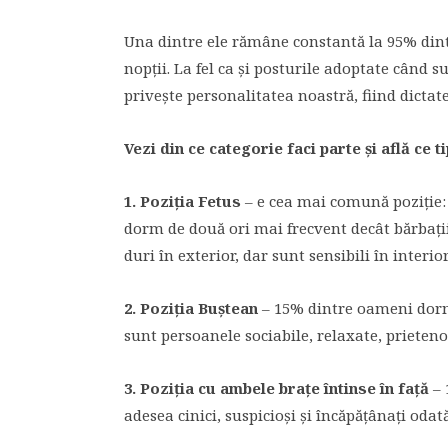
Una dintre ele rămâne constantă la 95% dintr
nopţii. La fel ca şi posturile adoptate când 
priveşte personalitatea noastră, fiind dictate
Vezi din ce categorie faci parte şi află ce t
1. Poziţia Fetus
– e cea mai comună poziţie:
dorm de două ori mai frecvent decât bărbaţii 
duri în exterior, dar sunt sensibili în interior,
2. Poziţia Buştean
– 15% dintre oameni dorm 
sunt persoanele sociabile, relaxate, prieteno
3. Poziţia cu ambele braţe întinse în faţă
– 
adesea cinici, suspicioşi şi încăpăţânaţi odată