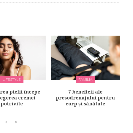
LIFESTYLE
FAMILIA
irea pielii începe
7 beneficii ale
legerea cremei
presodrenajului pentru
potrivite
corp și sănătate