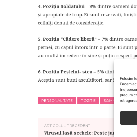
4. Poziţia Soldatului
– 8% dintre oameni dorm
şi apropiate de trup. Ei sunt rezervaţi, linişti
ceilalţi demni de consideraţie.
5. Poziţia “Cădere liberă”
– 7% dintre oamen
pernei, cu capul întors într-o parte. Ei sunt p
au multă încredere în sine şi puţin respect pent
6. Poziţia Peştelui- stea
– 5% dintre oameni 
Folosim te
Aceştia sunt buni ascultători, sar în ajutor ş
Facem aces
(ne)perso
precum co
PERSONALITATE
POZITIE
SOMN
retragerea
ARTICOLUL PRECEDENT
Virusul lasă sechele: Peste jumătate di