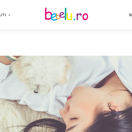
UTI
B