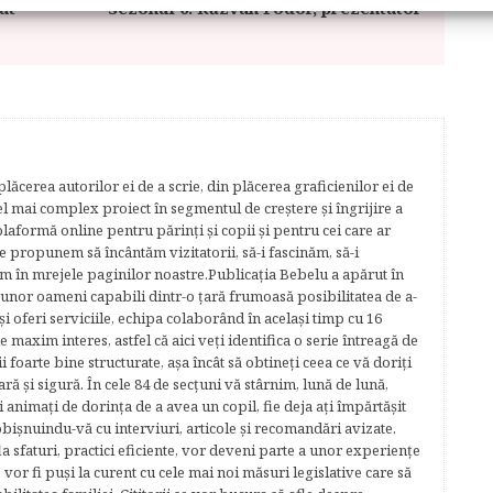
at
sezonul 6. Răzvan Fodor, prezentator
lăcerea autorilor ei de a scrie, din plăcerea graficienilor ei de
cel mai complex proiect în segmentul de creştere şi îngrijire a
plaformă online pentru părinţi şi copii şi pentru cei care ar
e propunem să încântăm vizitatorii, să-i fascinăm, să-i
m în mrejele paginilor noastre.​ Publicația Bebelu a apărut în
 unor oameni capabili dintr-o ţară frumoasă posibilitatea de a-
şi oferi serviciile, echipa colaborând în acelaşi timp cu 16
e maxim interes, astfel că aici veţi identifica o serie întreagă de
foarte bine structurate, aşa încât să obtineţi ceea ce vă doriţi
ară şi sigură. În cele 84 de secțuni vă stârnim, lună de lună,
ţi animaţi de dorinţa de a avea un copil, fie deja aţi împărtăşit
bişnuindu-vă cu interviuri, articole şi recomandări avizate.
la sfaturi, practici eficiente, vor deveni parte a unor experienţe
 vor fi puşi la curent cu cele mai noi măsuri legislative care să