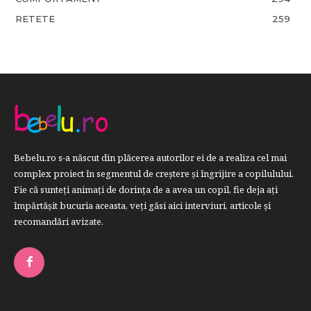
RETETE
259
Bebelu.ro s-a născut din plăcerea autorilor ei de a realiza cel mai
complex proiect în segmentul de creştere şi îngrijire a copilulului.
Fie că sunteţi animaţi de dorinţa de a avea un copil, fie deja aţi
împărtăşit bucuria aceasta, veți găsi aici interviuri, articole şi
recomandări avizate.