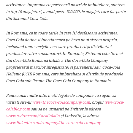
activitatea. Impreuna cu partenerii noştri de imbuteliere, suntem
in top 10 angajatori, avand peste 700.000 de angajati care fac parte
din Sistemul Coca-Cola.
In Romania, ca in toate tarile in care işi desfaşoara activitatea,
Coca-Cola detine şi functioneaza pe baza unui sistem propriu,
incluzand toate verigile necesare producerii şi distributiei
produselor catre consumatori. In Romania, Sistemul este format
din Coca-Cola Romania (filiala a The Coca-Cola Company,
proprietarul marcilor inregistrate) şi partenerul sau, Coca-Cola
Hellenic (CCH) Romania, care imbuteliaza şi distribuie produsele
Coca-Cola sub licenta The Coca-Cola Company in Romania.
Pentru mai multe informatii legate de companie va rugam sa
vizitati site-ul
www.thecoca-colacompany.com
, blogul
www.coca-
colablog.com
sau sa ne urmariti pe Twitter la adresa
www.twitter.com/CocaColaCo
şi LinkedIn, la adresa
www.linkedin.com/company/the-coca-cola-company
.