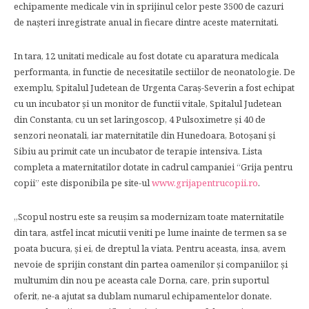
echipamente medicale vin in sprijinul celor peste 3500 de cazuri
de naşteri inregistrate anual in fiecare dintre aceste maternitati.
In tara, 12 unitati medicale au fost dotate cu aparatura medicala
performanta, in functie de necesitatile sectiilor de neonatologie. De
exemplu, Spitalul Judetean de Urgenta Caraş-Severin a fost echipat
cu un incubator şi un monitor de functii vitale, Spitalul Judetean
din Constanta, cu un set laringoscop, 4 Pulsoximetre şi 40 de
senzori neonatali, iar maternitatile din Hunedoara, Botoşani şi
Sibiu au primit cate un incubator de terapie intensiva. Lista
completa a maternitatilor dotate in cadrul campaniei “Grija pentru
copii” este disponibila pe site-ul
www.grijapentrucopii.ro
.
„Scopul nostru este sa reușim sa modernizam toate maternitatile
din tara, astfel incat micutii veniti pe lume inainte de termen sa se
poata bucura, și ei, de dreptul la viata. Pentru aceasta, insa, avem
nevoie de sprijin constant din partea oamenilor şi companiilor, și
multumim din nou pe aceasta cale Dorna, care, prin suportul
oferit, ne-a ajutat sa dublam numarul echipamentelor donate.