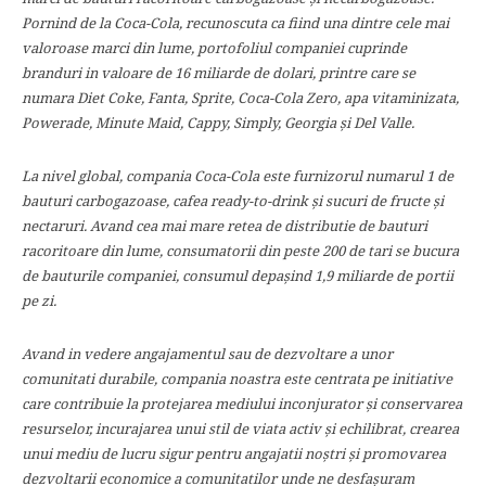
Pornind de la Coca-Cola, recunoscuta ca fiind una dintre cele mai
valoroase marci din lume, portofoliul companiei cuprinde
branduri in valoare de 16 miliarde de dolari, printre care se
numara Diet Coke, Fanta, Sprite, Coca-Cola Zero, apa vitaminizata,
Powerade, Minute Maid, Cappy, Simply, Georgia şi Del Valle.
La nivel global, compania Coca-Cola este furnizorul numarul 1 de
bauturi carbogazoase, cafea ready-to-drink şi sucuri de fructe şi
nectaruri. Avand cea mai mare retea de distributie de bauturi
racoritoare din lume, consumatorii din peste 200 de tari se bucura
de bauturile companiei, consumul depaşind 1,9 miliarde de portii
pe zi.
Avand in vedere angajamentul sau de dezvoltare a unor
comunitati durabile, compania noastra este centrata pe initiative
care contribuie la protejarea mediului inconjurator şi conservarea
resurselor, incurajarea unui stil de viata activ şi echilibrat, crearea
unui mediu de lucru sigur pentru angajatii noştri şi promovarea
dezvoltarii economice a comunitatilor unde ne desfaşuram