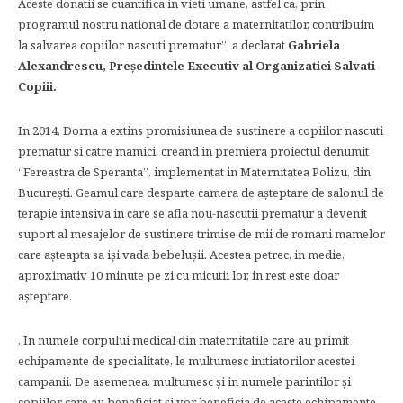
Aceste donatii se cuantifica in vieti umane, astfel ca, prin
programul nostru national de dotare a maternitatilor, contribuim
la salvarea copiilor nascuti prematur”, a declarat
Gabriela
Alexandrescu, Preşedintele Executiv al Organizatiei Salvati
Copiii.
In 2014, Dorna a extins promisiunea de sustinere a copiilor nascuti
prematur și catre mamici, creand in premiera proiectul denumit
“Fereastra de Speranta”, implementat in Maternitatea Polizu, din
București. Geamul care desparte camera de aşteptare de salonul de
terapie intensiva in care se afla nou-nascutii prematur a devenit
suport al mesajelor de sustinere trimise de mii de romani mamelor
care aşteapta sa işi vada bebeluşii. Acestea petrec, in medie,
aproximativ 10 minute pe zi cu micutii lor, in rest este doar
aşteptare.
„In numele corpului medical din maternitatile care au primit
echipamente de specialitate, le multumesc initiatorilor acestei
campanii. De asemenea, multumesc şi in numele parintilor şi
copiilor care au beneficiat şi vor beneficia de aceste echipamente.