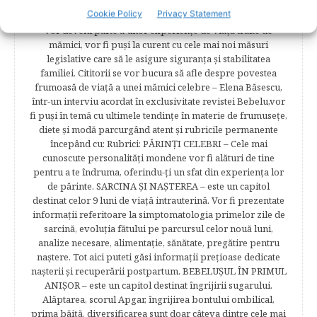
obişnuindu-vă cu interviuri, articole şi recomandări
Cookie Policy
Privacy Statement
avizate. Cititorii Bebelu.ro vor afla sfaturi, practici eficiente,
vor deveni parte a unor experienţe de viaţă trăite de
mămici, vor fi puşi la curent cu cele mai noi măsuri
legislative care să le asigure siguranţa şi stabilitatea
familiei. Cititorii se vor bucura să afle despre povestea
frumoasă de viață a unei mămici celebre – Elena Băsescu,
într-un interviu acordat în exclusivitate revistei Bebelu,vor
fi puşi în temă cu ultimele tendinţe în materie de frumuseţe,
diete şi modă parcurgând atent şi rubricile permanente
începând cu: Rubrici: PĂRINŢI CELEBRI – Cele mai
cunoscute personalităţi mondene vor fi alături de tine
pentru a te îndruma, oferindu-ţi un sfat din experienţa lor
de părinte. SARCINA ŞI NAŞTEREA – este un capitol
destinat celor 9 luni de viaţă intrauterină. Vor fi prezentate
informaţii referitoare la simptomatologia primelor zile de
sarcină, evoluţia fătului pe parcursul celor nouă luni,
analize necesare, alimentaţie, sănătate, pregătire pentru
naştere. Tot aici puteti găsi informaţii preţioase dedicate
naşterii şi recuperării postpartum. BEBELUŞUL ÎN PRIMUL
ANIŞOR – este un capitol destinat îngrijirii sugarului.
Alăptarea, scorul Apgar, îngrijirea bontului ombilical,
prima băiţă, diversificarea sunt doar câteva dintre cele mai