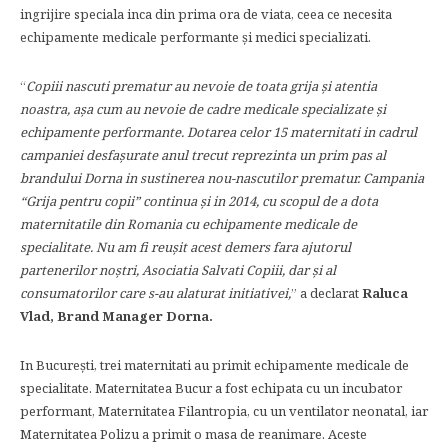
ingrijire speciala inca din prima ora de viata, ceea ce necesita
echipamente medicale performante şi medici specializati.
“
Copiii nascuti prematur au nevoie de toata grija și atentia
noastra, aşa cum au nevoie de cadre medicale specializate şi
echipamente performante. Dotarea celor 15 maternitati in cadrul
campaniei desfaşurate anul trecut reprezinta un prim pas al
brandului Dorna in sustinerea nou-nascutilor prematur. Campania
“Grija pentru copii” continua şi in 2014, cu scopul de a dota
maternitatile din Romania cu echipamente medicale de
specialitate. Nu am fi reuşit acest demers fara ajutorul
partenerilor noştri, Asociatia Salvati Copiii, dar şi al
consumatorilor care s-au alaturat initiativei,
” a declarat
Raluca
Vlad, Brand Manager Dorna.
In Bucureşti, trei maternitati au primit echipamente medicale de
specialitate. Maternitatea Bucur a fost echipata cu un incubator
performant, Maternitatea Filantropia, cu un ventilator neonatal, iar
Maternitatea Polizu a primit o masa de reanimare. Aceste