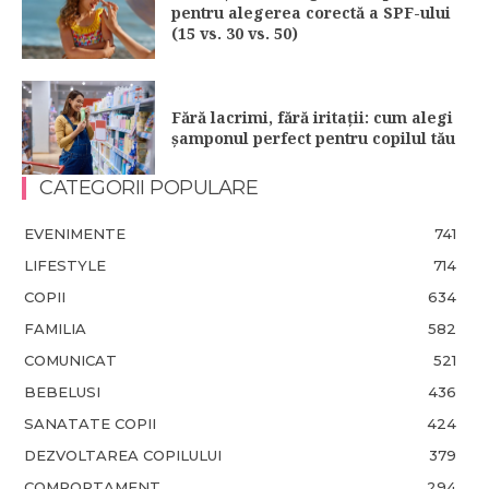
pentru alegerea corectă a SPF-ului
(15 vs. 30 vs. 50)
Fără lacrimi, fără iritații: cum alegi
șamponul perfect pentru copilul tău
CATEGORII POPULARE
EVENIMENTE
741
LIFESTYLE
714
COPII
634
FAMILIA
582
COMUNICAT
521
BEBELUSI
436
SANATATE COPII
424
DEZVOLTAREA COPILULUI
379
COMPORTAMENT
294