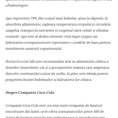
oftalmologice.
Apa reprezinta 79% din corpul unui bebeluș, ajuta la digestie, la
absorbtia alimentelor, regleaza temperatura corpului și circulatia
sangelui, transporta nutrientii și oxigenul catre celule și elimina
toxinele. Apa este al doilea element vital dupa oxigen, iar
hidratarea corespunzatoare reprezinta o conditie de baza pentru
mentinerea sanatatii organismului.
Dorna Izvorul Alb este recomandata atat in alimentatia zilnica a
femeilor insarcinate, cat și a proaspetelor mamici care alapteaza,
datorita continutului scazut de sodiu. In plus, este ideala pentru
pregatirea hranei bebelușilor și hidratarea lor zilnica.
Despre Compania Coca-Cola
Compania Coca-Cola este cea mai mare companie de bauturi
racoritoare din lume, ce le ofera consumatorilor peste 500 de
marci de bauturi racoritoare carbogazoase şi necarbogazoase.