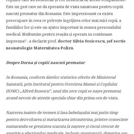
Este un gest care ne da speranta de viata sanatoasa pentru copiii
nascuti prematur din Romania. Este impresionant ca exista
preocupare in ceea ce priveşte ingrijirea celor mai mici copii, a
familiilor lor şi este un ajutor important in munca personalului
medical. Multumim pentru reuşita și speram sa continuam
impreuna!”, a declarat prof.
doctor Silvia Stoicescu, şef sectie
neonatologie Maternitatea Polizu.
Despre Dorna și copiii nascuti prematur
In Romania, conform datelor statistice oferite de Ministerul
Sanatatii, prin Institutul pentru Ocrotirea Mamei si Copilului
(IOMC) „Alfred Rusescu”, unul din zece copii se naşte prematur,
avand nevoie de atentie speciala chiar din prima ora de viata.
Naşterea inainte de termen ii lasa bebeluşului mai putin timp
pentru dezvoltarea şi maturizarea intrauterina, printre consecinte
numarandu-se greutatea scazuta la naştere şi riscul crescut de
aparitie a afectiunilor medicale, inclusiv respiratorii, digestive sau