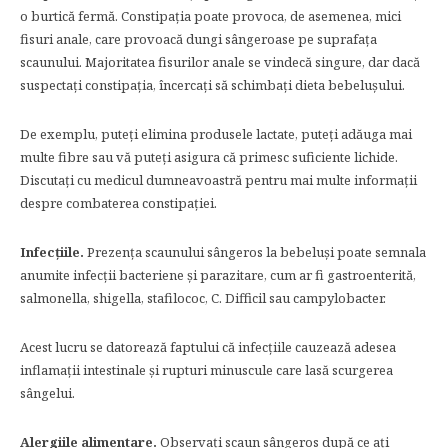
o burtică fermă. Constipația poate provoca, de asemenea, mici
fisuri anale, care provoacă dungi sângeroase pe suprafața
scaunului. Majoritatea fisurilor anale se vindecă singure, dar dacă
suspectați constipația, încercați să schimbați dieta bebelușului.
De exemplu, puteți elimina produsele lactate, puteți adăuga mai
multe fibre sau vă puteți asigura că primesc suficiente lichide.
Discutați cu medicul dumneavoastră pentru mai multe informații
despre combaterea constipației.
Infecțiile.
Prezența scaunului sângeros la bebeluși poate semnala
anumite infecții bacteriene și parazitare, cum ar fi gastroenterită,
salmonella, shigella, stafilococ, C. Difficil sau campylobacter.
Acest lucru se datorează faptului că infecțiile cauzează adesea
inflamații intestinale și rupturi minuscule care lasă scurgerea
sângelui.
Alergiile alimentare.
Observați scaun sângeros după ce ați