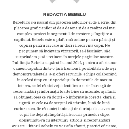
REDACTIA BEBELU
Bebelu.ro s-a născut din plăcerea autorilor ei de a scrie, din
plăcerea graficienilor ei de a desena şi de a realiza cel mai
complex proiect în segmentul de creştere şi îngrijire a
copilului. Bebelu este o plaformă online pentru părinţi şi
copii şi pentru cei care ar dori să redevină copii. Ne
propunem să încântăm vizitatorii, să-i fascinăm, să-i
surprindem şi să-i reţinem în mrejele paginilor noastre.​
Publicația Bebelu a apărut în anul 2014, pentru a oferi unor
oameni capabili dintr-o ţară frumoasă posibilitatea de a-şi
demonstra talentele, a-şi oferi serviciile, echipa colaborând
în acelaşi timp cu 16 specialişti în domeniile de maxim
interes, astfel că aici veţi identifica o serie întreagă de
recomandări şi informaţii foarte bine structurate, aşa încât
să obtineţi ceea ce vă doriţi – o informaţie corectă, clară şi
sigură. În cele 84 de secțuni vă stârnim, lună de lună,
curiozitatea, fie că sunteţi animaţi de dorinţa de a avea un
copil, fie deja aţi împărtăşit bucuria primelor clipe,
obişnuindu-vă cu interviuri, articole şi recomandări
avizate. Cititorii Bebelu.ro vor afla sfaturi, practici eficiente,