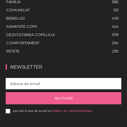
FAMILIA
582
COMUNICAT
521
BEBELUSI
436
SANATATE COPII
424
DEZVOLTAREA COPILULUI
378
COMPORTAMENT
294
RETETE
259
NEWSLETTER
ABONARE
Am citit si sunt de acord cu
Politica de confidentialitate
.