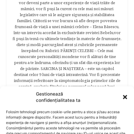
vor deveni parte a unor experienţe de viaţă trăite de
mămici, vor fi puşi la curent cu cele mai noi măsuri
legislative care să le asigure siguranţa şi stabilitatea
familiei. Cititorii se vor bucura să afle despre povestea
frumoasă de viață a unei mămici celebre – Elena Băsescu,
într-un interviu acordat în exclusivitate revistei Bebelu,vor
fi puşi în temă cu ultimele tendinţe în materie de frumuseţe,
diete şi modă parcurgând atent şi rubricile permanente
începând cu: Rubrici: PĂRINŢI CELEBRI – Cele mai
cunoscute personalităţi mondene vor fi alături de tine
pentru a te îndruma, oferindu-ţi un sfat din experienţa lor
de părinte. SARCINA ŞI NAŞTEREA – este un capitol
destinat celor 9 luni de viaţă intrauterină. Vor fi prezentate
informaţii referitoare la simptomatologia primelor zile de
sarcină, evoluţia fătului pe parcursul celor nouă luni,
analize necesare, alimentaţie, sănătate, pregătire pentru
Gestionează
naştere. Tot aici puteti găsi informaţii preţioase dedicate
confidențialitatea ta
naşterii şi recuperării postpartum. BEBELUŞUL ÎN PRIMUL
ANIŞOR – este un capitol destinat îngrijirii sugarului.
Folosim tehnologii precum cookie-urile pentru a stoca și/sau accesa
Alăptarea, scorul Apgar, îngrijirea bontului ombilical,
informații despre dispozitiv. Facem acest lucru pentru a îmbunătăți
prima băiţă, diversificarea sunt doar câteva dintre cele mai
experiența de navigare și pentru a afișa anunțuri (ne)personalizate.
Consimțământul pentru aceste tehnologii ne va permite să procesăm
captivante subcategorii. COPILUL 1-6 ANI – este un capitol
date precum comportamentul de navigare sau ID-uri unice pe acest site.