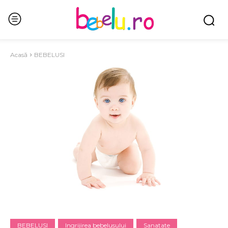
Acasă
BEBELUSI
BEBELUSI
Ingrijirea bebelusului
Sanatate