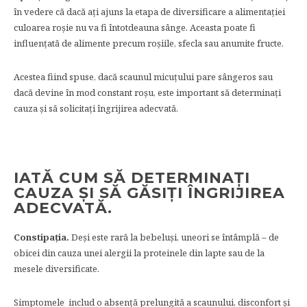
în vedere că dacă ați ajuns la etapa de diversificare a alimentației
culoarea roșie nu va fi întotdeauna sânge. Aceasta poate fi
influențată de alimente precum roșiile, sfecla sau anumite fructe.
Acestea fiind spuse, dacă scaunul micuțului pare sângeros sau
dacă devine în mod constant roșu, este important să determinați
cauza și să solicitați îngrijirea adecvată.
IATĂ CUM SĂ DETERMINAȚI
CAUZA ȘI SĂ GĂSIȚI ÎNGRIJIREA
ADECVATĂ.
Constipația.
Deși este rară la bebeluși, uneori se întâmplă – de
obicei din cauza unei alergii la proteinele ​​din lapte sau de la
mesele diversificate.
Simptomele includ o absență prelungită a scaunului, disconfort și