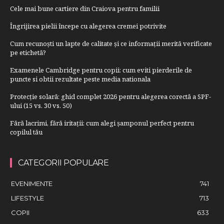
Cele mai bune cartiere din Craiova pentru familii
Îngrijirea pielii începe cu alegerea cremei potrivite
Cum recunoști un lapte de calitate și ce informații merită verificate
pe etichetă?
Examenele Cambridge pentru copii: cum eviti pierderile de
puncte si obtii rezultate peste media nationala
Protecție solară: ghid complet 2026 pentru alegerea corectă a SPF-
ului (15 vs. 30 vs. 50)
Fără lacrimi, fără iritații: cum alegi șamponul perfect pentru
copilul tău
CATEGORII POPULARE
EVENIMENTE
741
LIFESTYLE
713
COPII
633