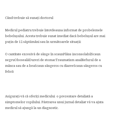
Când trebuie să sunați doctorul
Medicul pediatru trebuie întotdeauna informat de probelemele
bebelușului. Acesta trebuie sunat imediat dacă bebelușul are mai
puțin de 12 săptămâni sau în următoarele situații:
O cantitate excesivă de sânge în scaunPlâns inconsolabilScaun
negruObosealăDureri de stomacTraumatism analRefuzul de a
mânca sau de a beaScaun sângeros cu diareeScaun sângeros cu
febră
Asigurați-vă că oferiți medicului o prezentare detaliată a
simptomelor copilului. Păstrarea unui jurnal detaliat vă va ajuta
medicul să ajungă la un diagnostic.