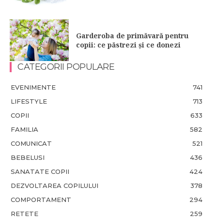
Garderoba de primăvară pentru
copii: ce păstrezi și ce donezi
CATEGORII POPULARE
EVENIMENTE
741
LIFESTYLE
713
COPII
633
FAMILIA
582
COMUNICAT
521
BEBELUSI
436
SANATATE COPII
424
DEZVOLTAREA COPILULUI
378
COMPORTAMENT
294
RETETE
259