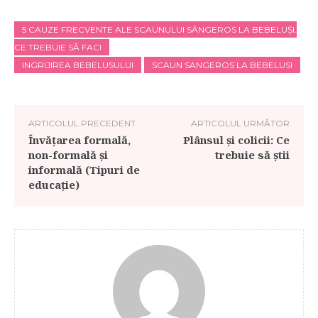
5 CAUZE FRECVENTE ALE SCAUNULUI SÂNGEROS LA BEBELUȘI.
CE TREBUIE SĂ FACI
INGRIJIREA BEBELUSULUI
SCAUN SANGEROS LA BEBELUSI
ARTICOLUL PRECEDENT
ARTICOLUL URMĂTOR
Învățarea formală,
Plânsul și colicii: Ce
non-formală și
trebuie să știi
informală (Tipuri de
educație)