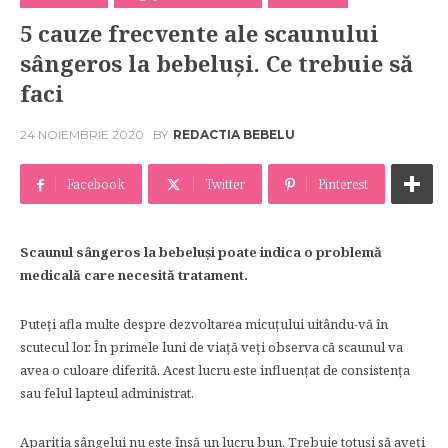
5 cauze frecvente ale scaunului
sângeros la bebeluși. Ce trebuie să
faci
24 NOIEMBRIE 2020
BY
REDACTIA BEBELU
Facebook
Twitter
Pinterest
Scaunul sângeros la bebeluși poate indica o problemă
medicală care necesită tratament.
Puteți afla multe despre dezvoltarea micuțului uitându-vă în
scutecul lor. În primele luni de viață veți observa că scaunul va
avea o culoare diferită. Acest lucru este influențat de consistența
sau felul lapteul administrat.
Apariția sângelui nu este însă un lucru bun. Trebuie totuși să aveți