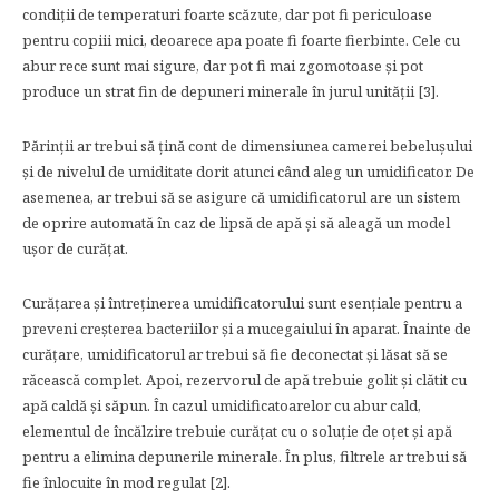
condiții de temperaturi foarte scăzute, dar pot fi periculoase
pentru copiii mici, deoarece apa poate fi foarte fierbinte. Cele cu
abur rece sunt mai sigure, dar pot fi mai zgomotoase și pot
produce un strat fin de depuneri minerale în jurul unității [3].
Părinții ar trebui să țină cont de dimensiunea camerei bebelușului
și de nivelul de umiditate dorit atunci când aleg un umidificator. De
asemenea, ar trebui să se asigure că umidificatorul are un sistem
de oprire automată în caz de lipsă de apă și să aleagă un model
ușor de curățat.
Curățarea și întreținerea umidificatorului sunt esențiale pentru a
preveni creșterea bacteriilor și a mucegaiului în aparat. Înainte de
curățare, umidificatorul ar trebui să fie deconectat și lăsat să se
răcească complet. Apoi, rezervorul de apă trebuie golit și clătit cu
apă caldă și săpun. În cazul umidificatoarelor cu abur cald,
elementul de încălzire trebuie curățat cu o soluție de oțet și apă
pentru a elimina depunerile minerale. În plus, filtrele ar trebui să
fie înlocuite în mod regulat [2].