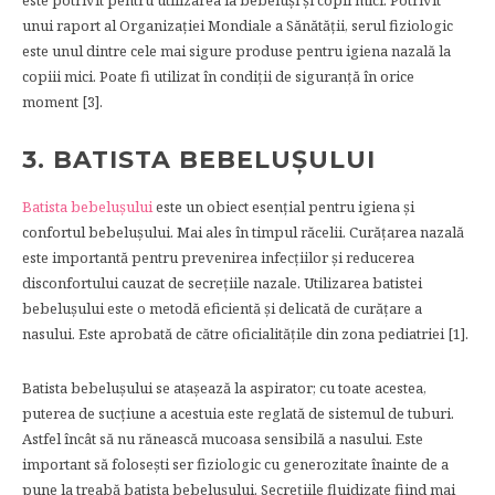
este potrivit pentru utilizarea la bebeluși și copii mici. Potrivit
unui raport al Organizației Mondiale a Sănătății, serul fiziologic
este unul dintre cele mai sigure produse pentru igiena nazală la
copiii mici. Poate fi utilizat în condiții de siguranță în orice
moment [3].
3. BATISTA BEBELUȘULUI
Batista bebelușului
este un obiect esențial pentru igiena și
confortul bebelușului. Mai ales în timpul răcelii. Curățarea nazală
este importantă pentru prevenirea infecțiilor și reducerea
disconfortului cauzat de secrețiile nazale. Utilizarea batistei
bebelușului este o metodă eficientă și delicată de curățare a
nasului. Este aprobată de către oficialitățile din zona pediatriei [1].
Batista bebelușului se atașează la aspirator; cu toate acestea,
puterea de sucțiune a acestuia este reglată de sistemul de tuburi.
Astfel încât să nu rănească mucoasa sensibilă a nasului. Este
important să folosești ser fiziologic cu generozitate înainte de a
pune la treabă batista bebelușului. Secrețiile fluidizate fiind mai