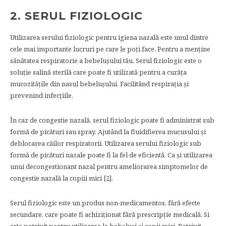
2. SERUL FIZIOLOGIC
Utilizarea serului fiziologic pentru igiena nazală este unul dintre
cele mai importante lucruri pe care le poți face. Pentru a menține
sănătatea respiratorie a bebelușului tău. Serul fiziologic este o
soluție salină sterilă care poate fi utilizată pentru a curăța
mucozitățile din nasul bebelușului. Facilitând respirația și
prevenind infecțiile.
În caz de congestie nazală, serul fiziologic poate fi administrat sub
formă de picături sau spray. Ajutând la fluidifierea mucusului și
deblocarea căilor respiratorii. Utilizarea serului fiziologic sub
formă de picături nazale poate fi la fel de eficientă. Ca și utilizarea
unui decongestionant nazal pentru ameliorarea simptomelor de
congestie nazală la copiii mici [2].
Serul fiziologic este un produs non-medicamentos, fără efecte
secundare, care poate fi achiziționat fără prescripție medicală. Si