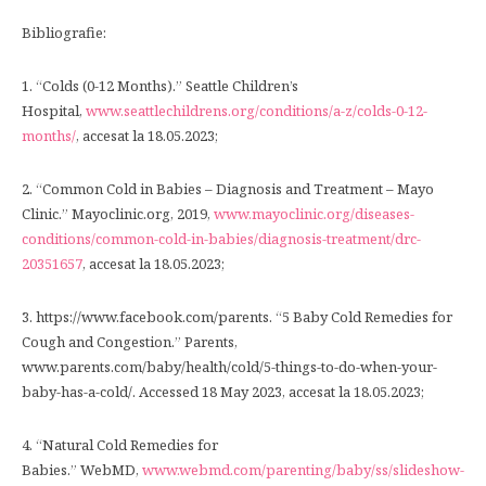
Bibliografie:
1. “Colds (0-12 Months).” Seattle Children’s
Hospital,
www.seattlechildrens.org/conditions/a-z/colds-0-12-
months/
, accesat la 18.05.2023;
2. “Common Cold in Babies – Diagnosis and Treatment – Mayo
Clinic.” Mayoclinic.org, 2019,
www.mayoclinic.org/diseases-
conditions/common-cold-in-babies/diagnosis-treatment/drc-
20351657
, accesat la 18.05.2023;
3. https://www.facebook.com/parents. “5 Baby Cold Remedies for
Cough and Congestion.” Parents,
www.parents.com/baby/health/cold/5-things-to-do-when-your-
baby-has-a-cold/. Accessed 18 May 2023, accesat la 18.05.2023;
4. “Natural Cold Remedies for
Babies.” WebMD,
www.webmd.com/parenting/baby/ss/slideshow-