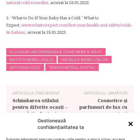
natural-cold-remedies
, accesat la 18.05.2023;
5. “What to Do If Your Baby Has a Cold.” What to
Expect,
www.whattoexpect.com/first-year/health-and-safety/colds-
in-babies/
, accesat la 18.05.2023.
5 LUCRURI INDISPENSABILE CÂND BEBE E RĂCIT
BATISTA BEBELUSULUI
RĂCELILE BEBELUȘILOR
SER FIZIOLOGIC
TERMOMETRUL DIGITAL
ARTICOLUL PRECEDENT
ARTICOLUL URMĂTOR
Schimbarea stilului
Cosmetice și
pentru diferite ocazii –
parfumuri de lux cu
cum să-ți adaptezi
arome proaspete și
stilizarea la o anumită
provocatoare de vară
Gestionează
situație
confidențialitatea ta
Folosim tehnologii precum cookie-urile pentru a stoca și/sau accesa