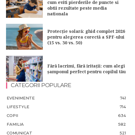
cum eviti pierderile de puncte si
obtii rezultate peste media
nationala
Protecție solară: ghid complet 2026
pentru alegerea corectă a SPF-ului
(15 vs. 30 vs. 50)
Fără lacrimi, fără iritații: cum alegi
șamponul perfect pentru copilul tău
CATEGORII POPULARE
EVENIMENTE
741
LIFESTYLE
714
COPII
634
FAMILIA
582
COMUNICAT
521