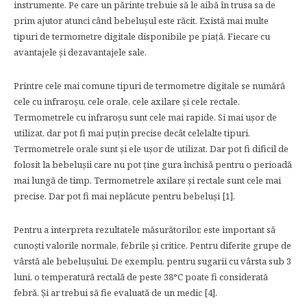
instrumente. Pe care un părinte trebuie să le aibă în trusa sa de
prim ajutor atunci când bebelușul este răcit. Există mai multe
tipuri de termometre digitale disponibile pe piață. Fiecare cu
avantajele și dezavantajele sale.
Printre cele mai comune tipuri de termometre digitale se numără
cele cu infraroșu, cele orale, cele axilare și cele rectale.
Termometrele cu infraroșu sunt cele mai rapide. Si mai ușor de
utilizat, dar pot fi mai puțin precise decât celelalte tipuri.
Termometrele orale sunt și ele ușor de utilizat. Dar pot fi dificil de
folosit la bebelușii care nu pot ține gura închisă pentru o perioadă
mai lungă de timp. Termometrele axilare și rectale sunt cele mai
precise. Dar pot fi mai neplăcute pentru bebeluși [1].
Pentru a interpreta rezultatele măsurătorilor, este important să
cunoști valorile normale, febrile și critice. Pentru diferite grupe de
vârstă ale bebelușului. De exemplu, pentru sugarii cu vârsta sub 3
luni, o temperatură rectală de peste 38°C poate fi considerată
febră. Și ar trebui să fie evaluată de un medic [4].