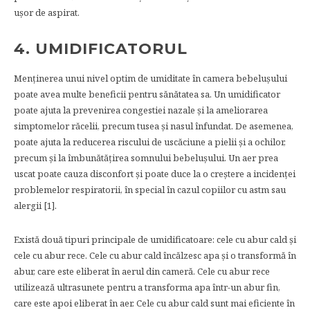
ușor de aspirat.
4. UMIDIFICATORUL
Menținerea unui nivel optim de umiditate în camera bebelușului
poate avea multe beneficii pentru sănătatea sa. Un umidificator
poate ajuta la prevenirea congestiei nazale și la ameliorarea
simptomelor răcelii, precum tusea și nasul înfundat. De asemenea,
poate ajuta la reducerea riscului de uscăciune a pielii și a ochilor,
precum și la îmbunătățirea somnului bebelușului. Un aer prea
uscat poate cauza disconfort și poate duce la o creștere a incidenței
problemelor respiratorii, în special în cazul copiilor cu astm sau
alergii [1].
Există două tipuri principale de umidificatoare: cele cu abur cald și
cele cu abur rece. Cele cu abur cald încălzesc apa și o transformă în
abur, care este eliberat în aerul din cameră. Cele cu abur rece
utilizează ultrasunete pentru a transforma apa într-un abur fin,
care este apoi eliberat în aer. Cele cu abur cald sunt mai eficiente în