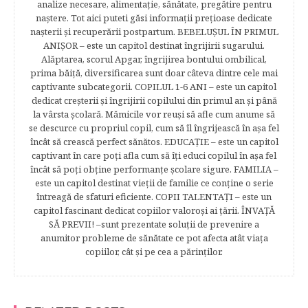
analize necesare, alimentaţie, sănătate, pregătire pentru
naştere. Tot aici puteti găsi informaţii preţioase dedicate
naşterii şi recuperării postpartum. BEBELUŞUL ÎN PRIMUL
ANIŞOR – este un capitol destinat îngrijirii sugarului.
Alăptarea, scorul Apgar, îngrijirea bontului ombilical,
prima băiţă, diversificarea sunt doar câteva dintre cele mai
captivante subcategorii. COPILUL 1-6 ANI – este un capitol
dedicat creşterii şi îngrijirii copilului din primul an şi până
la vârsta şcolară. Mămicile vor reuşi să afle cum anume să
se descurce cu propriul copil, cum să îl îngrijească în aşa fel
încât să crească perfect sănătos. EDUCAŢIE – este un capitol
captivant în care poţi afla cum să îţi educi copilul în aşa fel
încât să poţi obţine performanţe şcolare sigure. FAMILIA –
este un capitol destinat vieţii de familie ce conţine o serie
întreagă de sfaturi eficiente. COPII TALENTAŢI – este un
capitol fascinant dedicat copiilor valoroși ai țării. ÎNVAŢĂ
SĂ PREVII! –sunt prezentate soluţii de prevenire a
anumitor probleme de sănătate ce pot afecta atât viaţa
copiilor, cât şi pe cea a părinţilor.