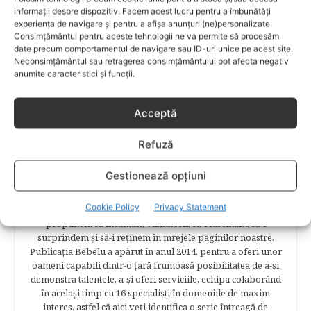
informații despre dispozitiv. Facem acest lucru pentru a îmbunătăți
experiența de navigare și pentru a afișa anunțuri (ne)personalizate.
Consimțământul pentru aceste tehnologii ne va permite să procesăm
date precum comportamentul de navigare sau ID-uri unice pe acest site.
Neconsimțământul sau retragerea consimțământului pot afecta negativ
anumite caracteristici și funcții.
Acceptă
REDACTIA BEBELU
Refuză
Bebelu.ro s-a născut din plăcerea autorilor ei de a scrie, din
plăcerea graficienilor ei de a desena şi de a realiza cel mai
Gestionează opțiuni
complex proiect în segmentul de creştere şi îngrijire a
copilului. Bebelu este o plaformă online pentru părinţi şi
Cookie Policy
Privacy Statement
copii şi pentru cei care ar dori să redevină copii. Ne
propunem să încântăm vizitatorii, să-i fascinăm, să-i
surprindem şi să-i reţinem în mrejele paginilor noastre.​
Publicația Bebelu a apărut în anul 2014, pentru a oferi unor
oameni capabili dintr-o ţară frumoasă posibilitatea de a-şi
demonstra talentele, a-şi oferi serviciile, echipa colaborând
în acelaşi timp cu 16 specialişti în domeniile de maxim
interes, astfel că aici veţi identifica o serie întreagă de