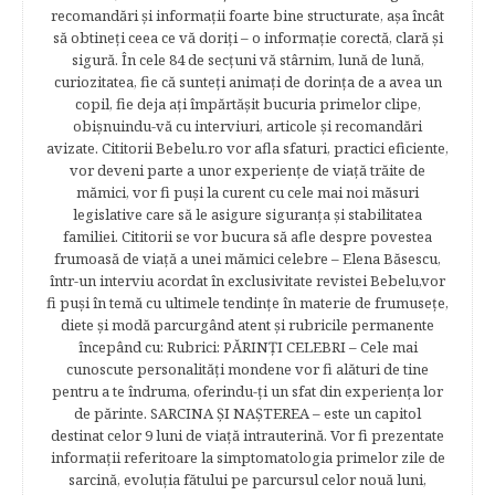
recomandări şi informaţii foarte bine structurate, aşa încât
să obtineţi ceea ce vă doriţi – o informaţie corectă, clară şi
sigură. În cele 84 de secțuni vă stârnim, lună de lună,
curiozitatea, fie că sunteţi animaţi de dorinţa de a avea un
copil, fie deja aţi împărtăşit bucuria primelor clipe,
obişnuindu-vă cu interviuri, articole şi recomandări
avizate. Cititorii Bebelu.ro vor afla sfaturi, practici eficiente,
vor deveni parte a unor experienţe de viaţă trăite de
mămici, vor fi puşi la curent cu cele mai noi măsuri
legislative care să le asigure siguranţa şi stabilitatea
familiei. Cititorii se vor bucura să afle despre povestea
frumoasă de viață a unei mămici celebre – Elena Băsescu,
într-un interviu acordat în exclusivitate revistei Bebelu,vor
fi puşi în temă cu ultimele tendinţe în materie de frumuseţe,
diete şi modă parcurgând atent şi rubricile permanente
începând cu: Rubrici: PĂRINŢI CELEBRI – Cele mai
cunoscute personalităţi mondene vor fi alături de tine
pentru a te îndruma, oferindu-ţi un sfat din experienţa lor
de părinte. SARCINA ŞI NAŞTEREA – este un capitol
destinat celor 9 luni de viaţă intrauterină. Vor fi prezentate
informaţii referitoare la simptomatologia primelor zile de
sarcină, evoluţia fătului pe parcursul celor nouă luni,