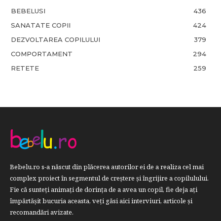
BEBELUSI
436
SANATATE COPII
424
DEZVOLTAREA COPILULUI
379
COMPORTAMENT
294
RETETE
259
Bebelu.ro s-a născut din plăcerea autorilor ei de a realiza cel mai
complex proiect în segmentul de creştere şi îngrijire a copilulului.
Fie că sunteţi animaţi de dorinţa de a avea un copil, fie deja aţi
împărtăşit bucuria aceasta, veți găsi aici interviuri, articole şi
recomandări avizate.