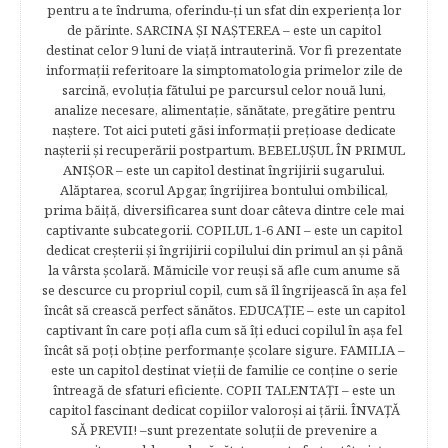
pentru a te îndruma, oferindu-ţi un sfat din experienţa lor
de părinte. SARCINA ŞI NAŞTEREA – este un capitol
destinat celor 9 luni de viaţă intrauterină. Vor fi prezentate
informaţii referitoare la simptomatologia primelor zile de
sarcină, evoluţia fătului pe parcursul celor nouă luni,
analize necesare, alimentaţie, sănătate, pregătire pentru
naştere. Tot aici puteti găsi informaţii preţioase dedicate
naşterii şi recuperării postpartum. BEBELUŞUL ÎN PRIMUL
ANIŞOR – este un capitol destinat îngrijirii sugarului.
Alăptarea, scorul Apgar, îngrijirea bontului ombilical,
prima băiţă, diversificarea sunt doar câteva dintre cele mai
captivante subcategorii. COPILUL 1-6 ANI – este un capitol
dedicat creşterii şi îngrijirii copilului din primul an şi până
la vârsta şcolară. Mămicile vor reuşi să afle cum anume să
se descurce cu propriul copil, cum să îl îngrijească în aşa fel
încât să crească perfect sănătos. EDUCAŢIE – este un capitol
captivant în care poţi afla cum să îţi educi copilul în aşa fel
încât să poţi obţine performanţe şcolare sigure. FAMILIA –
este un capitol destinat vieţii de familie ce conţine o serie
întreagă de sfaturi eficiente. COPII TALENTAŢI – este un
capitol fascinant dedicat copiilor valoroși ai țării. ÎNVAŢĂ
SĂ PREVII! –sunt prezentate soluţii de prevenire a