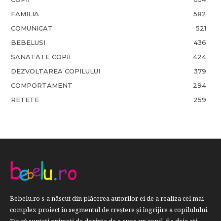
FAMILIA
582
COMUNICAT
521
BEBELUSI
436
SANATATE COPII
424
DEZVOLTAREA COPILULUI
379
COMPORTAMENT
294
RETETE
259
Bebelu.ro s-a născut din plăcerea autorilor ei de a realiza cel mai
complex proiect în segmentul de creştere şi îngrijire a copilulului.
Fie că sunteţi animaţi de dorinţa de a avea un copil, fie deja aţi