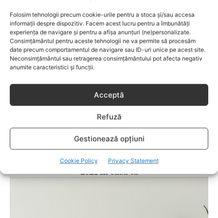
Achiziționezi o locuință nouă în acest an?
Iată ce credite poți accesa pentru a o finanța
Folosim tehnologii precum cookie-urile pentru a stoca și/sau accesa
informații despre dispozitiv. Facem acest lucru pentru a îmbunătăți
experiența de navigare și pentru a afișa anunțuri (ne)personalizate.
Consimțământul pentru aceste tehnologii ne va permite să procesăm
date precum comportamentul de navigare sau ID-uri unice pe acest site.
Neconsimțământul sau retragerea consimțământului pot afecta negativ
anumite caracteristici și funcții.
Acceptă
Refuză
Gestionează opțiuni
CASA
7 moduri în care poți folosi culorile anului
Cookie Policy
Privacy Statement
2021 în casa ta