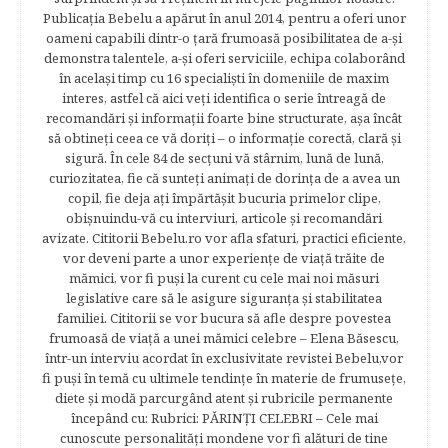
Publicația Bebelu a apărut în anul 2014, pentru a oferi unor
oameni capabili dintr-o ţară frumoasă posibilitatea de a-şi
demonstra talentele, a-şi oferi serviciile, echipa colaborând
în acelaşi timp cu 16 specialişti în domeniile de maxim
interes, astfel că aici veţi identifica o serie întreagă de
recomandări şi informaţii foarte bine structurate, aşa încât
să obtineţi ceea ce vă doriţi – o informaţie corectă, clară şi
sigură. În cele 84 de secțuni vă stârnim, lună de lună,
curiozitatea, fie că sunteţi animaţi de dorinţa de a avea un
copil, fie deja aţi împărtăşit bucuria primelor clipe,
obişnuindu-vă cu interviuri, articole şi recomandări
avizate. Cititorii Bebelu.ro vor afla sfaturi, practici eficiente,
vor deveni parte a unor experienţe de viaţă trăite de
mămici, vor fi puşi la curent cu cele mai noi măsuri
legislative care să le asigure siguranţa şi stabilitatea
familiei. Cititorii se vor bucura să afle despre povestea
frumoasă de viață a unei mămici celebre – Elena Băsescu,
într-un interviu acordat în exclusivitate revistei Bebelu,vor
fi puşi în temă cu ultimele tendinţe în materie de frumuseţe,
diete şi modă parcurgând atent şi rubricile permanente
începând cu: Rubrici: PĂRINŢI CELEBRI – Cele mai
cunoscute personalităţi mondene vor fi alături de tine