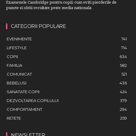
Examenele Cambridge pentru copii: cum eviti pierderile de
puncte si obtii rezultate peste media nationala
CATEGORII POPULARE
EVENIMENTE
741
LIFESTYLE
714
COPII
634
FAMILIA
582
COMUNICAT
521
BEBELUSI
436
SANATATE COPII
424
DEZVOLTAREA COPILULUI
379
COMPORTAMENT
294
RETETE
259
NEWSLETTER