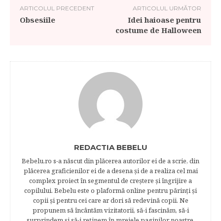
ARTICOLUL PRECEDENT
ARTICOLUL URMĂTOR
Obsesiile
Idei haioase pentru
costume de Halloween
REDACTIA BEBELU
Bebelu.ro s-a născut din plăcerea autorilor ei de a scrie, din
plăcerea graficienilor ei de a desena şi de a realiza cel mai
complex proiect în segmentul de creştere şi îngrijire a
copilului. Bebelu este o plaformă online pentru părinţi şi
copii şi pentru cei care ar dori să redevină copii. Ne
propunem să încântăm vizitatorii, să-i fascinăm, să-i
surprindem şi să-i reţinem în mrejele paginilor noastre.​