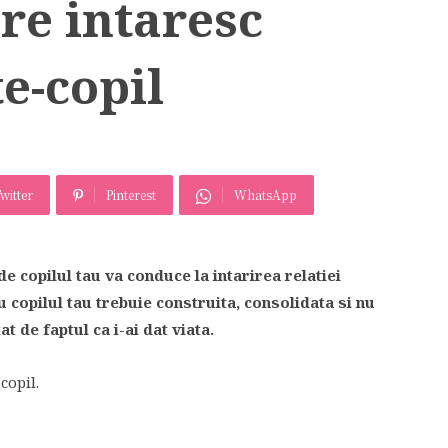
are intaresc
te-copil
witter
Pinterest
WhatsApp
e copilul tau va conduce la intarirea relatiei
 cu copilul tau trebuie construita, consolidata si nu
t de faptul ca i-ai dat viata.
copil.