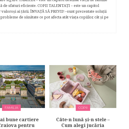
gă de sfaturi eficiente. COPII TALENTAŢI – este un capitol
r valoroși ai țării. ÎNVAŢĂ SĂ PREVII! –sunt prezentate soluţii
robleme de sănătate ce pot afecta atât viaţa copiilor, cât şi pe
FAMILIA
COPII
ai bune cartiere
Câte-n lună și-n stele –
Craiova pentru
Cum alegi jucăria