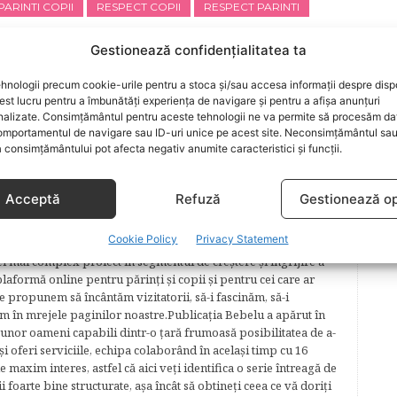
PARINTI COPII
RESPECT COPII
RESPECT PARINTI
Gestionează confidențialitatea ta
ARTICOLUL URMĂTOR
hnologii precum cookie-urile pentru a stoca și/sau accesa informații despre dispo
i
Pregatirea pentru gradinita! Ce sa faci in
t lucru pentru a îmbunătăți experiența de navigare și pentru a afișa anunțuri
nalizate. Consimțământul pentru aceste tehnologii ne va permite să procesăm da
fiecare saptamana
mportamentul de navigare sau ID-uri unice pe acest site. Neconsimțământul sa
 consimțământului pot afecta negativ anumite caracteristici și funcții.
Acceptă
Refuză
Gestionează op
Cookie Policy
Privacy Statement
lăcerea autorilor ei de a scrie, din plăcerea graficienilor ei de
cel mai complex proiect în segmentul de creştere şi îngrijire a
plaformă online pentru părinţi şi copii şi pentru cei care ar
e propunem să încântăm vizitatorii, să-i fascinăm, să-i
m în mrejele paginilor noastre.​ Publicația Bebelu a apărut în
 unor oameni capabili dintr-o ţară frumoasă posibilitatea de a-
şi oferi serviciile, echipa colaborând în acelaşi timp cu 16
e maxim interes, astfel că aici veţi identifica o serie întreagă de
foarte bine structurate, aşa încât să obtineţi ceea ce vă doriţi