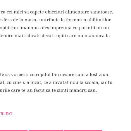
 ca cei mici sa capete obiceiuri alimentare sanatoase,
mosfera de la masa contribuie la formarea abilitatilor
 Copiii care mananca des impreuna cu parintii au un
mice mai ridicate decat copiii care nu mananca la
te sa vorbesti cu copilul tau despre cum a fost ziua
t, cu cine s-a jucat, ce a invatat nou la scoala, iar tu
rurile care te-au facut sa te simti mandru sau,
R. RO.