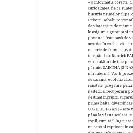
– o informaţie corectă, cl
curiozitatea, fie că sunte
bucuria primelor clipe, o
Cititorii Bebelu.ro vor af
de viaţă trăite de mămici,
le asigure siguranţa şi st
povestea frumoasă de via
acordat în exclusivitate r
materie de frumuseţe, di
începând cu: Rubrici: P
vor fi alături de tine pen
părinte. SARCINA ŞI NAŞT
intrauterină. Vor fi prez
de sarcină, evoluţia fătu
sănătate, pregătire pentr
naşterii şi recuperării
destinat îngrijirii sugaru
prima băiţă, diversificar
COPILUL 1-6 ANI – este un 
până la vârsta şcolară. 
copil, cum să îl îngrijeas
un capitol captivant în ca
obţine performanţe şcolar