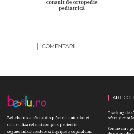
consult de ortopedie
pediatrică
COMENTARII
ARTICOL
Tracking de să
Bebelu.ro s-a născut din plăcerea autorilor ei
oferă și cum le
de a realiza cel mai complex proiect în
Semne care pot
segmentul de creştere şi îngrijire a copilulului.
de ortopedie p