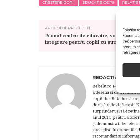
CRESTERE COPII
EDUCATIE COPII
RELATIE 
ARTICOLUL PRECEDENT
Folosim te
Primul centru de educatie, socializare s
Facem aces
integrare pentru copiii cu autism
(ne)perso
precum co
retragerea
REDACTIA BEBELU
Bebelu.ro s-a născut din p
a desena şi de a realiza 
copilului. Bebelu este o 
dori să redevină copii. N
surprindem şi să-i reţine
anul 2014, pentru a oferi
şi demonstra talentele, a-
specialişti în domeniile d
recomandări şi informaţii 