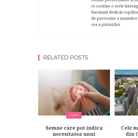
ce conţine o serie întrea
fascinant dedicat copiilo
de prevenire a anumitor p
cea a părinţilor.
RELATED POSTS
COPII
Semne care pot indica
Cele m
necesitatea unui
din 