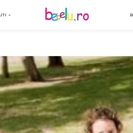
UTI
B