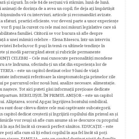
ară şi sigură. În cele 84 de secțuni vă stârnim, lună de lună,
ţi animaţi de dorinţa de a avea un copil, fie deja aţi împărtăşit
bişnuindu-vă cu interviuri, articole şi recomandări avizate.
la sfaturi, practici eficiente, vor deveni parte a unor experienţe
 vor fi puşi la curent cu cele mai noi măsuri legislative care să
abilitatea familiei. Cititorii se vor bucura să afle despre
ță a unei mămici celebre – Elena Băsescu, într-un interviu
evistei Bebelu,vor fi puşi în temă cu ultimele tendinţe în
ete şi modă parcurgând atent şi rubricile permanente
ĂRINŢI CELEBRI – Cele mai cunoscute personalităţi mondene
tru a te îndruma, oferindu-ţi un sfat din experienţa lor de
EREA – este un capitol destinat celor 9 luni de viaţă
entate informaţii referitoare la simptomatologia primelor zile
lui pe parcursul celor nouă luni, analize necesare, alimentaţie,
u naştere. Tot aici puteti găsi informaţii preţioase dedicate
 postpartum. BEBELUŞUL ÎN PRIMUL ANIŞOR – este un capitol
lui. Alăptarea, scorul Apgar, îngrijirea bontului ombilical,
ea sunt doar câteva dintre cele mai captivante subcategorii.
capitol dedicat creşterii şi îngrijirii copilului din primul an şi
Mămicile vor reuşi să afle cum anume să se descurce cu propriul
că în aşa fel încât să crească perfect sănătos. EDUCAŢIE – este
re poţi afla cum să îţi educi copilul în aşa fel încât să poţi
e sigure. FAMILIA – este un capitol destinat vieţii de familie