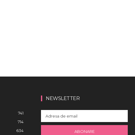
NEWSLETTER
741
714
634
ABONARE