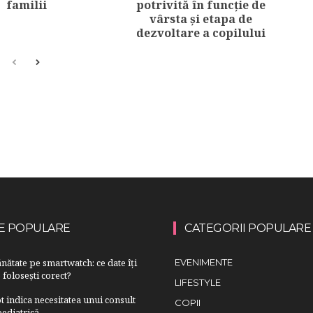
familii
potrivită în funcție de
vârsta și etapa de
dezvoltare a copilului
E POPULARE
CATEGORII POPULARE
nătate pe smartwatch: ce date îți
EVENIMENTE
 folosești corect?
LIFESTYLE
 indica necesitatea unui consult
COPII
ediatrică