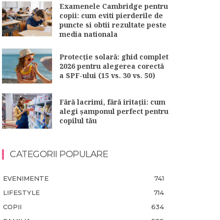
Examenele Cambridge pentru
copii: cum eviti pierderile de
puncte si obtii rezultate peste
media nationala
Protecție solară: ghid complet
2026 pentru alegerea corectă
a SPF-ului (15 vs. 30 vs. 50)
Fără lacrimi, fără iritații: cum
alegi șamponul perfect pentru
copilul tău
CATEGORII POPULARE
EVENIMENTE
741
LIFESTYLE
714
COPII
634