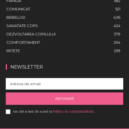
FAMILIA
582
COMUNICAT
521
BEBELUSI
436
SANATATE COPII
424
DEZVOLTAREA COPILULUI
379
COMPORTAMENT
294
RETETE
259
NEWSLETTER
ABONARE
Am citit si sunt de acord cu
Politica de confidentialitate
.