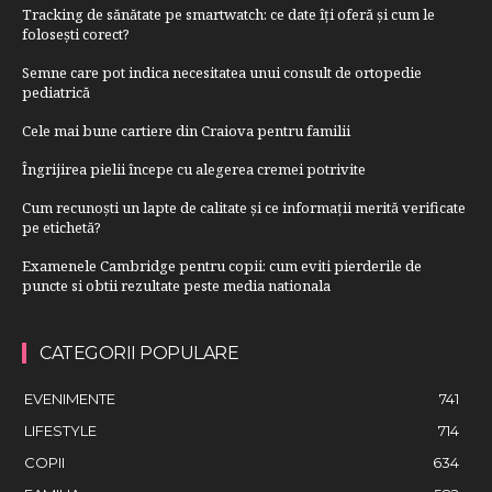
Tracking de sănătate pe smartwatch: ce date îți oferă și cum le
folosești corect?
Semne care pot indica necesitatea unui consult de ortopedie
pediatrică
Cele mai bune cartiere din Craiova pentru familii
Îngrijirea pielii începe cu alegerea cremei potrivite
Cum recunoști un lapte de calitate și ce informații merită verificate
pe etichetă?
Examenele Cambridge pentru copii: cum eviti pierderile de
puncte si obtii rezultate peste media nationala
CATEGORII POPULARE
EVENIMENTE
741
LIFESTYLE
714
COPII
634