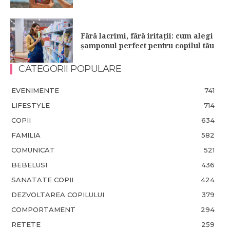
Fără lacrimi, fără iritații: cum alegi
șamponul perfect pentru copilul tău
CATEGORII POPULARE
EVENIMENTE
741
LIFESTYLE
714
COPII
634
FAMILIA
582
COMUNICAT
521
BEBELUSI
436
SANATATE COPII
424
DEZVOLTAREA COPILULUI
379
COMPORTAMENT
294
RETETE
259