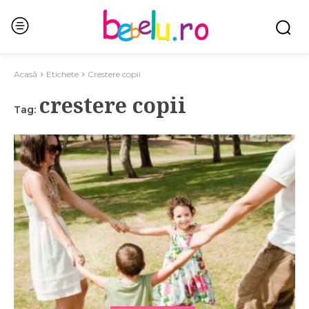
Acasă
Etichete
Crestere copii
crestere copii
Tag: