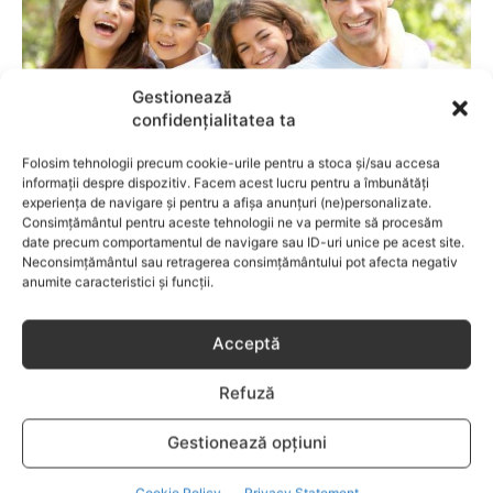
Gestionează
confidențialitatea ta
Folosim tehnologii precum cookie-urile pentru a stoca și/sau accesa
informații despre dispozitiv. Facem acest lucru pentru a îmbunătăți
experiența de navigare și pentru a afișa anunțuri (ne)personalizate.
COMPORTAMENT
Consimțământul pentru aceste tehnologii ne va permite să procesăm
date precum comportamentul de navigare sau ID-uri unice pe acest site.
6 lucruri pe care parintii n-ar trebui sa le
Neconsimțământul sau retragerea consimțământului pot afecta negativ
anumite caracteristici și funcții.
astepte de la copiii lor
Acceptă
Refuză
Gestionează opțiuni
Cookie Policy
Privacy Statement