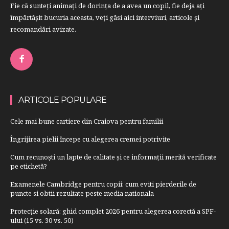
Fie că sunteţi animaţi de dorinţa de a avea un copil, fie deja aţi
împărtăşit bucuria aceasta, veți găsi aici interviuri, articole şi
recomandări avizate.
ARTICOLE POPULARE
Cele mai bune cartiere din Craiova pentru familii
Îngrijirea pielii începe cu alegerea cremei potrivite
Cum recunoști un lapte de calitate și ce informații merită verificate
pe etichetă?
Examenele Cambridge pentru copii: cum eviti pierderile de
puncte si obtii rezultate peste media nationala
Protecție solară: ghid complet 2026 pentru alegerea corectă a SPF-
ului (15 vs. 30 vs. 50)