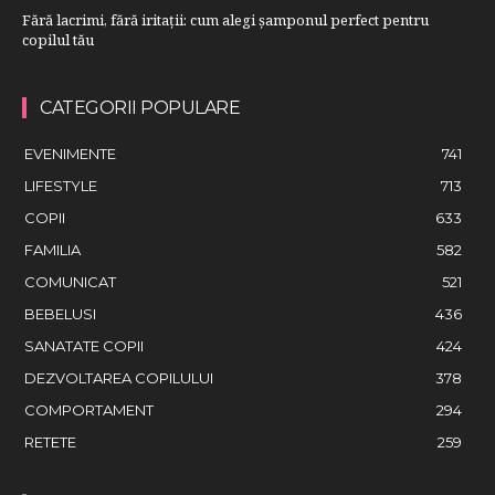
Fără lacrimi, fără iritații: cum alegi șamponul perfect pentru
copilul tău
CATEGORII POPULARE
EVENIMENTE
741
LIFESTYLE
713
COPII
633
FAMILIA
582
COMUNICAT
521
BEBELUSI
436
SANATATE COPII
424
DEZVOLTAREA COPILULUI
378
COMPORTAMENT
294
RETETE
259