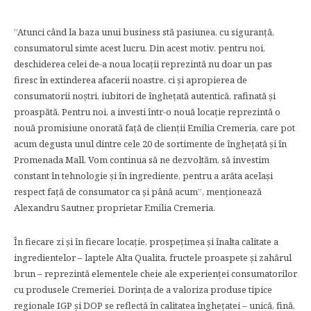
”Atunci când la baza unui business stă pasiunea, cu siguranță,
consumatorul simte acest lucru. Din acest motiv, pentru noi,
deschiderea celei de-a noua locații reprezintă nu doar un pas
firesc în extinderea afacerii noastre, ci și apropierea de
consumatorii noștri, iubitori de înghețată autentică, rafinată și
proaspătă. Pentru noi, a investi într-o nouă locație reprezintă o
nouă promisiune onorată față de clienții Emilia Cremeria, care pot
acum degusta unul dintre cele 20 de sortimente de înghețată și în
Promenada Mall. Vom continua să ne dezvoltăm, să investim
constant în tehnologie și în ingrediente, pentru a arăta același
respect față de consumator ca și până acum”, menționează
Alexandru Sautner, proprietar Emilia Cremeria.
În fiecare zi și în fiecare locație, prospețimea și înalta calitate a
ingredientelor – laptele Alta Qualita, fructele proaspete și zahărul
brun – reprezintă elementele cheie ale experienței consumatorilor
cu produsele Cremeriei. Dorința de a valoriza produse tipice
regionale IGP și DOP se reflectă în calitatea înghețatei – unică, fină,