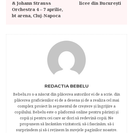
& Johann Strauss
licee din București
Orchestra 4 – 7 aprilie,
bt arena, Cluj-Napoca
REDACTIA BEBELU
Bebelu.ro s-a născut din plăcerea autorilor ei de a scrie, din
plăcerea graficienilor ei de a desena şi de a realiza cel mai
complex proiect în segmentul de creştere şi îngrijire a
copilului. Bebelu este o plaformă online pentru părinţi şi
copii şi pentru cei care ar dori să redevină copii. Ne
propunem să încântăm vizitatorii, să-i fascinăm, să-i
surprindem şi să-i reţinem în mrejele paginilor noastre.​