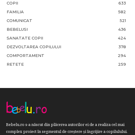
COPII
633
FAMILIA
582
COMUNICAT
521
BEBELUSI
436
SANATATE COPII
424
DEZVOLTAREA COPILULUI
378
COMPORTAMENT
294
RETETE
259
Bebelu.ro s-a născut din plăcerea autorilor ei de a realiza cel mai
complex proiect în segmentul de creştere şi îngrijire a copilulului.