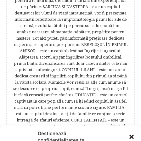
pentru a te îndruma, oferindu-ţi un sfat din experienţa lor
de părinte. SARCINA ŞI NAŞTEREA – este un capitol
destinat celor 9 luni de viaţă intrauterină. Vor fi prezentate
informaţii referitoare la simptomatologia primelor zile de
sarcină, evoluţia fătului pe parcursul celor nouă luni,
analize necesare, alimentaţie, sănătate, pregătire pentru
naştere. Tot aici puteti găsi informaţii preţioase dedicate
naşterii şi recuperării postpartum. BEBELUŞUL ÎN PRIMUL
ANIŞOR – este un capitol destinat îngrijirii sugarului.
Alăptarea, scorul Apgar, îngrijirea bontului ombilical,
prima băiţă, diversificarea sunt doar câteva dintre cele mai
captivante subcategorii. COPILUL 1-6 ANI – este un capitol
dedicat creşterii şi îngrijirii copilului din primul an şi până
la vârsta şcolară. Mămicile vor reuşi să afle cum anume să
se descurce cu propriul copil, cum să îl îngrijească în aşa fel
încât să crească perfect sănătos. EDUCAŢIE – este un capitol
captivant în care poţi afla cum să îţi educi copilul în aşa fel
încât să poţi obţine performanţe şcolare sigure. FAMILIA –
este un capitol destinat vieţii de familie ce conţine o serie
întreagă de sfaturi eficiente. COPII TALENTAŢI – este un
capitol fascinant dedicat copiilor valoroși ai țării. ÎNVAŢĂ
SĂ PREVII! –sunt prezentate soluţii de prevenire a
Gestionează
anumitor probleme de sănătate ce pot afecta atât viaţa
confidențialitatea ta