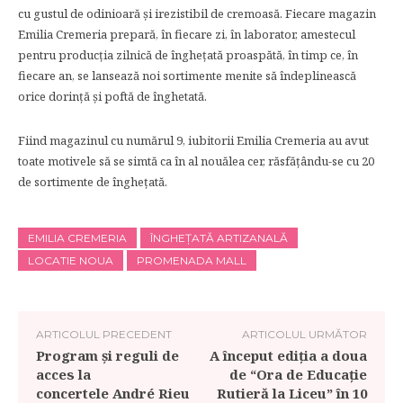
cu gustul de odinioară și irezistibil de cremoasă. Fiecare magazin
Emilia Cremeria prepară, în fiecare zi, în laborator, amestecul
pentru producția zilnică de înghețată proaspătă, în timp ce, în
fiecare an, se lansează noi sortimente menite să îndeplinească
orice dorință și poftă de înghetată.
Fiind magazinul cu numărul 9, iubitorii Emilia Cremeria au avut
toate motivele să se simtă ca în al nouălea cer, răsfățându-se cu 20
de sortimente de înghețată.
EMILIA CREMERIA
ÎNGHEȚATĂ ARTIZANALĂ
LOCATIE NOUA
PROMENADA MALL
ARTICOLUL PRECEDENT
ARTICOLUL URMĂTOR
Program și reguli de
A început ediția a doua
acces la
de “Ora de Educație
concertele André Rieu
Rutieră la Liceu” în 10