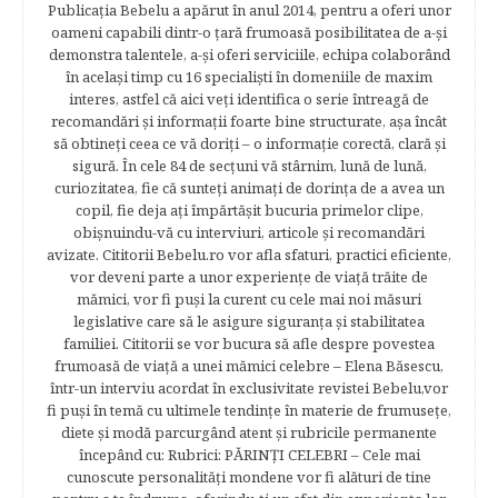
Publicația Bebelu a apărut în anul 2014, pentru a oferi unor
oameni capabili dintr-o ţară frumoasă posibilitatea de a-şi
demonstra talentele, a-şi oferi serviciile, echipa colaborând
în acelaşi timp cu 16 specialişti în domeniile de maxim
interes, astfel că aici veţi identifica o serie întreagă de
recomandări şi informaţii foarte bine structurate, aşa încât
să obtineţi ceea ce vă doriţi – o informaţie corectă, clară şi
sigură. În cele 84 de secțuni vă stârnim, lună de lună,
curiozitatea, fie că sunteţi animaţi de dorinţa de a avea un
copil, fie deja aţi împărtăşit bucuria primelor clipe,
obişnuindu-vă cu interviuri, articole şi recomandări
avizate. Cititorii Bebelu.ro vor afla sfaturi, practici eficiente,
vor deveni parte a unor experienţe de viaţă trăite de
mămici, vor fi puşi la curent cu cele mai noi măsuri
legislative care să le asigure siguranţa şi stabilitatea
familiei. Cititorii se vor bucura să afle despre povestea
frumoasă de viață a unei mămici celebre – Elena Băsescu,
într-un interviu acordat în exclusivitate revistei Bebelu,vor
fi puşi în temă cu ultimele tendinţe în materie de frumuseţe,
diete şi modă parcurgând atent şi rubricile permanente
începând cu: Rubrici: PĂRINŢI CELEBRI – Cele mai
cunoscute personalităţi mondene vor fi alături de tine