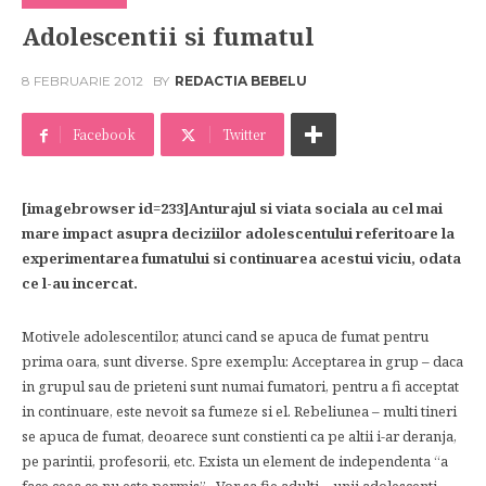
Adolescentii si fumatul
8 FEBRUARIE 2012
BY
REDACTIA BEBELU
Facebook
Twitter
[imagebrowser id=233]Anturajul si viata sociala au cel mai
mare impact asupra deciziilor adolescentului referitoare la
experimentarea fumatului si continuarea acestui viciu, odata
ce l-au incercat.
Motivele adolescentilor, atunci cand se apuca de fumat pentru
prima oara, sunt diverse. Spre exemplu: Acceptarea in grup – daca
in grupul sau de prieteni sunt numai fumatori, pentru a fi acceptat
in continuare, este nevoit sa fumeze si el. Rebeliunea – multi tineri
se apuca de fumat, deoarece sunt constienti ca pe altii i-ar deranja,
pe parintii, profesorii, etc. Exista un element de independenta “a