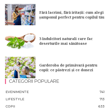
Fără lacrimi, fără iritații: cum alegi
șamponul perfect pentru copilul tău
3 îndulcitori naturali care fac
deserturile mai sănătoase
Garderoba de primăvară pentru
copii: ce păstrezi și ce donezi
CATEGORII POPULARE
EVENIMENTE
741
LIFESTYLE
713
COPII
633