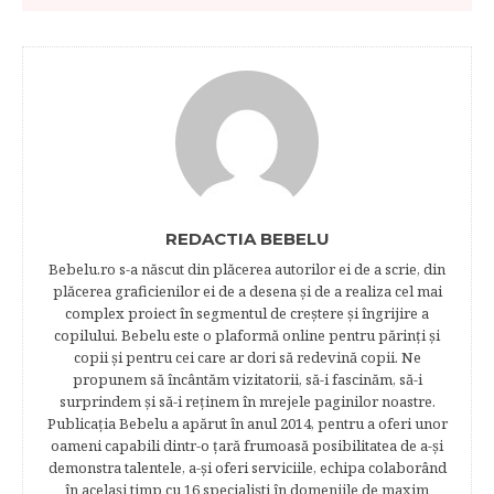
REDACTIA BEBELU
Bebelu.ro s-a născut din plăcerea autorilor ei de a scrie, din
plăcerea graficienilor ei de a desena şi de a realiza cel mai
complex proiect în segmentul de creştere şi îngrijire a
copilului. Bebelu este o plaformă online pentru părinţi şi
copii şi pentru cei care ar dori să redevină copii. Ne
propunem să încântăm vizitatorii, să-i fascinăm, să-i
surprindem şi să-i reţinem în mrejele paginilor noastre.​
Publicația Bebelu a apărut în anul 2014, pentru a oferi unor
oameni capabili dintr-o ţară frumoasă posibilitatea de a-şi
demonstra talentele, a-şi oferi serviciile, echipa colaborând
în acelaşi timp cu 16 specialişti în domeniile de maxim