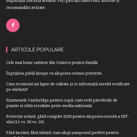
împărtăşit bucuria aceasta, veți găsi aici interviuri, articole şi
recomandări avizate.
ARTICOLE POPULARE
Cele mai bune cartiere din Craiova pentru familii
Îngrijirea pielii începe cu alegerea cremei potrivite
Cum recunoști un lapte de calitate și ce informații merită verificate
pe etichetă?
Examenele Cambridge pentru copii: cum eviti pierderile de
puncte si obtii rezultate peste media nationala
Protecție solară: ghid complet 2026 pentru alegerea corectă a SPF-
ului (15 vs. 30 vs. 50)
Fără lacrimi, fără iritații: cum alegi șamponul perfect pentru