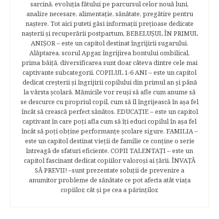
sarcină, evoluţia fătului pe parcursul celor nouă luni,
analize necesare, alimentaţie, sănătate, pregătire pentru
naştere. Tot aici puteti găsi informaţii preţioase dedicate
naşterii şi recuperării postpartum. BEBELUŞUL ÎN PRIMUL
ANIŞOR – este un capitol destinat îngrijirii sugarului.
Alăptarea, scorul Apgar, îngrijirea bontului ombilical,
prima băiţă, diversificarea sunt doar câteva dintre cele mai
captivante subcategorii. COPILUL 1-6 ANI – este un capitol
dedicat creşterii şi îngrijirii copilului din primul an şi până
la vârsta şcolară. Mămicile vor reuşi să afle cum anume să
se descurce cu propriul copil, cum să îl îngrijească în aşa fel
încât să crească perfect sănătos. EDUCAŢIE – este un capitol
captivant în care poţi afla cum să îţi educi copilul în aşa fel
încât să poţi obţine performanţe şcolare sigure. FAMILIA –
este un capitol destinat vieţii de familie ce conţine o serie
întreagă de sfaturi eficiente. COPII TALENTAŢI – este un
capitol fascinant dedicat copiilor valoroși ai țării. ÎNVAŢĂ
SĂ PREVII! –sunt prezentate soluţii de prevenire a
anumitor probleme de sănătate ce pot afecta atât viaţa
copiilor, cât şi pe cea a părinţilor.