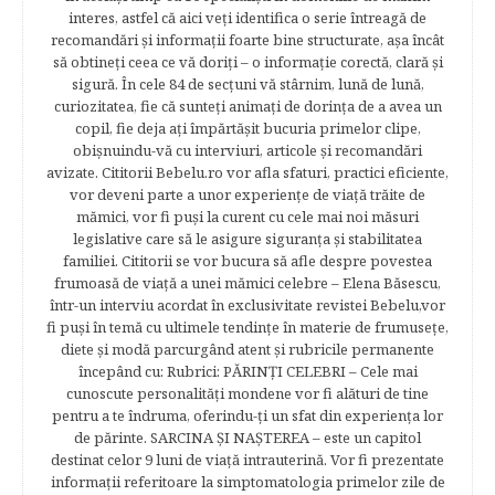
interes, astfel că aici veţi identifica o serie întreagă de
recomandări şi informaţii foarte bine structurate, aşa încât
să obtineţi ceea ce vă doriţi – o informaţie corectă, clară şi
sigură. În cele 84 de secțuni vă stârnim, lună de lună,
curiozitatea, fie că sunteţi animaţi de dorinţa de a avea un
copil, fie deja aţi împărtăşit bucuria primelor clipe,
obişnuindu-vă cu interviuri, articole şi recomandări
avizate. Cititorii Bebelu.ro vor afla sfaturi, practici eficiente,
vor deveni parte a unor experienţe de viaţă trăite de
mămici, vor fi puşi la curent cu cele mai noi măsuri
legislative care să le asigure siguranţa şi stabilitatea
familiei. Cititorii se vor bucura să afle despre povestea
frumoasă de viață a unei mămici celebre – Elena Băsescu,
într-un interviu acordat în exclusivitate revistei Bebelu,vor
fi puşi în temă cu ultimele tendinţe în materie de frumuseţe,
diete şi modă parcurgând atent şi rubricile permanente
începând cu: Rubrici: PĂRINŢI CELEBRI – Cele mai
cunoscute personalităţi mondene vor fi alături de tine
pentru a te îndruma, oferindu-ţi un sfat din experienţa lor
de părinte. SARCINA ŞI NAŞTEREA – este un capitol
destinat celor 9 luni de viaţă intrauterină. Vor fi prezentate
informaţii referitoare la simptomatologia primelor zile de