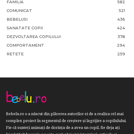
FAMILIA
582
COMUNICAT
521
BEBELUSI
436
SANATATE COPII
424
DEZVOLTAREA COPILULUI
378
COMPORTAMENT
294
RETETE
259
Bebelu.ro s-a născut din plăcerea autorilor ei de a realiza cel mai
complex proiect în segmentul de creştere şi îngrijire a copilulului.
Fie că sunteţi animaţi de dorinţa de a avea un copil, fie deja aţi