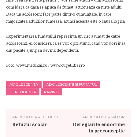
face ceea ce nu este permis”. Vor sa fie adulti – unii adolescenti
considera ca daca se apuca de fumat, actioneaza ca niste adulti.
Daca un adolescent face parte dintr-o cumunitate, in care
majoritatea adultilor fumeaza, atunci aceasta este o cauza logica.
Experimentarea fumatului reprezinta un risc asumat de catre
adolescenti, ei considera ca se vor opri atunci cand vor dori insa
din pacate ajung sa devina dependenti.
Foto: www.medikal.ro / www.cugetliber.ro
ADOLESCENTA
ADOLESCENTII SI FUMATUL
DEPENDENTA
PARINTI
ARTICOLUL PRECEDENT
ARTICOLUL URMĂTOR
Refuzul scolar
Dereglarile endocrine
in preconceptie