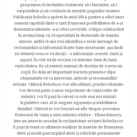
propunem să încântăm vizitatorii, să-i fascinăm, să-i
surprindem şi să-i reţinem în mrejele paginilor noastre.​
Publicația Bebelu a apărut în anul 2014, pentru a oferi unor
oameni capabili dintr-o ţară frumoasă posibilitatea de a-şi
demonstra talentele, a-şi oferi serviciile, echipa colaborând
în acelaşi timp cu 16 specialişti în domeniile de maxim
interes, astfel că aici veţi identifica o serie întreagă de
recomandări şi informaţii foarte bine structurate, aşa încât
să obtineţi ceea ce vă doriţi – o informaţie corectă, clară şi
sigură. În cele 84 de secțuni vă stârnim, lună de lună,
curiozitatea, fie că sunteţi animaţi de dorinţa de a avea un
copil, fie deja aţi împărtăşit bucuria primelor clipe,
obişnuindu-vă cu interviuri, articole şi recomandări
avizate. Cititorii Bebelu.ro vor afla sfaturi, practici eficiente,
vor deveni parte a unor experienţe de viaţă trăite de
mămici, vor fi puşi la curent cu cele mai noi măsuri
legislative care să le asigure siguranţa şi stabilitatea
familiei. Cititorii se vor bucura să afle despre povestea
frumoasă de viață a unei mămici celebre – Elena Băsescu,
într-un interviu acordat în exclusivitate revistei Bebelu,vor
fi puşi în temă cu ultimele tendinţe în materie de frumuseţe,
diete şi modă parcurgând atent şi rubricile permanente