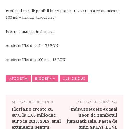
Produsul este disponibil in 2 variante: 1 L, varianta economica si
100 ml, varianta “travel size”
Pret recomandat in farmacii:
Atoderm Ulei dus 1L – 79 RON
Atoderm Ulei dus 100 ml – 15 RON
ATODERM
BIODERMA
ULEI DE DUS
ARTICOLUL PRECEDENT
ARTICOLUL URMĂTOR
Floria.ro creste cu
Indragosteste-te mai
40%, la 1.05 milioane
usor de zambetul
euro in 2015. 2015, anul
jumatatii tale. Pasta de
extinderii pentru
dinti SPLAT LOVE