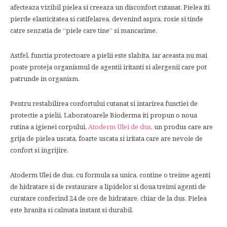
afecteaza vizibil pielea si creeaza un disconfort cutanat. Pielea iti
pierde elasticitatea si catifelarea, devenind aspra, rosie si tinde
catre senzatia de “piele care tine” si mancarime.
Astfel, functia protectoare a pielii este slabita, iar aceasta nu mai
poate proteja organismul de agentii iritanti si alergenii care pot
patrunde in organism.
Pentru restabilirea confortului cutanat si intarirea functiei de
protectie a pielii, Laboratoarele Bioderma iti propun o noua
rutina a igienei corpului,
Atoderm Ulei de dus
, un produs care are
grija de pielea uscata, foarte uscata si iritata care are nevoie de
confort si ingrijire.
Atoderm Ulei de dus, cu formula sa unica, contine o treime agenti
de hidratare si de restaurare a lipidelor si doua treimi agenti de
curatare conferind 24 de ore de hidratare, chiar de la dus. Pielea
este hranita si calmata instant si durabil.