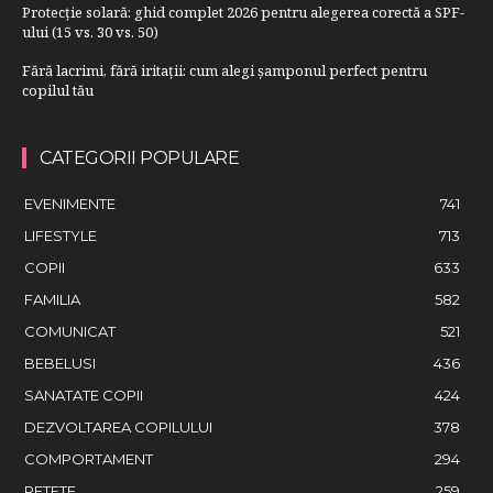
Protecție solară: ghid complet 2026 pentru alegerea corectă a SPF-
ului (15 vs. 30 vs. 50)
Fără lacrimi, fără iritații: cum alegi șamponul perfect pentru
copilul tău
CATEGORII POPULARE
EVENIMENTE
741
LIFESTYLE
713
COPII
633
FAMILIA
582
COMUNICAT
521
BEBELUSI
436
SANATATE COPII
424
DEZVOLTAREA COPILULUI
378
COMPORTAMENT
294
RETETE
259