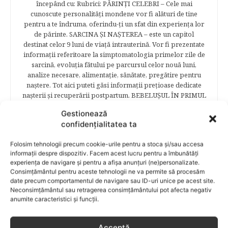
începând cu: Rubrici: PĂRINŢI CELEBRI – Cele mai
cunoscute personalităţi mondene vor fi alături de tine
pentru a te îndruma, oferindu-ţi un sfat din experienţa lor
de părinte. SARCINA ŞI NAŞTEREA – este un capitol
destinat celor 9 luni de viaţă intrauterină. Vor fi prezentate
informaţii referitoare la simptomatologia primelor zile de
sarcină, evoluţia fătului pe parcursul celor nouă luni,
analize necesare, alimentaţie, sănătate, pregătire pentru
naştere. Tot aici puteti găsi informaţii preţioase dedicate
naşterii şi recuperării postpartum. BEBELUŞUL ÎN PRIMUL
ANIŞOR – este un capitol destinat îngrijirii sugarului.
Gestionează
Alăptarea, scorul Apgar, îngrijirea bontului ombilical,
confidențialitatea ta
prima băiţă, diversificarea sunt doar câteva dintre cele mai
captivante subcategorii. COPILUL 1-6 ANI – este un capitol
Folosim tehnologii precum cookie-urile pentru a stoca și/sau accesa
dedicat creşterii şi îngrijirii copilului din primul an şi până
informații despre dispozitiv. Facem acest lucru pentru a îmbunătăți
la vârsta şcolară. Mămicile vor reuşi să afle cum anume să
experiența de navigare și pentru a afișa anunțuri (ne)personalizate.
se descurce cu propriul copil, cum să îl îngrijească în aşa fel
Consimțământul pentru aceste tehnologii ne va permite să procesăm
încât să crească perfect sănătos. EDUCAŢIE – este un capitol
date precum comportamentul de navigare sau ID-uri unice pe acest site.
captivant în care poţi afla cum să îţi educi copilul în aşa fel
Neconsimțământul sau retragerea consimțământului pot afecta negativ
încât să poţi obţine performanţe şcolare sigure. FAMILIA –
anumite caracteristici și funcții.
este un capitol destinat vieţii de familie ce conţine o serie
întreagă de sfaturi eficiente. COPII TALENTAŢI – este un
Acceptă
capitol fascinant dedicat copiilor valoroși ai țării. ÎNVAŢĂ