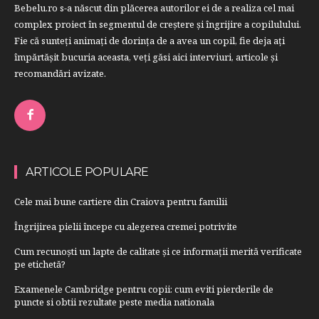
Bebelu.ro s-a născut din plăcerea autorilor ei de a realiza cel mai
complex proiect în segmentul de creştere şi îngrijire a copilulului.
Fie că sunteţi animaţi de dorinţa de a avea un copil, fie deja aţi
împărtăşit bucuria aceasta, veți găsi aici interviuri, articole şi
recomandări avizate.
ARTICOLE POPULARE
Cele mai bune cartiere din Craiova pentru familii
Îngrijirea pielii începe cu alegerea cremei potrivite
Cum recunoști un lapte de calitate și ce informații merită verificate
pe etichetă?
Examenele Cambridge pentru copii: cum eviti pierderile de
puncte si obtii rezultate peste media nationala