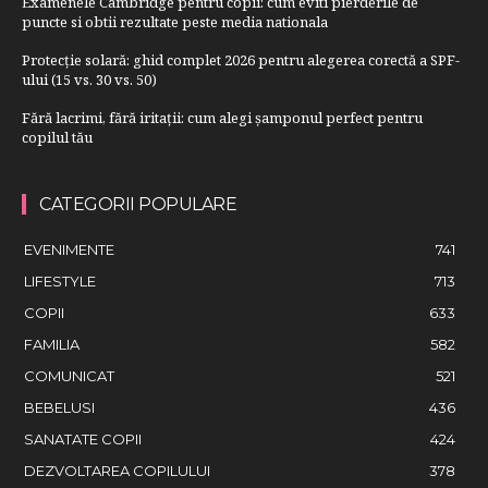
Examenele Cambridge pentru copii: cum eviti pierderile de
puncte si obtii rezultate peste media nationala
Protecție solară: ghid complet 2026 pentru alegerea corectă a SPF-
ului (15 vs. 30 vs. 50)
Fără lacrimi, fără iritații: cum alegi șamponul perfect pentru
copilul tău
CATEGORII POPULARE
EVENIMENTE
741
LIFESTYLE
713
COPII
633
FAMILIA
582
COMUNICAT
521
BEBELUSI
436
SANATATE COPII
424
DEZVOLTAREA COPILULUI
378