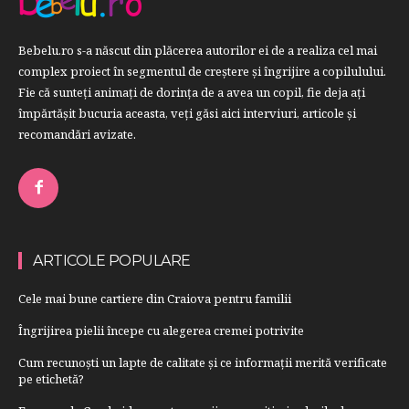
Bebelu.ro s-a născut din plăcerea autorilor ei de a realiza cel mai
complex proiect în segmentul de creştere şi îngrijire a copilulului.
Fie că sunteţi animaţi de dorinţa de a avea un copil, fie deja aţi
împărtăşit bucuria aceasta, veți găsi aici interviuri, articole şi
recomandări avizate.
ARTICOLE POPULARE
Cele mai bune cartiere din Craiova pentru familii
Îngrijirea pielii începe cu alegerea cremei potrivite
Cum recunoști un lapte de calitate și ce informații merită verificate
pe etichetă?