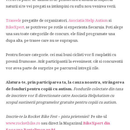
naturii si te vei pregati sa intâmpini cu suflu nou venirea verii.
Traseele
pregatite de organizatori,
Asociatia Help Autism
si
BikeXpert
, se potrivesc pe rotile si experienta fiecaruia. Poti alege
una sau toate categoriile de concurs, ele fiind programate una
dupa alta, pe trasee care nu se suprapun.
Pentru fiecare categorie, cei mai buni ciclisti vor fi rasplatiti cu
premii frumoase. Atât participantii la eveniment, cât si concurentii
vor avea parte de surprize pe parcursul intregii zile.
Alatura-te, prin participarea ta, la cauza noastra, strângerea
de fonduri pentru copiii cu autism.
Fondurile colectate din taxa
de inscriere vor fi directionate catre Asociatia HelpAutism cu
scopul sustinerii programelor gratuite pentru copiii cu autism.
Inscrie-te la Rocket Bike Fest – pista prieteniei!
Pe site-ul
www.rocketbike.ro
sau direct la Magazinul
BikeXpert din
Soseaua Pantelimon nr.94
.