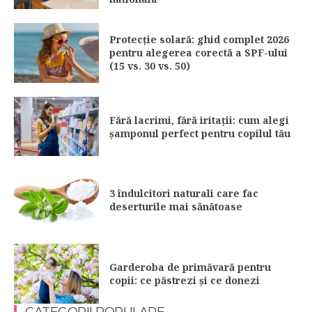
Protecție solară: ghid complet 2026
pentru alegerea corectă a SPF-ului
(15 vs. 30 vs. 50)
Fără lacrimi, fără iritații: cum alegi
șamponul perfect pentru copilul tău
3 îndulcitori naturali care fac
deserturile mai sănătoase
Garderoba de primăvară pentru
copii: ce păstrezi și ce donezi
CATEGORII POPULARE