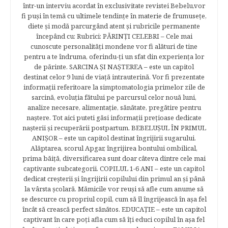
într-un interviu acordat în exclusivitate revistei Bebelu,vor
fi puşi în temă cu ultimele tendinţe în materie de frumuseţe,
diete şi modă parcurgând atent şi rubricile permanente
începând cu: Rubrici: PĂRINŢI CELEBRI – Cele mai
cunoscute personalităţi mondene vor fi alături de tine
pentru a te îndruma, oferindu-ţi un sfat din experienţa lor
de părinte. SARCINA ŞI NAŞTEREA – este un capitol
destinat celor 9 luni de viaţă intrauterină. Vor fi prezentate
informaţii referitoare la simptomatologia primelor zile de
sarcină, evoluţia fătului pe parcursul celor nouă luni,
analize necesare, alimentaţie, sănătate, pregătire pentru
naştere. Tot aici puteti găsi informaţii preţioase dedicate
naşterii şi recuperării postpartum. BEBELUŞUL ÎN PRIMUL
ANIŞOR – este un capitol destinat îngrijirii sugarului.
Alăptarea, scorul Apgar, îngrijirea bontului ombilical,
prima băiţă, diversificarea sunt doar câteva dintre cele mai
captivante subcategorii. COPILUL 1-6 ANI – este un capitol
dedicat creşterii şi îngrijirii copilului din primul an şi până
la vârsta şcolară. Mămicile vor reuşi să afle cum anume să
se descurce cu propriul copil, cum să îl îngrijească în aşa fel
încât să crească perfect sănătos. EDUCAŢIE – este un capitol
captivant în care poţi afla cum să îţi educi copilul în aşa fel