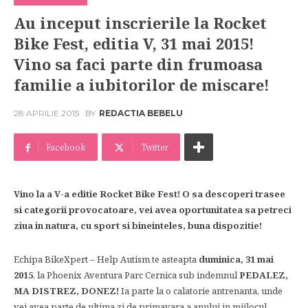
Au inceput inscrierile la Rocket
Bike Fest, editia V, 31 mai 2015!
Vino sa faci parte din frumoasa
familie a iubitorilor de miscare!
28 APRILIE 2015
BY
REDACTIA BEBELU
Facebook
Twitter
Vino la a V-a editie Rocket Bike Fest! O sa descoperi trasee
si categorii provocatoare, vei avea oportunitatea sa petreci
ziua in natura, cu sport si bineinteles, buna dispozitie!
Echipa BikeXpert – Help Autism te asteapta
duminica, 31 mai
2015
, la Phoenix Aventura Parc Cernica sub indemnul
PEDALEZ,
MA DISTREZ, DONEZ!
Ia parte la o calatorie antrenanta, unde
vei avea parte de ultima zi de primavara a anului in mijlocul