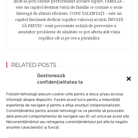
încât să poţi obţine performanţe şcolare sigure. FAMILIA –
este un capitol destinat vieţii de familie ce conţine o serie
întreagă de sfaturi eficiente. COPII TALENTAŢI – este un
capitol fascinant dedicat copiilor valoroși ai țării. ÎNVAŢĂ
SĂ PREVII! –sunt prezentate soluţii de prevenire a
anumitor probleme de sănătate ce pot afecta atât viaţa
copiilor, cât şi pe cea a părinţilor.
RELATED POSTS
Gestionează
confidențialitatea ta
Folosim tehnologii precum cookie-urile pentru a stoca și/sau accesa
informații despre dispozitiv. Facem acest lucru pentru a îmbunătăți
experiența de navigare și pentru a afișa anunțuri (ne)personalizate.
Consimțământul pentru aceste tehnologii ne va permite să procesăm
date precum comportamentul de navigare sau ID-uri unice pe acest site.
Neconsimțământul sau retragerea consimțământului pot afecta negativ
anumite caracteristici și funcții.