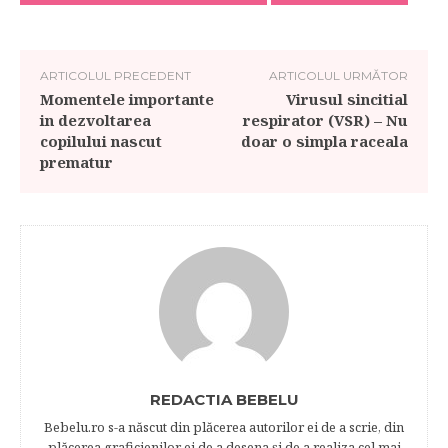
ARTICOLUL PRECEDENT
ARTICOLUL URMĂTOR
Momentele importante
Virusul sincitial
in dezvoltarea
respirator (VSR) – Nu
copilului nascut
doar o simpla raceala
prematur
REDACTIA BEBELU
Bebelu.ro s-a născut din plăcerea autorilor ei de a scrie, din
plăcerea graficienilor ei de a desena şi de a realiza cel mai