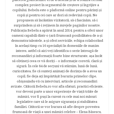
complex proiect în segmentul de creştere şi îngrijire a
copilului. Bebelu este o plaformă online pentru părinţi şi
copii şi pentru cei care ar dori să redevină copii. Ne
propunem să încântăm vizitatorii, să-i fascinăm, să-i
surprindem şi să-i reţinem în mrejele paginilor noastre.​
Publicația Bebelu a apărut în anul 2014, pentru a oferi unor
oameni capabili dintr-o ţară frumoasă posibilitatea de a-şi
demonstra talentele, a-şi oferi serviciile, echipa colaborând
în acelaşi timp cu 16 specialişti în domeniile de maxim
interes, astfel că aici veţi identifica o serie întreagă de
recomandări şi informaţii foarte bine structurate, aşa încât
să obtineţi ceea ce vă doriţi – o informaţie corectă, clară şi
sigură. În cele 84 de secțuni vă stârnim, lună de lună,
curiozitatea, fie că sunteţi animaţi de dorinţa de a avea un
copil, fie deja aţi împărtăşit bucuria primelor clipe,
obişnuindu-vă cu interviuri, articole şi recomandări
avizate. Cititorii Bebelu.ro vor afla sfaturi, practici eficiente,
vor deveni parte a unor experienţe de viaţă trăite de
mămici, vor fi puşi la curent cu cele mai noi măsuri
legislative care să le asigure siguranţa şi stabilitatea
familiei. Cititorii se vor bucura să afle despre povestea
frumoasă de viață a unei mămici celebre – Elena Băsescu,