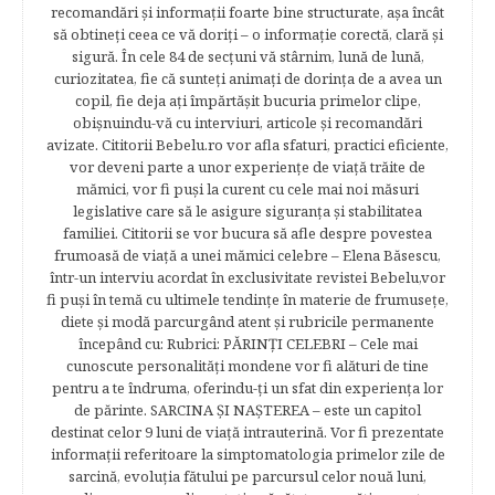
recomandări şi informaţii foarte bine structurate, aşa încât
să obtineţi ceea ce vă doriţi – o informaţie corectă, clară şi
sigură. În cele 84 de secțuni vă stârnim, lună de lună,
curiozitatea, fie că sunteţi animaţi de dorinţa de a avea un
copil, fie deja aţi împărtăşit bucuria primelor clipe,
obişnuindu-vă cu interviuri, articole şi recomandări
avizate. Cititorii Bebelu.ro vor afla sfaturi, practici eficiente,
vor deveni parte a unor experienţe de viaţă trăite de
mămici, vor fi puşi la curent cu cele mai noi măsuri
legislative care să le asigure siguranţa şi stabilitatea
familiei. Cititorii se vor bucura să afle despre povestea
frumoasă de viață a unei mămici celebre – Elena Băsescu,
într-un interviu acordat în exclusivitate revistei Bebelu,vor
fi puşi în temă cu ultimele tendinţe în materie de frumuseţe,
diete şi modă parcurgând atent şi rubricile permanente
începând cu: Rubrici: PĂRINŢI CELEBRI – Cele mai
cunoscute personalităţi mondene vor fi alături de tine
pentru a te îndruma, oferindu-ţi un sfat din experienţa lor
de părinte. SARCINA ŞI NAŞTEREA – este un capitol
destinat celor 9 luni de viaţă intrauterină. Vor fi prezentate
informaţii referitoare la simptomatologia primelor zile de
sarcină, evoluţia fătului pe parcursul celor nouă luni,