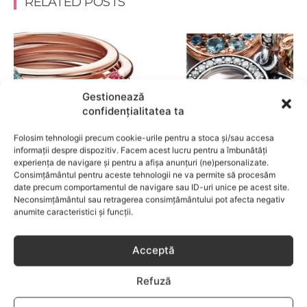
RELATED POSTS
Gestionează
confidențialitatea ta
Folosim tehnologii precum cookie-urile pentru a stoca și/sau accesa
informații despre dispozitiv. Facem acest lucru pentru a îmbunătăți
experiența de navigare și pentru a afișa anunțuri (ne)personalizate.
Consimțământul pentru aceste tehnologii ne va permite să procesăm
date precum comportamentul de navigare sau ID-uri unice pe acest site.
Neconsimțământul sau retragerea consimțământului pot afecta negativ
FRUMUSETE
anumite caracteristici și funcții.
Care sunt culorile care spun ceva despre
tine?
Acceptă
Refuză