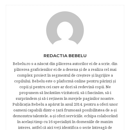
REDACTIA BEBELU
Bebelu.ro s-a născut din plăcerea autorilor ei de a scrie, din
plăcerea graficienilor ei de a desena şi de a realiza cel mai
complex proiect în segmentul de creştere şi îngrijire a
copilului. Bebelu este o plaformă online pentru părinţi şi
copii şi pentru cei care ar dori să redevină copii. Ne
propunem să încântăm vizitatorii, să-i fascinăm, să-i
surprindem şi să-i reţinem în mrejele paginilor noastre.​
Publicația Bebelu a apărut în anul 2014, pentru a oferi unor
oameni capabili dintr-o ţară frumoasă posibilitatea de a-şi
demonstra talentele, a-şi oferi serviciile, echipa colaborând
în acelaşi timp cu 16 specialişti în domeniile de maxim
interes, astfel că aici veţi identifica o serie întreagă de