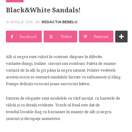
Black&White Sandals!
19 APRILIE 2019
BY
REDACTIA BEBELU
Facebook
Twitter
Pinterest
Alb şi negru sunt culori în contrast, dispuse în diferite
variante:dungi, buline, carouri sau romburi. Paleta de nuanţe
variază de la alb la gri pâna la negru saturat. Printre vedetele
acestui sezon se numară sandalele lucrate cu rafinament şi Sling-
Pumps delicaţi cu tocuri joase sau tocuri kitten.
Extrem de elegante sunt modelele cu vârf ascuțit, cu baretele de
călcâi şi cu detalii evidente. Touch-ul final este dat de
trendul Double-Bag cu buzunare în nuanţe de alb şi negru,
şnururi şi decupaje asimetrice.