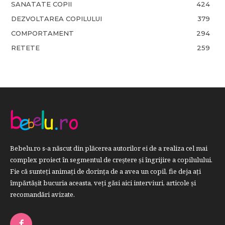
SANATATE COPII
424
DEZVOLTAREA COPILULUI
379
COMPORTAMENT
294
RETETE
259
Bebelu.ro s-a născut din plăcerea autorilor ei de a realiza cel mai
complex proiect în segmentul de creştere şi îngrijire a copilulului.
Fie că sunteţi animaţi de dorinţa de a avea un copil, fie deja aţi
împărtăşit bucuria aceasta, veți găsi aici interviuri, articole şi
recomandări avizate.