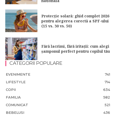
nationala
Protecție solară: ghid complet 2026
pentru alegerea corectă a SPF-ului
(15 vs. 30 vs. 50)
Fără lacrimi, fără iritații: cum alegi
șamponul perfect pentru copilul tău
CATEGORII POPULARE
EVENIMENTE
741
LIFESTYLE
714
COPII
634
FAMILIA
582
COMUNICAT
521
BEBELUSI
436