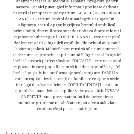
analize necesare, alimentaţie, sănătate, pregătire pentru
naştere. Tot aici puteti găsi informaţii preţioase dedicate
naşterii şi recuperării postpartum. BEBELUŞUL ÎN PRIMUL
ANIŞOR – este un capitol destinat îngrijirii sugarului.
Alăptarea, scorul Apgar, îngrijirea bontului ombilical,
prima băiţă, diversificarea sunt doar câteva dintre cele mai
captivante subcategorii. COPILUL 1-6 ANI – este un capitol
dedicat creşterii şi îngrijirii copilului din primul an şi până
la vârsta şcolară. Mămicile vor reuşi să afle cum anume să
se descurce cu propriul copil, cum să îl îngrijească în aşa fel
încât să crească perfect sănătos. EDUCAŢIE – este un capitol
captivant în care poţi afla cum să îţi educi copilul în aşa fel
încât să poţi obţine performanţe şcolare sigure. FAMILIA –
este un capitol destinat vieţii de familie ce conţine o serie
întreagă de sfaturi eficiente. COPII TALENTAŢI – este un
capitol fascinant dedicat copiilor valoroși ai țării. ÎNVAŢĂ
SĂ PREVII! –sunt prezentate soluţii de prevenire a
anumitor probleme de sănătate ce pot afecta atât viaţa
copiilor, cât şi pe cea a părinţilor.