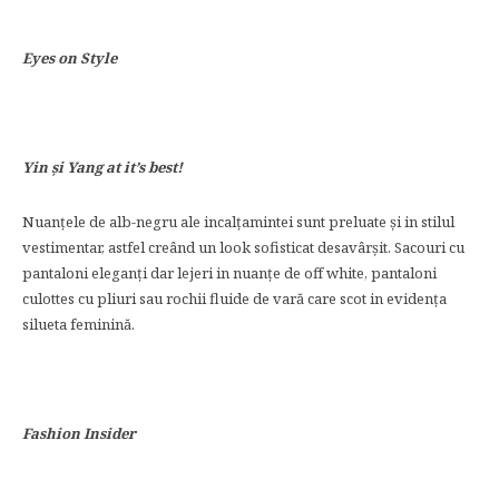
Eyes on Style
Yin şi Yang at it’s best!
Nuanţele de alb-negru ale incalţamintei sunt preluate şi in stilul
vestimentar, astfel creând un look sofisticat desavârşit. Sacouri cu
pantaloni eleganţi dar lejeri in nuanțe de off white, pantaloni
culottes cu pliuri sau rochii fluide de vară care scot in evidența
silueta feminină.
Fashion Insider